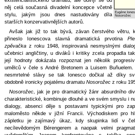
existencialistického dramatu, ale odvíjí se od
něj celá současná divadelní koncepce včetně
Eugène Iones
stylu, jakým jsou dnes nastudovány díla
Nosorožec
starších konzervativnějších autorů.
Avšak jak již to tak bývá, závan čerstvého větru, k
přineslo Ionescova slavná dramatická prvotina
Ple
zpěvačka
z roku 1948, inspirovaná nesmyslnými dialo
učebnici angličtiny, u diváků i kritiky zcela propadla ta
její hodnoty dokázala rozpoznat jen několik progresiv
umělců v čele s André Bretonem a Luisem Buňuelem.
nesmrtelné slávy se tak Ionesco dočkal až díky s
obdobně ironicky pojatému dramatu
Nosorožec
z roku 19
Nosorožec
, jak je pro dramatický žánr absurdního div
charakteristické, kombinuje dlouhé a ve svém smyslu i n
dialogy, absenci děje s postavami typickými pro zap
maloměsto někde v jižní Francii. Východiskem pro hl
zápletku je zajímavý úkaz, kdy skupinka lidí v če
necílevědomým Bérengerem a naopak velmi pragmat