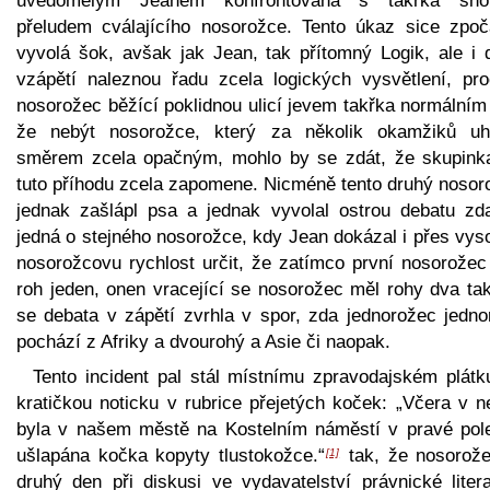
uvědomělým Jeanem konfrontována s takřka sn
přeludem cválajícího nosorožce. Tento úkaz sice zpoč
vyvolá šok, avšak jak Jean, tak přítomný Logik, ale i d
vzápětí naleznou řadu zcela logických vysvětlení, pro
nosorožec běžící poklidnou ulicí jevem takřka normálním
že nebýt nosorožce, který za několik okamžiků uh
směrem zcela opačným, mohlo by se zdát, že skupink
tuto příhodu zcela zapomene. Nicméně tento druhý nosor
jednak zašlápl psa a jednak vyvolal ostrou debatu zd
jedná o stejného nosorožce, kdy Jean dokázal i přes vys
nosorožcovu rychlost určit, že zatímco první nosorožec
roh jeden, onen vracející se nosorožec měl rohy dva tak
se debata v zápětí zvrhla v spor, zda jednorožec jedno
pochází z Afriky a dvourohý a Asie či naopak.
Tento incident pal stál místnímu zpravodajském plátk
kratičkou noticku v rubrice přejetých koček: „Včera v n
byla v našem městě na Kostelním náměstí v pravé pol
ušlapána kočka kopyty tlustokožce.“
tak, že nosorože
[1]
druhý den při diskusi ve vydavatelství právnické litera