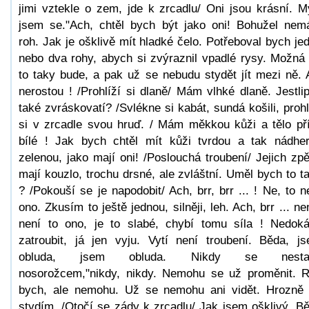
jimi vztekle o zem, jde k zrcadlu/ Oni jsou krásní. Mý
jsem se."Ach, chtěl bych být jako oni! Bohužel ne
roh. Jak je ošklivě mít hladké čelo. Potřeboval bych je
nebo dva rohy, abych si zvýraznil vpadlé rysy. Možná
to taky bude, a pak už se nebudu stydět jít mezi ně. 
nerostou ! /Prohlíží si dlaně/ Mám vlhké dlaně. Jestli
také zvráskovatí? /Svlékne si kabát, sundá košili, prohl
si v zrcadle svou hruď. / Mám měkkou kůži a tělo pří
bílé ! Jak bych chtěl mít kůži tvrdou a tak nádhe
zelenou, jako mají oni! /Poslouchá troubení/ Jejich zp
mají kouzlo, trochu drsné, ale zvláštní. Uměl bych to t
? /Pokouší se je napodobit/ Ach, brr, brr ... ! Ne, to n
ono. Zkusím to ještě jednou, silněji, leh. Ach, brr ... ne
není to ono, je to slabé, chybí tomu síla ! Nedok
zatroubit, já jen vyju. Vytí není troubení. Běda, j
obluda, jsem obluda. Nikdy se nesta
nosorožcem,"nikdy, nikdy. Nemohu se už proměnit. 
bych, ale nemohu. Už se nemohu ani vidět. Hrozně
stydím. /Otočí se zády k zrcadlu/ Jak jsem ošklivý. B