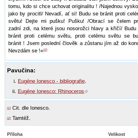
tomu, kdo si chce uchovat originalitu ! /Najednou vysko
jako by procitl/ Nevadí, ať si! Budu se bránit proti cel
světu! Dejte mi pušku! Pušku! /Obrací se čelem pr
zadní zdi, na které jsou nosorožci hlavy a křičí/ Budu
bránit proti celému světu, proti celému světu se b
bránit ! Jsem poslední člověk a zůstanu jím až do kon
Nevzdám se !«
[2]
Pavučina:
Eugène Ionesco - bibliografie
.
Eugène Ionesco: Rhinoceros
Cit. dle Ionesco.
[1]
Tamtéž.
[2]
Příloha
Velikost