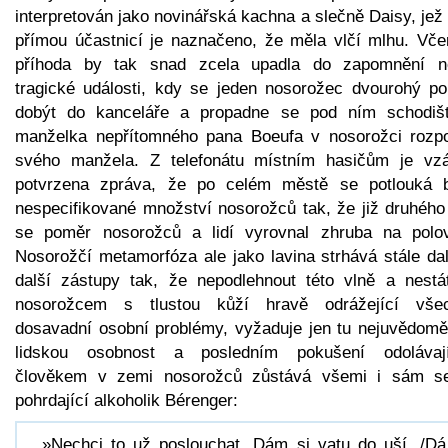
interpretován jako novinářská kachna a slečně Daisy, jež
přímou účastnicí je naznačeno, že měla vlčí mlhu. Včer
příhoda by tak snad zcela upadla do zapomnění n
tragické události, kdy se jeden nosorožec dvourohý po
dobýt do kanceláře a propadne se pod ním schodiš
manželka nepřítomného pana Boeufa v nosorožci rozp
svého manžela. Z telefonátu místním hasičům je vzá
potvrzena zpráva, že po celém městě se potlouká b
nespecifikované množství nosorožců tak, že již druhého
se poměr nosorožců a lidí vyrovnal zhruba na polov
Nosorožčí metamorfóza ale jako lavina strhává stále dal
další zástupy tak, že nepodlehnout této vlně a nestá
nosorožcem s tlustou kůží hravě odrážející vše
dosavadní osobní problémy, vyžaduje jen tu nejuvědoměl
lidskou osobnost a posledním pokušení odolávaj
člověkem v zemi nosorožců zůstává všemi i sám s
pohrdající alkoholik Bérenger:
»Nechci to už poslouchat. Dám si vatu do uší. /Dá