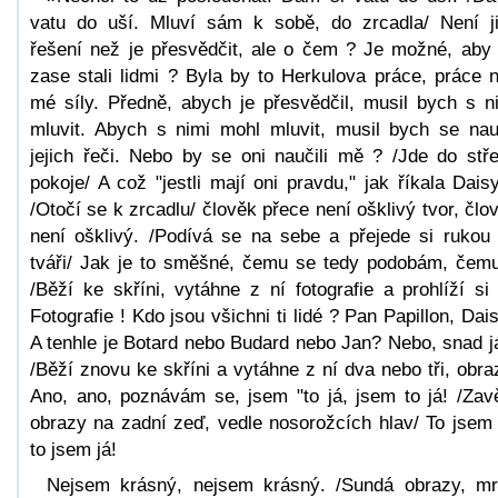
vatu do uší. Mluví sám k sobě, do zrcadla/ Není j
řešení než je přesvědčit, ale o čem ? Je možné, aby
zase stali lidmi ? Byla by to Herkulova práce, práce 
mé síly. Předně, abych je přesvědčil, musil bych s n
mluvit. Abych s nimi mohl mluvit, musil bych se nau
jejich řeči. Nebo by se oni naučili mě ? /Jde do stř
pokoje/ A což "jestli mají oni pravdu," jak říkala Dais
/Otočí se k zrcadlu/ člověk přece není ošklivý tvor, člo
není ošklivý. /Podívá se na sebe a přejede si rukou
tváři/ Jak je to směšné, čemu se tedy podobám, čem
/Běží ke skříni, vytáhne z ní fotografie a prohlíží si 
Fotografie ! Kdo jsou všichni ti lidé ? Pan Papillon, Dai
A tenhle je Botard nebo Budard nebo Jan? Nebo, snad j
/Běží znovu ke skříni a vytáhne z ní dva nebo tři, obra
Ano, ano, poznávám se, jsem "to já, jsem to já! /Zav
obrazy na zadní zeď, vedle nosorožcích hlav/ To jsem 
to jsem já!
Nejsem krásný, nejsem krásný. /Sundá obrazy, mr