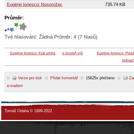
Eugène Ionesco: Nosorožec
735.74 KB
Průměr:
Tvé hlasování:
Žádná
Průměr:
4
(
7
hlasů)
Eugène Ionesco: Král umírá
o úroveň výš
Eugène Ionesco: Pleš
zpěvač
Verze pro tisk
Přidat komentář
15625x přečteno
Za
e-mailem
Tomáš Odaha © 1999-2022