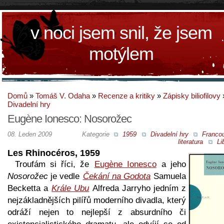
v noci jsem snil, že jsem
motýlem
Domů
»
Tomáš V. Odaha
»
Recenze a kritiky
»
Zápisky biliofilovy
Divadelní hry
Eugène Ionesco: Nosorožec
08. Leden 2009
Kategorie
1959
Divadelní hry
Franco
literatura
Li
Les Rhinocéros, 1959
Troufám si říci, že
Eugène Ionesco
a jeho
Nosorožec
je vedle
Čekání na Godota
Samuela
Becketta a
Krále Ubu
Alfreda Jarryho jedním z
nejzákladnějších pilířů moderního divadla, který
odráží nejen to nejlepší z absurdního či