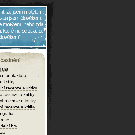
nil, že jsem motýlem,
 zda jsem člověkem,
 je motýlem, nebo zda
, kterému se zdá, že
 člověkem“
účastnění
daha
 manufaktura
 kritiky
lní recenze a kritiky
é recenze a kritiky
í recenze a kritiky
ní recenze a kritiky
iografie
rafie
delní hry
zie