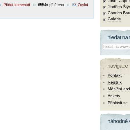
Josef Čape
Přidat komentář
6554x přečteno
Zaslat
Jindřich Štý
Charles Bau
Galerie
hledat na 
Co hledat:
navigace
Kontakt
Rejstřík
Měsíční arc
Ankety
Přihlásit se
náhodně 