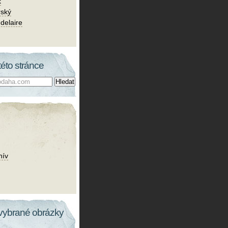
k
rský
delaire
této stránce
hív
vybrané obrázky