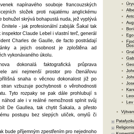
Úry
venek napínavého souboje francouzských
Alb
icejních složek proti najatému anglickému
Ant
e bohužel skrývá bohapustá nuda, jež vyplývá
Aug
činitele - jak profesionální zabiják Šakal tak
Bori
k inspektor Claude Lebel i vlastní terč, generál
Ego
ident Charles de Gaulle, de facto postrádají
Fjod
Dost
tránky a jejich osobnost je zploštěna ad
Gra
ěch vykonávaného úkolu.
Gab
hova dokonalá faktografická průprava
Geo
Joh
le ani nejmenší prostor pro čtenářovu
Joh
 přílišná snaha o věcnou dokonalost již po
Jos
 stran vzbuzuje pochybnosti o věrohodnosti
Kar
tu. Tyto rozpaky se pak dále prohlubují s
Leo
 náhod ale i v reálné nemožnosti splnit svůj
Lev 
bít De Gaullea, tak chytit Šakala, a přesto
Výtvar
ému postupu bez slepých uliček, omylů či
Patafyzika
Religionis
ak bude příjemným zpestřením pro nejednoho
Komentá