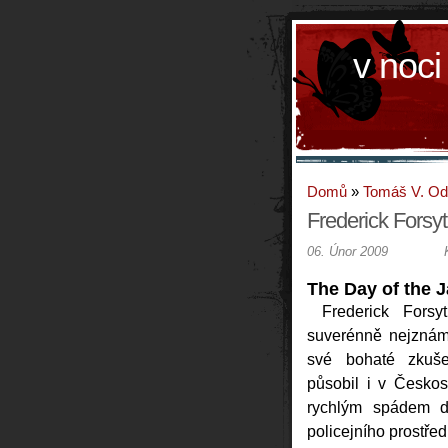
v noci
Domů
»
Tomáš V. O
Frederick Forsy
06. Únor 2009
The Day of the J
Frederick Fors
suverénně nejznám
své bohaté zkušen
působil i v Českos
rychlým spádem d
policejního prostřed