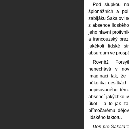
Pod slupkou na
špionážních a pol
zabijáku Šakalovi s
z absence lidského 
jeho hlavní protivní
a francouzský prez
jakékoli lidské s
absurdum ve prosp
Rovněž Forsyt
nenechává v nove
imaginaci tak, že
několika desítkách
popisovaného téma
absencí jakýchkoliv
úkol - a to jak za
přímočarému dějov
lidského faktoru.
Den pro Šakala
t