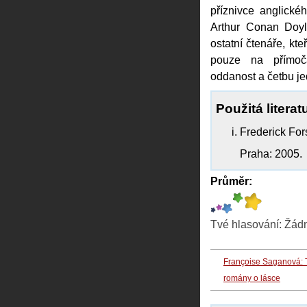
příznivce anglické
Arthur Conan Doyl
ostatní čtenáře, kte
pouze na přímoča
oddanost a četbu j
Použitá literat
Frederick For
Praha: 2005.
Průměr:
Tvé hlasování:
Žád
Françoise Saganová: T
romány o lásce