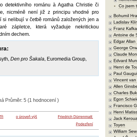
ho detektivního románu à Agatha Christie či
Co jsem t
e, nicméně není již z principu vhodné pro
Bohumil Hra
ří si nelibují v četbě románů založených jen a
Ladislav Kl
ré zápletce, která vyžaduje nekritickou
Franz Kafka
edním dechem.
Antoine de 
Edgar Allan
ura:
George Orw
Claude Mon
syth,
Den pro Šakala
, Euromedia Group,
Edvard Mun
Henri de To
Paul Gaugu
Vincent va
Allen Ginsb
Charles Buk
Egon Schiel
ná
Průměr:
5
(
1
hodnocení )
Francisco 
Henri Matis
ři
o úroveň výš
Friedrich Dürrenmatt:
Jack Kerou
Podezření
Toyen
William Sew