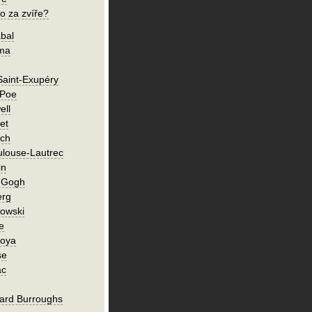
o za zvíře?
bal
íma
Saint-Exupéry
 Poe
ell
et
ch
ulouse-Lautrec
in
n Gogh
erg
owski
e
Goya
se
ac
ard Burroughs