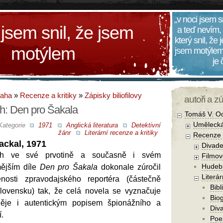
„v noci jsem s
 jsem snil, že jsem
a teď nevím,
který snil, že
motýlem
jsem motýlem
je
daha
»
Recenze a kritiky
»
Zápisky biliofilovy
autoři a z
th: Den pro Šakala
Tomáš V. O
Umělecká
Kategorie
1971
Anglická literatura
Detektivní
žánr
Literární recenze a kritiky
Recenze a
ackal, 1971
Divade
yth ve své prvotině a současně i svém
Filmov
Hudebn
ějším díle
Den pro Šakala
dokonale zúročil
Literár
osti zpravodajského reportéra (částečně
Bibl
lovensku) tak, že celá novela se vyznačuje
Biog
ěje i autentickým popisem špionážního a
Diva
í.
Poe