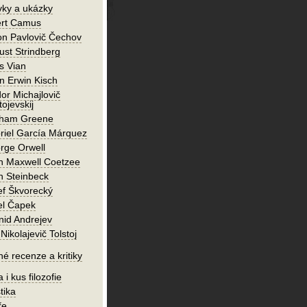
vky a ukázky
ert Camus
on Pavlovič Čechov
ust Strindberg
s Vian
n Erwin Kisch
or Michajlovič
ojevskij
ham Greene
riel García Márquez
rge Orwell
n Maxwell Coetzee
n Steinbeck
ef Škvorecký
el Čapek
nid Andrejev
Nikolajevič Tolstoj
né recenze a kritiky
 i kus filozofie
tika
ře