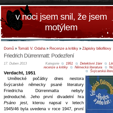
v noci jsem snil, že jsem
motýlem
Domů
»
Tomáš V. Odaha
»
Recenze a kritiky
»
Zápisky biliofilovy
Friedrich Dürrenmatt: Podezření
17. Duben 2013
Kategorie
1951
Detektivní žánr
Lit
recenze a kritiky
Německá literatura
No
Švýcarská liter
Verdacht, 1951
Umělecké počátky dnes nestora
švýcarské německy psané literatury
Friedricha Dürrenmatta nebyly
jednoduché. Jeho první divadelní hra
Psáno jest
, kterou napsal v letech
1945/46 byla uvedena v roce 1947, první