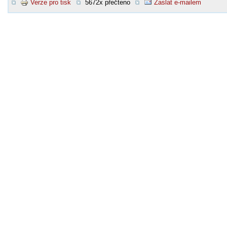
Verze pro tisk
5672x přečteno
Zaslat e-mailem