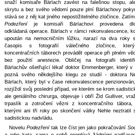
snaží komisaře Bärlach zavést na falešnou stopu, al
skrytu a bez svého vědomí pouze plní Bärlachovy poky
stává se z něj kat jiného nepostižitelného zločince. Zatí
Podezření
je komisaři Bärlachovi provedena dl
odkládaná operace. Bärlach v rámci rekonvalescence, kd
upoután na nemocničním lůžku, narazí na dva roky s
časopis s fotografií válečného zločince, kte
koncentračních táborech prováděl operace při plném vě
bez použití anestezie. Obličej na fotografii identifi
Bärlachův ošetřující lékař doktor Emmenberger, který v
pozná svého někdejšího klegu ze studií - doktora Ne
Bärlach, který byl v čase rekonvalescence penzionován,
rozjíždí svůj poslední případ, ve kterém se krom sadisti
ale geniálního chirurga, objevuje i obří Žid Gulliver, vra
trpaslík a zotročení vězni z koncentračního tábora,
kterými ani tři roky po skončení války Nehle neztratil 
sadistickou nadvládu.
Novelu
Podezření
tak lze číst jen jako pokračování
So
a jeho kata
, sama o sobě neoplývá žádnými nadčaso