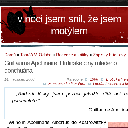
v noci jsem snil, že jsem
motýlem
Domů
»
Tomáš V. Odaha
»
Recenze a kritiky
»
Zápisky biliofilovy
Guillaume Apollinaire: Hrdinské činy mladého
donchuána
14. Prosinec 2008
Kategorie
1906
Erotická liter
Francouzská literatura
Literární recenze a kr
„Radosti lásky jsem poznal jakožto dítě ani n
patnáctileté.“
Guillaume Apollina
Wilhelm Apollinaris Albertus de Kostrowitzky