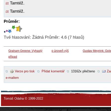
Tamtéž.
[2]
Tamtéž.
[3]
Průměr:
Tvé hlasování:
Žádná
Průměr:
4.6
(
7
hlasů)
Graham Greene: Vyhaslý
o úroveň výš
Gustav Meyrink: Gol
případ
Verze pro tisk
Přidat komentář
13162x přečteno
Za
e-mailem
Tomáš Odaha © 1999-2022