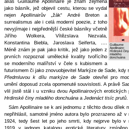
alias Guillaume Apollinaire je znám zejména
jako básník, jež objevil cestu, kterou se vydal
nejen Apollinairův „žák“ André Breton a
surrealismus ale i celá moderní poezie, z toho
nevyjímaje i nejpřednější české básníky včetně
Jiřího Wolkera, Vítězslava Nezvala,
Konstantina Biebla, Jaroslava Seiferta, ….
Guillaume
Apollinaire:
Méně znám je pak jako kritik, jež jako jeden z
Hrdinské činy
mladého
prvních rozpoznal umělecké kvality tvořícího
donchuána
se moderního malířství v čele s kubismem a
futurismem či jako znovuobjevitel Markýze de Sade, kdy 
Předmluvou k dílu markýze de Sade
otevřel pro mod
umění doposud zcela opomenuté souvislosti. A právě Sa
vlil jistě stál i u vzniku dvou Apollinairových erotických
Hrdinské činy mladého donchuána
a
Jedenáct tisíc prutů
.
Sám Apollinaire se k ani jednomu z těchto dvou dílek 
nepřihlásil, samotné jméno autora bylo prozrazeno až v 
1924, tedy šest let po jeho smrti, kdy nejprve bylo v 
1919 v jednom katalogu erotické literatury zmíněno