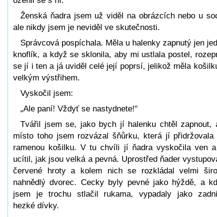
oženil se s ní.
Ženská ňadra jsem už viděl na obrázcích nebo u so
ale nikdy jsem je neviděl ve skutečnosti.
Správcová pospíchala. Měla u halenky zapnutý jen je
knoflík, a když se sklonila, aby mi ustlala postel, rozep
se jí i ten a já uviděl celé její poprsí, jelikož měla košilk
velkým výstřihem.
Vyskočil jsem:
„Ale paní! Vždyť se nastydnete!"
Tvářil jsem se, jako bych jí halenku chtěl zapnout, 
místo toho jsem rozvázal šňůrku, která jí přidržovala
ramenou košilku. V tu chvíli jí ňadra vyskočila ven a
ucítil, jak jsou velká a pevná. Uprostřed ňader vystupov
červené hroty a kolem nich se rozkládal velmi šir
nahnědlý dvorec. Cecky byly pevné jako hýždě, a k
jsem je trochu stlačil rukama, vypadaly jako zadn
hezké dívky.