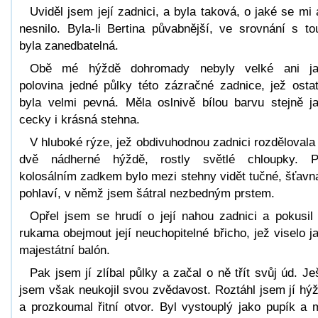
Uviděl jsem její zadnici, a byla taková, o jaké se mi 
nesnilo. Byla-li Bertina půvabnější, ve srovnání s to
byla zanedbatelná.
Obě mé hýždě dohromady nebyly velké ani ja
polovina jedné půlky této zázračné zadnice, jež osta
byla velmi pevná. Měla oslnivě bílou barvu stejně j
cecky i krásná stehna.
V hluboké rýze, jež obdivuhodnou zadnici rozdělovala
dvě nádherné hýždě, rostly světlé chloupky. 
kolosálním zadkem bylo mezi stehny vidět tučné, šťavn
pohlaví, v němž jsem šátral nezbedným prstem.
Opřel jsem se hrudí o její nahou zadnici a pokusil
rukama obejmout její neuchopitelné břicho, jež viselo j
majestátní balón.
Pak jsem jí zlíbal půlky a začal o ně třít svůj úd. Je
jsem však neukojil svou zvědavost. Roztáhl jsem jí hý
a prozkoumal řitní otvor. Byl vystouplý jako pupík a 