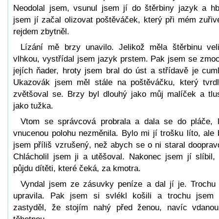
Neodolal jsem, vsunul jsem jí do štěrbiny jazyk a hb
jsem jí začal olizovat poštěváček, který při mém zuři
rejdem zbytněl.
Lízání mě brzy unavilo. Jelikož měla štěrbinu vel
vlhkou, vystřídal jsem jazyk prstem. Pak jsem se zmoc
jejích ňader, hroty jsem bral do úst a střídavě je cuml
Ukazovák jsem měl stále na poštěváčku, který tvrd
zvětšoval se. Brzy byl dlouhý jako můj malíček a tlu
jako tužka.
Vtom se správcová probrala a dala se do pláče, 
vnucenou polohu nezměnila. Bylo mi jí trošku líto, ale 
jsem příliš vzrušený, než abych se o ni staral dooprav
Chlácholil jsem ji a utěšoval. Nakonec jsem jí slíbil,
půjdu dítěti, které čeká, za kmotra.
Vyndal jsem ze zásuvky peníze a dal jí je. Trochu
upravila. Pak jsem si svlékl košili a trochu jsem
zastyděl, že stojím nahý před ženou, navíc vdano