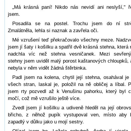
„Má krásná paní! Nikdo nás nevidí ani neslyší," ř
jsem.
Posadila se na postel. Trochu jsem do ní strč
Zmalátněla, lehla si naznak a zavřela oči.
Mé vzrušení teď překračovalo všechny meze. Nadzv
jsem jí šaty i košilku a spatřil dvě krásná stehna, která
nadchla víc než stehna vesničanek. Mezi sevřen
stehny jsem uviděl malý porost kaštanových chloupků, 
nebyla v něm vidět žádná štěrbinka.
Padl jsem na kolena, chytil její stehna, osahával je
všech stran, laskal je, položil na ně obličej a líbal. 
jsem rty pozvedl až k Venušinu pahorku, který byl cí
močí, což mě vzrušilo ještě více.
Zvedl jsem jí košilku a udiveně hleděl na její obrov
břicho, z něhož pupík vystupoval ven, místo aby 
zapadlý v důlku jako u mojí sestry.