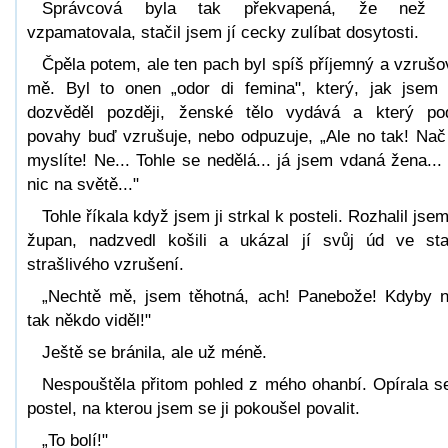
Správcová byla tak překvapená, že než 
vzpamatovala, stačil jsem jí cecky zulíbat dosytosti.
Čpěla potem, ale ten pach byl spíš příjemný a vzrušo
mě. Byl to onen „odor di femina", který, jak jsem
dozvěděl později, ženské tělo vydává a který po
povahy buď vzrušuje, nebo odpuzuje, „Ale no tak! Nač
myslíte! Ne... Tohle se nedělá... já jsem vdaná žena...
nic na světě..."
Tohle říkala když jsem ji strkal k posteli. Rozhalil jsem
župan, nadzvedl košili a ukázal jí svůj úd ve st
strašlivého vzrušení.
„Nechtě mě, jsem těhotná, ach! Panebože! Kdyby 
tak někdo viděl!"
Ještě se bránila, ale už méně.
Nespouštěla přitom pohled z mého ohanbí. Opírala s
postel, na kterou jsem se ji pokoušel povalit.
„To bolí!"