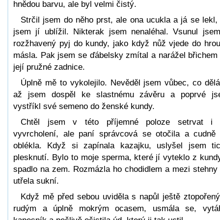
hnědou barvu, ale byl velmi čistý.
Strčil jsem do něho prst, ale ona ucukla a já se lekl,
jsem jí ublížil. Nikterak jsem nenaléhal. Vsunul jsem
rozžhavený pyj do kundy, jako když nůž vjede do hro
másla. Pak jsem se ďábelsky zmítal a narážel břichem
její pružné zadnice.
Úplně mě to vykolejilo. Nevěděl jsem vůbec, co děl
až jsem dospěl ke slastnému závěru a poprvé j
vystříkl své semeno do ženské kundy.
Chtěl jsem v této příjemné poloze setrvat i
vyvrcholení, ale paní správcová se otočila a cudně
oblékla. Když si zapínala kazajku, uslyšel jsem ti
plesknutí. Bylo to moje sperma, které jí vyteklo z kund
spadlo na zem. Rozmázla ho chodidlem a mezi stehny
utřela sukní.
Když mě před sebou uviděla s napůl ještě ztopořen
rudým a úplně mokrým ocasem, usmála se, vytá