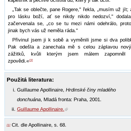
kapesník a pečlivě očistila úd, který ji tak uctil.
„Tak se oblečte, pane Rogere," řekla, „musím už jít; 
pro lásku boží, ať se nikdy nikdo nedozví," dodal
začervenala se, „co se tu mezi námi odehrálo, prot
jinak bych vás už neměla ráda."
Přivinul jsem ji k sobě a vyměnili jsme si dva polib
Pak odešla a zanechala mě s celou záplavou nov
zážitků, kvůli kterým jsem málem zapomněl 
zpovědi.«
[3]
Použitá literatura:
Guillaume Apollinaire,
Hrdinské činy mladého
donchuána
, Mladá fronta: Praha, 2001.
Guillaume Apollinaire.
Cit. dle Apollinaire, s. 68.
[1]