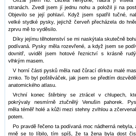
Olízal jsem ho. Ležela nehybně, ňadra jí visela
stranách. Zvedl jsem jí jednu nohu a položil ji na post
Objevilo se její pohlaví. Když jsem spatřil tučné, nal
velké stydké pysky, jejichž červeň přecházela do hně
zprvu mě to vyděsilo.
Díky jejímu těhotenství se mi naskýtala skutečně boh
podívaná. Pysky měla rozevřené, a když jsem se podí
dovnitř, uviděl jsem hotové řeznictví s krásně rud
vlhkým masem.
V horní části pysků měla nad čůrací dírkou malé mas
zrnko. To byl poštěváček, jak jsem se předtím dozvědě
anatomického atlasu.
Vrchní konec štěrbiny se ztrácel v chlupech, kt
pokrývaly nesmírně ztučnělý Venušin pahorek. Py
měla téměř holé a kůži mezi stehny zvlhlou a zčervena
potem.
Po pravdě řečeno ta podívaná moc nádherná nebyla, 
mně se to líbilo, tím spíš, že ta žena byla dost čis