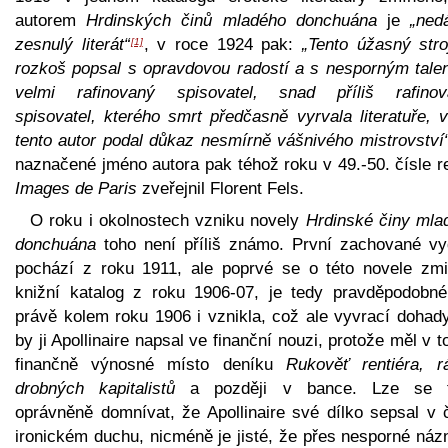
autorem
Hrdinských činů mladého donchuána
je
„ned
zesnulý literát“
, v roce 1924 pak:
„Tento úžasný stro
[1]
rozkoš popsal s opravdovou radostí a s nesporným tale
velmi rafinovaný spisovatel, snad příliš rafinov
spisovatel, kterého smrt předčasně vyrvala literatuře, 
tento autor podal důkaz nesmírně vášnivého mistrovství
naznačené jméno autora pak téhož roku v 49.-50. čísle r
Images de Paris
zveřejnil Florent Fels.
O roku i okolnostech vzniku novely
Hrdinské činy mla
donchuána
toho není příliš známo. První zachované vy
pochází z roku 1911, ale poprvé se o této novele zmi
knižní katalog z roku 1906-07, je tedy pravděpodobné
právě kolem roku 1906 i vznikla, což ale vyvrací dohady
by ji Apollinaire napsal ve finanční nouzi, protože měl v 
finančně výnosné místo deníku
Rukověť rentiéra, r
drobných kapitalistů
a později v bance. Lze se 
oprávněně domnívat, že Apollinaire své dílko sepsal v č
ironickém duchu, nicméně je jisté, že přes nesporné náz