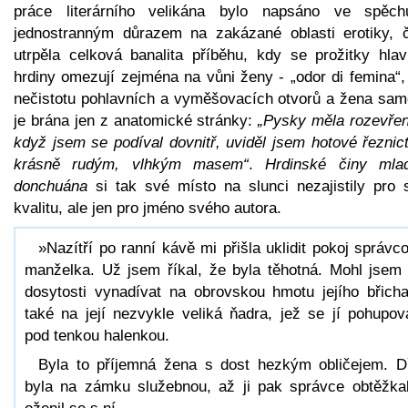
práce literárního velikána bylo napsáno ve spěc
jednostranným důrazem na zakázané oblasti erotiky, 
utrpěla celková banalita příběhu, kdy se prožitky hlav
hrdiny omezují zejména na vůni ženy - „odor di femina“,
nečistotu pohlavních a vyměšovacích otvorů a žena sam
je brána jen z anatomické stránky:
„Pysky měla rozevřen
když jsem se podíval dovnitř, uviděl jsem hotové řeznic
krásně rudým, vlhkým masem“
.
Hrdinské činy mla
donchuána
si tak své místo na slunci nezajistily pro 
kvalitu, ale jen pro jméno svého autora.
»Nazítří po ranní kávě mi přišla uklidit pokoj správc
manželka. Už jsem říkal, že byla těhotná. Mohl jsem
dosytosti vynadívat na obrovskou hmotu jejího břich
také na její nezvykle veliká ňadra, jež se jí pohupov
pod tenkou halenkou.
Byla to příjemná žena s dost hezkým obličejem. D
byla na zámku služebnou, až ji pak správce obtěžka