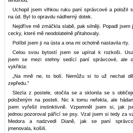
těhotnou.
Uchopil jsem vlhkou ruku paní správcové a položil si
na úd. Byl to opravdu nádherný dotek.
Nejdříve mě zmáčkla slabě, pak silněji. Popadl jsem j
cecky, které mě neodolatelně přitahovaly.
Políbil jsem ji na ústa a ona mi ochotně nastavila rty.
Celou svou bytostí jsem se upínal k rozkoši. Usa
jsem se mezi stehny sedící paní správcové, ale 
vykřikla:
„Na mně ne, to bolí. Nemůžu si to už nechat dě
zepředu."
Slezla z postele, otočila se a sklonila se s obliče
položeným na posteli. Nic k tomu neřekla, ale háda
jsem vyřešil instinktivně. Vzpomněl jsem si, jak j
jednou pozoroval pářící se psy. Vzal jsem si tedy za v
Medora a nadzvedl Dianě, jak se paní správco
jmenovala, košili.