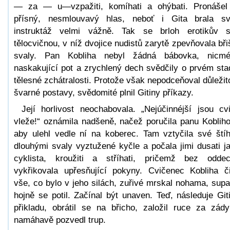
— za — u—vzpažiti, komíhati a ohýbati. Pronášel
přísný, nesmlouvavý hlas, neboť i Gita brala s
instruktáž velmi vážně. Tak se brloh erotikův s
tělocvičnou, v níž dvojice nudistů zarytě zpevňovala bři
svaly. Pan Kobliha nebyl žádná bábovka, nicm
naskakující pot a zrychlený dech svědčily o prvém sta
tělesné zchátralosti. Protože však nepodceňoval důležit
švarné postavy, svědomité plnil Gitiny příkazy.
Její horlivost neochabovala. „Nejúčinnéjší jsou cv
vleže!“ oznámila nadšeně, načež poručila panu Kobliho
aby ulehl vedle ní na koberec. Tam vztyčila své štíh
dlouhými svaly vyztužené kyčle a počala jimi dusati j
cyklista, kroužiti a stříhati, pričemž bez odde
vykřikovala upřesňující pokyny. Cvičenec Kobliha či
vše, co bylo v jeho silách, zuřivé mrskal nohama, supa
hojně se potil. Začínal být unaven. Teď, následuje Git
přikladu, obrátil se na břicho, založil ruce za zád
namáhavě pozvedl trup.