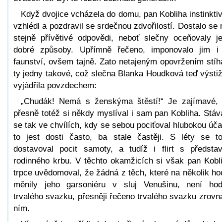
Když dvojice vcházela do domu, pan Kobliha instinkti
vzhlédl a pozdravil se srdečnou zdvořilostí. Dostalo se
stejně přívětivé odpovědi, neboť slečny oceňovaly j
dobré způsoby. Upřímně řečeno, imponovalo jim i
faunství, ovšem tajně. Zato netajeným opovržením stíh
ty jedny takové, což slečna Blanka Houdková teď výsti
vyjádřila povzdechem:
„Chudák! Nemá s ženskýma štěstí!“ Je zajímavé,
přesně totéž si někdy myslíval i sam pan Kobliha. Stáv
se tak ve chvílích, kdy se sebou pociťoval hlubokou úča
to jest dosti často, ba stale častěji. S léty se to
dostavoval pocit samoty, a tudíž i flirt s předsta
rodinného krbu. V těchto okamžicích si však pan Kobl
trpce uvědomoval, že žádná z těch, které na několik ho
měnily jeho garsoniéru v sluj Venušinu, není ho
trvalého svazku, přesněji řečeno trvalého svazku zrovn
ním.