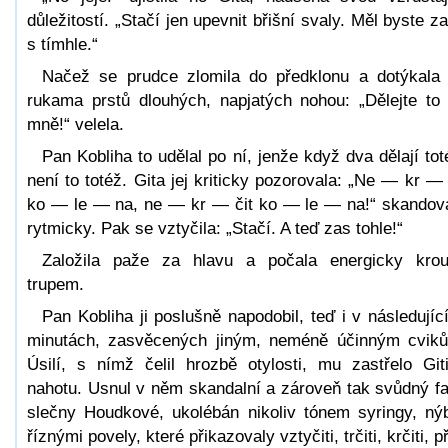
důležitostí. „Stačí jen upevnit břišní svaly. Měl byste za
s tímhle.“
Načež se prudce zlomila do předklonu a dotýkala
rukama prstů dlouhých, napjatých nohou: „Dělejte to
mně!“ velela.
Pan Kobliha to udělal po ní, jenže když dva dělají tot
není to totéž. Gita jej kriticky pozorovala: „Ne — kr — 
ko — le — na, ne — kr — čit ko — le — na!“ skandov
rytmicky. Pak se vztyčila: „Stačí. A teď zas tohle!“
Založila paže za hlavu a počala energicky krou
trupem.
Pan Kobliha ji poslušně napodobil, teď i v následujíc
minutách, zasvěcených jiným, neméně účinným cvik
Úsilí, s nímž čelil hrozbě otylosti, mu zastřelo Git
nahotu. Usnul v něm skandalní a zároveň tak svůdný f
slečny Houdkové, ukolébán nikoliv tónem syringy, ný
říznými povely, které přikazovaly vztyčiti, trčiti, krčiti, p