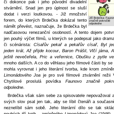
či dokonce pak i jeho původní divadelní
stvárnění. Snad jen pro úplnost se sluší
dodat i verzi loutkovou. - Již množství
Jiří Brdečka: Fauno
forem, do kterých Brdečka dokázal tento
značně pokročilé
odpoledne
námět převést, naznačuje, že Brdečka byl
nadčasovou renezanční osobností. A tento dojem potvr
jen pouhý výčet filmů, u kterých se podepsal jako drama
či scénárista:
Císařův pekař a pekařův císař
,
Byl je
jeden král
,
Až přijde kocour
,
Baron Prášil
,
Vlčí jáma
,
A
ještě nevečeřela
,
Pric a veřernice
,
Obušku z pytle ve
mnoho dalších. A co do věhlasu jeho filmové části by se 
mohla vyrovnat i jeho literární tvorba, kde krom zmíně
Limonádového Joa
je pro své filmové ztvárnění režii 
Chytilové proslulá povídka
Faunovo značně pokro
odpoledne
.
Brdečka však sám sebe za spisovatele nepovažoval a
svých slov psal jen tak, aby se líbil čtenáři a současn
neznelíbil sám sobě. Jeho literární dílo se tak sklá
pouhých tří knih - zmíněného
Limonádový Joa
(1946), 