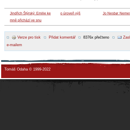
Jindřich Štýrský: Emilie ke
o úroveň výš
Jo Nesbø: Nemes
mně přichází ve snu
Verze pro tisk
Přidat komentář
8376x přečteno
Zasl
e-mailem
Tomáš Odaha © 1999-2022