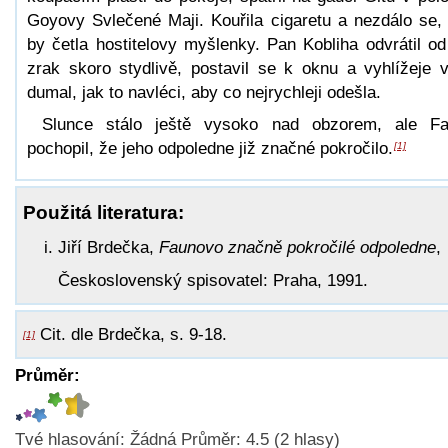
Goyovy Svlečené Maji. Kouřila cigaretu a nezdálo se,
by četla hostitelovy myšlenky. Pan Kobliha odvrátil od
zrak skoro stydlivě, postavil se k oknu a vyhlížeje 
dumal, jak to navléci, aby co nejrychleji odešla.
Slunce stálo ještě vysoko nad obzorem, ale F
pochopil, že jeho odpoledne již značné pokročilo.
[1]
Použitá literatura:
Jiří Brdečka,
Faunovo značně pokročilé odpoledne
,
Československý spisovatel: Praha, 1991.
Cit. dle Brdečka, s. 9-18.
[1]
Průměr:
Tvé hlasování:
Žádná
Průměr:
4.5
(
2
hlasy)