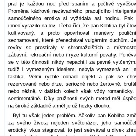
pral je každou noc před spaním a pečlivě vyvěšov
Proměna kádrově nezávadného pracujícího inteligent
samoúčelného erotika si vyžádala asi hodinu. Pak
ihned vyrazilo na lov. Třeba říci, že pan Kobliha byl člo
kultivovaný, a proto opovrhoval manévry pouličn
seznamovaní, které přenechával vulgárním duchům. J
revíry se prostíraly v shromaždištích a místnost
zábavní, rekreační nebo i ryze kulturní povahy. Poněv
se v této činnosti nikdy nepachtil za pevně vytčeným
tudíž i vymezeným ideálem, nebyla vymezená ani j
taktika. Velmi rychle odhadl objekt a pak se cho
rezervovaně nebo drze, seriozně nebo žertovně, brutá
nebo něžně, v dalších kolech však vždy romanticky,
sentimentálně. Díky pružnosti svých metod měl úspě
na široké základně a měl je už hezky dlouho.
Byl tu však jeden problém. Ačkoliv pan Kobliha změ
za svého života nejeden světonázor, jeho samoúče
erotický' vkus stagnoval, to jest setrvával u dívek zhr