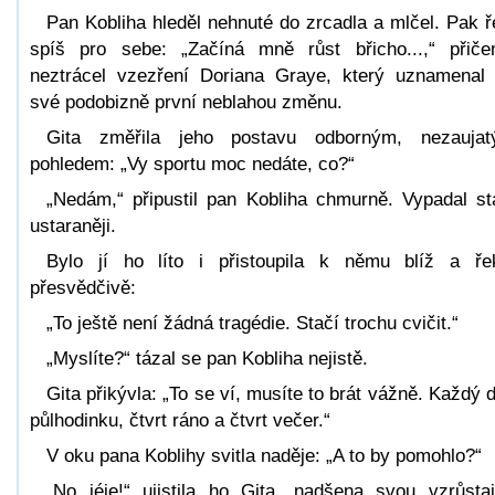
Pan Kobliha hleděl nehnuté do zrcadla a mlčel. Pak ř
spíš pro sebe: „Začíná mně růst břicho...,“ přič
neztrácel vzezření Doriana Graye, který uznamenal
své podobizně první neblahou změnu.
Gita změřila jeho postavu odborným, nezauja
pohledem: „Vy sportu moc nedáte, co?“
„Nedám,“ připustil pan Kobliha chmurně. Vypadal st
ustaraněji.
Bylo jí ho líto i přistoupila k němu blíž a ře
přesvědčivě:
„To ještě není žádná tragédie. Stačí trochu cvičit.“
„Myslíte?“ tázal se pan Kobliha nejistě.
Gita přikývla: „To se ví, musíte to brát vážně. Každý 
půlhodinku, čtvrt ráno a čtvrt večer.“
V oku pana Koblihy svitla naděje: „A to by pomohlo?“
„No jéje!“ ujistila ho Gita, nadšena svou vzrůstaj