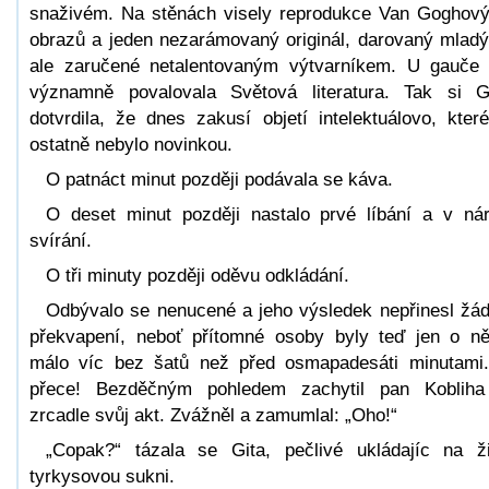
snaživém. Na stěnách visely reprodukce Van Goghov
obrazů a jeden nezarámovaný originál, darovaný mlad
ale zaručené netalentovaným výtvarníkem. U gauče
významně povalovala Světová literatura. Tak si G
dotvrdila, že dnes zakusí objetí intelektuálovo, které
ostatně nebylo novinkou.
O patnáct minut později podávala se káva.
O deset minut později nastalo prvé líbání a v ná
svírání.
O tři minuty později oděvu odkládání.
Odbývalo se nenucené a jeho výsledek nepřinesl žá
překvapení, neboť přítomné osoby byly teď jen o n
málo víc bez šatů než před osmapadesáti minutami
přece! Bezděčným pohledem zachytil pan Koblih
zrcadle svůj akt. Zvážněl a zamumlal: „Oho!“
„Copak?“ tázala se Gita, pečlivé ukládajíc na ži
tyrkysovou sukni.