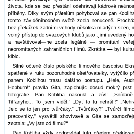
života, kde se bez přestání odehrávají kádrové neúno
příběhy. Díky svým přátelům pohyboval se pan Koblih
tomto záviděníhodném světě zcela nenuceně. Prochá
bez překážek zadními vchody několika mladých scén, 
volný přístup do svazových klubů jako „jimi uvedený ho
a navštěvoval—ne zcela legálně — promítání veře
nepromítaných zahraničních filmů. Zkrátka — byl kultu
kibic.
Silné očtené číslo polského filmového časopisu Ekr
spatřené v ruku pozoruhodné ošetřovatelky, vytýčilo p
panem Koblihou trasu dalšího postupu. „Hele, Aud
Hepburn!“ pravila Gita, zapichujíc dosud mokrý prst
fotografie. Pan Kobliha nakoukl a zívl: „Snídan
Tiffanyho... To jsem viděl.“ „Dyť to tu nehráli!“ „Nehrá
Jelo se to jen pro tvůrčáky.“ „Tvůrčáky?“ „Tvůrčí film
pracovníky,“ vysvětlil shovívavě a Gita se samozře
zeptala: „Vy jste od filmu?“
Pan Kobliha vždy zodpovídal tuto předem očekáva