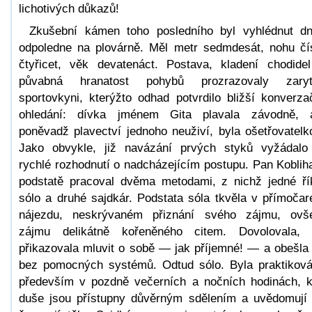
lichotivých důkazů!
Zkušební kámen toho posledního byl vyhlédnut d
odpoledne na plovárně. Měl metr sedmdesát, nohu čí
čtyřicet, věk devatenáct. Postava, kladení chodide
půvabná hranatost pohybů prozrazovaly zaryt
sportovkyni, kterýžto odhad potvrdilo bližší konverza
ohledání: dívka jménem Gita plavala závodně, 
poněvadž plavectví jednoho neuživí, byla ošetřovatelk
Jako obvykle, již navázání prvých styků vyžádalo
rychlé rozhodnutí o nadcházejícím postupu. Pan Koblih
podstatě pracoval dvěma metodami, z nichž jedné ří
sólo a druhé sajdkár. Podstata sóla tkvěla v přímoča
nájezdu, neskrývaném přiznání svého zájmu, ov
zájmu delikátně kořeněného citem. Dovolovala,
přikazovala mluvit o sobě — jak příjemné! — a obešla
bez pomocných systémů. Odtud sólo. Byla praktikov
především v pozdně večerních a nočních hodinách, 
duše jsou přístupny důvěrným sdělením a uvědomují 