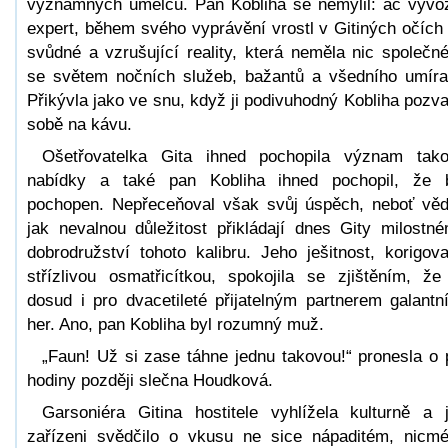
významných umělců. Pan Kobliha se nemýlil: ač vývo
expert, během svého vyprávění vrostl v Gitiných očích
svůdné a vzrušující reality, která neměla nic společn
se světem nočních služeb, bažantů a všedního umíra
Přikývla jako ve snu, když ji podivuhodný Kobliha pozva
sobě na kávu.
Ošetřovatelka Gita ihned pochopila význam tak
nabídky a také pan Kobliha ihned pochopil, že 
pochopen. Nepřeceňoval však svůj úspěch, neboť věd
jak nevalnou důležitost přikládají dnes Gity milostn
dobrodružství tohoto kalibru. Jeho ješitnost, korigov
střízlivou osmatřicítkou, spokojila se zjištěním, že
dosud i pro dvacetileté přijatelným partnerem galantn
her. Ano, pan Kobliha byl rozumný muž.
„Faun! Už si zase táhne jednu takovou!“ pronesla o 
hodiny později slečna Houdková.
Garsoniéra Gitina hostitele vyhlížela kulturně a j
zařízeni svědčilo o vkusu ne sice nápaditém, nicm