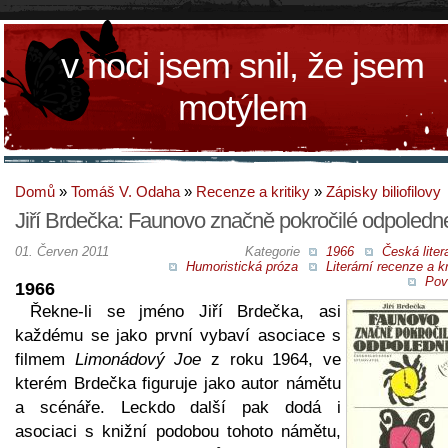
v noci jsem snil, že jsem
motýlem
Domů
»
Tomáš V. Odaha
»
Recenze a kritiky
»
Zápisky biliofilovy
Jiří Brdečka: Faunovo značně pokročilé odpoledn
01. Červen 2011
Kategorie
1966
Česká liter
Humoristická próza
Literární recenze a kr
Pov
1966
Řekne-li se jméno Jiří Brdečka, asi
každému se jako první vybaví asociace s
filmem
Limonádový Joe
z roku 1964, ve
kterém Brdečka figuruje jako autor námětu
a scénáře. Leckdo další pak dodá i
asociaci s knižní podobou tohoto námětu,