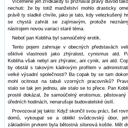
Víceméně jen zřídkakdy si přiznával pravý důvod tak
nechuti: že by totiž manželství mohlo drasticky ome
právě ty sladké chvíle, jako je tato, kdy velezkušený h
se chystá zahrát se zajímavým, protože nezná
nástrojem novou variaci staré téma.
Neboť pan Kobliha byl samoúčelný erotik.
Tento pojem zahrnuje v obecných představách vel
ošklivé vlastnosti jako zhýralost, cynismus atd. P
Kobliha však nebyl ani zhýralec, ani cynik, ani atd. Co
by obstál s takovým kádrovým profilem v administrat
velké výsadní společnosti? Ba copak by se tam doko
mohl ocitnout na tabuli vzorných pracovníků? Prav
stalo se tak jen jednou, ale stalo se to přece. Pan Kobl
prosté dokázal, že samoúčelný erotismus, pěstovaný
úředních hodinách, nenarušuje budovatelské úsilí.
Provozoval jej takto: Když skončil svou práci, šel rov
domů, vykoupal se a oblékl svůdcovský úbor, je
základním prvkem byla bělostná silonová košile. Měl d