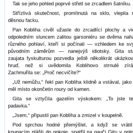
Tak se jeho pohled poprvé střetl se zrcadlem šatníku.
Střízlivá skutečnost, promítnutá na sklo, vlepila
děsnou facku.
Pan Kobliha civěl užasle do zrcadlící plochy a vi
odpoledním sluncem zalitou garsoniéru se dvěma nah
různého pohlaví, kteří si počínali — vzhledem ke s
původním záměrům — nanejvýš idiotsky. Gita st
zaujata fyskulturou pozvedla ještě několikrát ukázko
hruď, než si uvědomila Koblihovo strnulé zírá
Zachmuřila se: „Proč necvičíte?“
„Už nemůžu,“ řekl pan Kobliha klidně a vstával, jako
měl místo okončetin roury od kamen.
Gita se vztyčila gazelím výskokem: „To jste t
padavka.“
„Jsem,“ připustil pan Kobliha a zmizel v koupelně.
Pod sprchou hodné přemýšlel, a když se vráti
koupacím plášti do pokoje, spatřil na gauči Gitu v pol