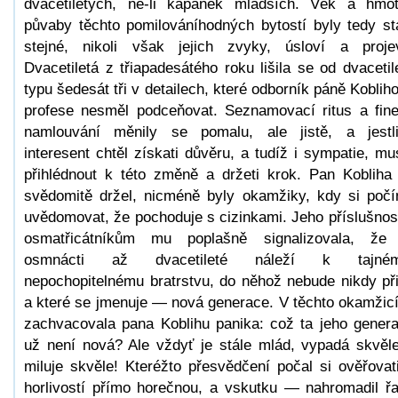
dvacetiletých, ne-li kapánek mladších. Věk a hmo
půvaby těchto pomilováníhodných bytostí byly tedy st
stejné, nikoli však jejich zvyky, úsloví a proje
Dvacetiletá z třiapadesátého roku lišila se od dvacetil
typu šedesát tři v detailech, které odborník páně Koblih
profese nesměl podceňovat. Seznamovací ritus a fin
namlouvání měnily se pomalu, ale jistě, a jestl
interesent chtěl získati důvěru, a tudíž i sympatie, mu
přihlédnout k této změně a držeti krok. Pan Kobliha 
svědomitě držel, nicméně byly okamžiky, kdy si počí
uvědomovat, že pochoduje s cizinkami. Jeho příslušnos
osmatřicátníkům mu poplašně signalizovala, že
osmnácti až dvacetileté náleží k tajném
nepochopitelnému bratrstvu, do něhož nebude nikdy při
a které se jmenuje — nová generace. V těchto okamžic
zachvacovala pana Koblihu panika: což ta jeho gener
už není nová? Ale vždyť je stále mlád, vypadá skvěl
miluje skvěle! Kteréžto přesvědčení počal si ověřovat
horlivostí přímo horečnou, a vskutku — nahromadil ř