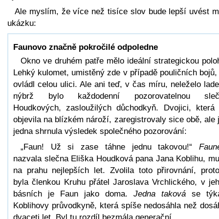
Ale myslím, že více než tisíce slov bude lepší uvést 
ukázku:
Faunovo značně pokročilé odpoledne
Okno ve druhém patře mělo ideální strategickou polo
Lehký kulomet, umistěný zde v případě pouličních bojů,
ovládl celou ulici. Ale ani teď, v čas míru, neleželo lad
nýbrž bylo každodenní pozorovatelnou sleč
Houdkových, zasloužilých důchodkyň. Dvojici, která
objevila na blízkém nároží, zaregistrovaly sice obě, ale 
jedna shrnula výsledek společného pozorování:
„Faun! Už si zase táhne jednu takovou!“
Faun
nazvala slečna Eliška Houdková pana Jana Koblihu, m
na prahu nejlepších let. Zvolila toto přirovnání, prot
byla členkou Kruhu přátel Jaroslava Vrchlického, v je
básních je Faun jako doma.
Jedna taková
se týka
Koblihovy průvodkyně, která spíše nedosáhla než dosá
dvaceti let. Byl tu rozdíl bezmála generační.