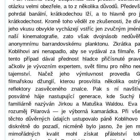
otázku velmi obezřele, a to z několika důvodů. Předev
pohrdal banální, krátkodechou lží, a to hlavně pro j
krátkodechost. Kromě toho věděl ze zkušenosti, že dí
jeho vkusu obvykle vycházejí vstříc jen zvučným jmé
naší kinematografie, zato však dvojnásob nedůvěř
anonymnímu barrandovskému planktonu. Zkrátka p
Koblihovi ani nenapadlo, aby se vydával za filmaře. 
tento případ dával přednost hladce přičísnuté prav
ačkoliv je vývozním expertem, svět filmu pro něho n
tajemství. Načež jeho výmluvnost provedla Gi
filmařskou džunglí, kterou prosvítila několika ostr
reflektory zasvěceného znalce. Pak s ní navštív
posvátné háje nastupující generace, kde Suchý 
familiárně nazýván Jirkou a Matuška Waldou. Ev
rozuměj Pilarová — je výborná kamarádka. Při vš
těchto důvěrných údajích ustupovalo páně Koblihovo
diskrétně do pozadí, nicméně bylo jasno, že jen 
mimořádných kvalit mohl získat přátelství tol