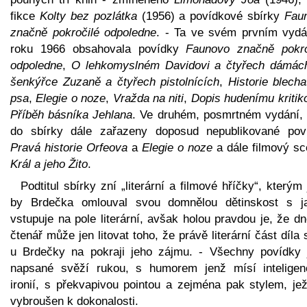
fikce
Kolty bez pozlátka
(1956) a povídkové sbírky
Fau
značně pokročilé odpoledne
. - Ta ve svém prvním vydá
roku 1966 obsahovala povídky
Faunovo značně pokro
odpoledne
,
O lehkomyslném Davidovi a čtyřech dámác
šenkýřce Zuzaně a čtyřech pistolnících
,
Historie blech
psa
,
Elegie o noze
,
Vražda na niti
,
Dopis hudenímu kritik
Příběh básníka Jehlana
. Ve druhém, posmrtném vydání, 
do sbírky dále zařazeny doposud nepublikované pov
Pravá historie Orfeova
a
Elegie o noze
a dále filmový sc
Král a jeho Žito
.
Podtitul sbírky zní „literární a filmové hříčky“, kterým
by Brdečka omlouval svou domnělou dětinskost s j
vstupuje na pole literární, avšak holou pravdou je, že d
čtenář může jen litovat toho, že právě literární část díla 
u Brdečky na pokraji jeho zájmu. - Všechny povídky 
napsané svěží rukou, s humorem jenž mísí inteligen
ironií, s překvapivou pointou a zejména pak stylem, jež
vybroušen k dokonalosti.