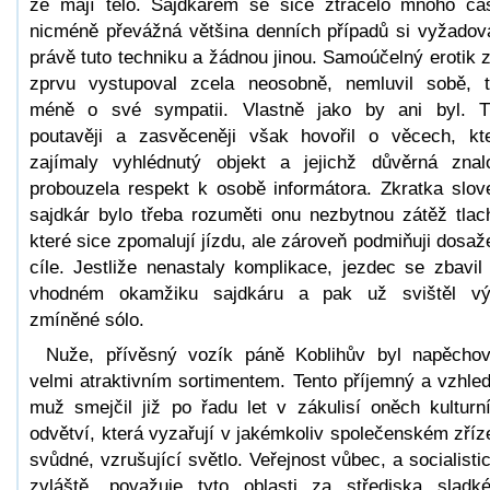
že mají tělo. Sajdkárem se sice ztrácelo mnoho ča
nicméně převážná většina denních případů si vyžadov
právě tuto techniku a žádnou jinou. Samoúčelný erotik 
zprvu vystupoval zcela neosobně, nemluvil sobě, 
méně o své sympatii. Vlastně jako by ani byl. 
poutavěji a zasvěceněji však hovořil o věcech, kt
zajímaly vyhlédnutý objekt a jejichž důvěrná znal
probouzela respekt k osobě informátora. Zkratka slo
sajdkár bylo třeba rozuměti onu nezbytnou zátěž tlac
které sice zpomalují jízdu, ale zároveň podmiňuji dosaž
cíle. Jestliže nenastaly komplikace, jezdec se zbavil
vhodném okamžiku sajdkáru a pak už svištěl v
zmíněné sólo.
Nuže, přívěsný vozík páně Koblihův byl napěcho
velmi atraktivním sortimentem. Tento příjemný a vzhle
muž smejčil již po řadu let v zákulisí oněch kulturn
odvětví, která vyzařují v jakémkoliv společenském zříz
svůdné, vzrušující světlo. Veřejnost vůbec, a socialisti
zvláště, považuje tyto oblasti za střediska sladk