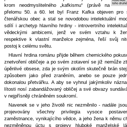
toho druh
krom neodmyslitelného „kafkismu“ (právě na
přelomu 50. a 60. let byl Franz Kafka objeven pro š
čtenářskou obec a stal se novodobou intelektuální mod
sdílí i archetyp hlavního hrdiny - introvertního intelektu
vědeckými ambicemi, jenž ve svém vztahu k že
respektive k vlastní manželce zejména, řeší svůj nit
postoj k celému světu.
Hlavní hrdina románu přijde během chemického pokus
znetvoření obličeje a po svém zotavení se již nemůže zb
úpěnlivé obsese, zda je svým okolím skutečně brán ste
způsobem jako před zraněním, anebo se pouze jed
dokonalou přetvářku. A aby se vyhnul jakýmkoliv názn
lítosti nosí zabandážovaný obličej a své obvazy sundává
v nejpřísněji chráněném soukromí.
Navenek se v jeho životě nic nezměnilo - nadále jso
projevovány všechny privilegia vysoce postave
zaměstnance, vynikajícího vědce, a jeho žena k němu c
nezměněnou úctu s projevy hluboké manželské lá