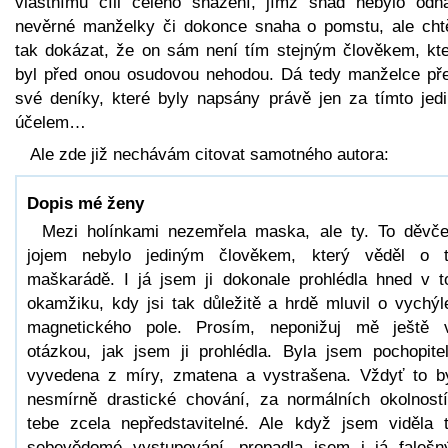
vlastnímu cíli celého snažení, jímž snad nebylo odha
nevěrné manželky či dokonce snaha o pomstu, ale chtě
tak dokázat, že on sám není tím stejným člověkem, kt
byl před onou osudovou nehodou. Dá tedy manželce pře
své deníky, které byly napsány právě jen za tímto jed
účelem…
Ale zde již nechávám citovat samotného autora:
Dopis mé ženy
Mezi holínkami nezemřela maska, ale ty. To děvč
jojem nebylo jediným člověkem, který věděl o 
maškarádě. I já jsem ji dokonale prohlédla hned v 
okamžiku, kdy jsi tak důležitě a hrdě mluvil o vychýl
magnetického pole. Prosím, neponižuj mě ještě 
otázkou, jak jsem ji prohlédla. Byla jsem pochopite
vyvedena z míry, zmatena a vystrašena. Vždyť to b
nesmírně drastické chování, za normálních okolnost
tebe zcela nepředstavitelné. Ale když jsem viděla 
sebevědomé vystupování, propadla jsem i já faleš