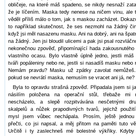
obličeje, na které máš spadeno, se nikdy nesnaží zataj
že je líčením. Maska tedy nenese na ničem vinu, ale 
věděl příliš málo o tom, jak s maskou zacházet. Dokaz
to například skutečnost, že ses nezmohl na žádný čin
když jsi měl nasazenu masku. Ani na dobrý, ani na špat
na žádný. Jen jsi bloudil ulicemi a pak jsi psal rozvláčn
nekonečnou zpověď, připomínající hada zakousnutého
vlastního ocasu. Bylo vlastně úplně jedno, jestli máš
tváři popáleniny nebo ne, jestli si nasadíš masku nebo 
Nemám pravdu? Masku už zpátky zavolat nemůžeš
pokud se nevrátí maska, nemusím se vracet ani já, ne?
Byla to opravdu strašná zpověď. Připadala jsem si j
násilím položena na operační stůl, třebaže mi 
nescházelo, a slepě rozpitvávána nesčetnými dr
skalpelů a nůžek prapodivných tvarů, jejichž použit
mysl jsem vůbec nechápala. Prosím, ještě jednou
přečti, co jsi napsal, a měj přitom na paměti tuto vě
Určitě i ty zaslechneš mé bolestné výkřiky. Kdyby