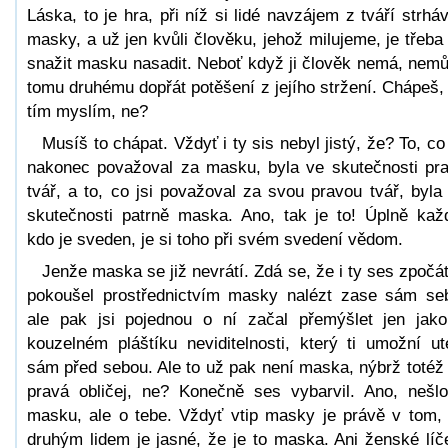
Láska, to je hra, při níž si lidé navzájem z tváří strháv
masky, a už jen kvůli člověku, jehož milujeme, je třeba
snažit masku nasadit. Neboť když ji člověk nemá, nem
tomu druhému dopřát potěšení z jejího stržení. Chápeš,
tím myslím, ne?
Musíš to chápat. Vždyť i ty sis nebyl jistý, že? To, co 
nakonec považoval za masku, byla ve skutečnosti pr
tvář, a to, co jsi považoval za svou pravou tvář, byla
skutečnosti patrně maska. Ano, tak je to! Úplně kaž
kdo je sveden, je si toho při svém svedení vědom.
Jenže maska se již nevrátí. Zdá se, že i ty ses zpočá
pokoušel prostřednictvím masky nalézt zase sám se
ale pak jsi pojednou o ní začal přemýšlet jen jak
kouzelném pláštíku neviditelnosti, který ti umožní ut
sám před sebou. Ale to už pak není maska, nýbrž totéž
pravá obličej, ne? Konečně ses vybarvil. Ano, nešl
masku, ale o tebe. Vždyť vtip masky je právě v tom,
druhým lidem je jasné, že je to maska. Ani ženské líč