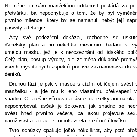
Nicméně on sám manželčinu oddanost pokládá za po
přetvářku, ba nepochybuje o tom, že by byl vyměně
prvního milence, který by se namanul, nebýt její napr
pasivity a letargie.
Aby své podezření dokázal, rozhodne se uskute
ďábelský plán a po několika měsíčním bádání si vy
umělou masku, jež je k nerozeznání od lidského oblič
Celý plán, postup výroby, ale zejména důkladné promyš
všech myslitelných aspektů poctivě zaznamenává do s
deníků.
Druhou fází je pak v masce s cizím obličejem svést 
manželku - a jde mu k jeho vlastnímu překvapení v
snadno. O falešné věrnosti a lásce manželky ani na oka
nepochyboval, avšak je šokován, jak snadno se nec
svést hned prvního večera, ba jakou projevuje sexu
náruživost a fantazii k tomuto zcela „cizímu“ člověku.
Tyto schůzky opakuje ještě několikrát, aby poté přeš