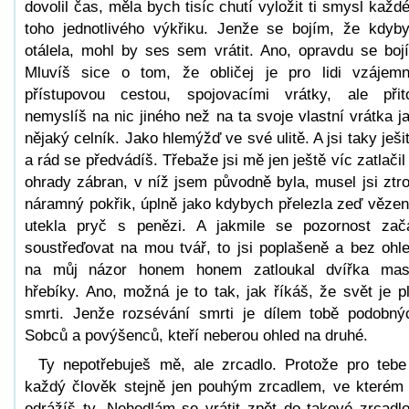
dovolil čas, měla bych tisíc chutí vyložit ti smysl každ
toho jednotlivého výkřiku. Jenže se bojím, že kdyb
otálela, mohl by ses sem vrátit. Ano, opravdu se boj
Mluvíš sice o tom, že obličej je pro lidi vzájem
přístupovou cestou, spojovacími vrátky, ale při
nemyslíš na nic jiného než na ta svoje vlastní vrátka j
nějaký celník. Jako hlemýžď ve své ulitě. A jsi taky ješi
a rád se předvádíš. Třebaže jsi mě jen ještě víc zatlačil
ohrady zábran, v níž jsem původně byla, musel jsi ztro
náramný pokřik, úplně jako kdybych přelezla zeď vězen
utekla pryč s penězi. A jakmile se pozornost zač
soustřeďovat na mou tvář, to jsi poplašeně a bez ohl
na můj názor honem honem zatloukal dvířka ma
hřebíky. Ano, možná je to tak, jak říkáš, že svět je p
smrti. Jenže rozsévání smrti je dílem tobě podobný
Sobců a povýšenců, kteří neberou ohled na druhé.
Ty nepotřebuješ mě, ale zrcadlo. Protože pro tebe
každý člověk stejně jen pouhým zrcadlem, ve kterém
odrážíš ty. Nehodlám se vrátit zpět do takové zrcadl