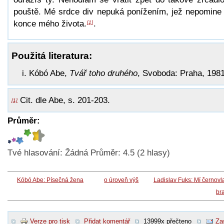
pouště. Mé srdce div nepuká ponížením, jež nepomine
konce mého života.
.
[1]
Použitá literatura:
Kóbó Abe,
Tvář toho druhého
, Svoboda: Praha, 1981
Cit. dle Abe, s. 201-203.
[1]
Průměr:
Tvé hlasování:
Žádná
Průměr:
4.5
(
2
hlasy)
Kóbó Abe: Písečná žena
o úroveň výš
Ladislav Fuks: Mí černovl
bra
Verze pro tisk
Přidat komentář
13999x přečteno
Za