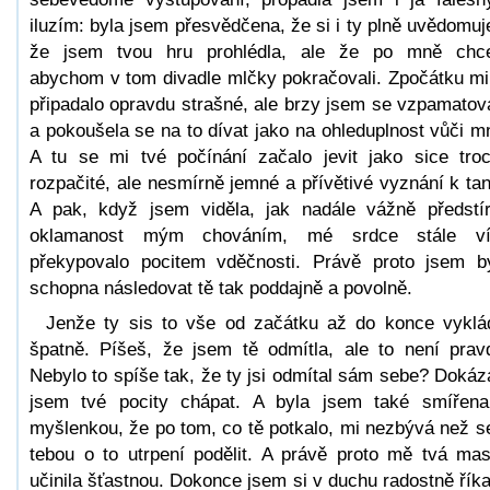
iluzím: byla jsem přesvědčena, že si i ty plně uvědomuj
že jsem tvou hru prohlédla, ale že po mně chc
abychom v tom divadle mlčky pokračovali. Zpočátku mi
připadalo opravdu strašné, ale brzy jsem se vzpamatov
a pokoušela se na to dívat jako na ohleduplnost vůči m
A tu se mi tvé počínání začalo jevit jako sice tro
rozpačité, ale nesmírně jemné a přívětivé vyznání k tan
A pak, když jsem viděla, jak nadále vážně předstí
oklamanost mým chováním, mé srdce stále ví
překypovalo pocitem vděčnosti. Právě proto jsem b
schopna následovat tě tak poddajně a povolně.
Jenže ty sis to vše od začátku až do konce vyklá
špatně. Píšeš, že jsem tě odmítla, ale to není prav
Nebylo to spíše tak, že ty jsi odmítal sám sebe? Dokáz
jsem tvé pocity chápat. A byla jsem také smířen
myšlenkou, že po tom, co tě potkalo, mi nezbývá než s
tebou o to utrpení podělit. A právě proto mě tvá ma
učinila šťastnou. Dokonce jsem si v duchu radostně říka