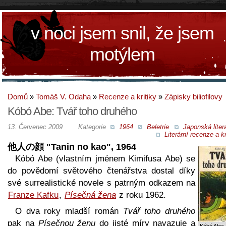
v noci jsem snil, že jsem
motýlem
Domů
»
Tomáš V. Odaha
»
Recenze a kritiky
»
Zápisky biliofilovy
Kóbó Abe: Tvář toho druhého
13. Červenec 2009
Kategorie
1964
Beletrie
Japonská liter
Literární recenze a kr
他人の顔 "Tanin no kao", 1964
Kóbó Abe (vlastním jménem Kimifusa Abe) se
do povědomí světového čtenářstva dostal díky
své surrealistické novele s patrným odkazem na
Franze Kafku
,
Písečná žena
z roku 1962.
O dva roky mladší román
Tvář toho druhého
pak na
Písečnou ženu
do jisté míry navazuje a
Kóbó Abe: