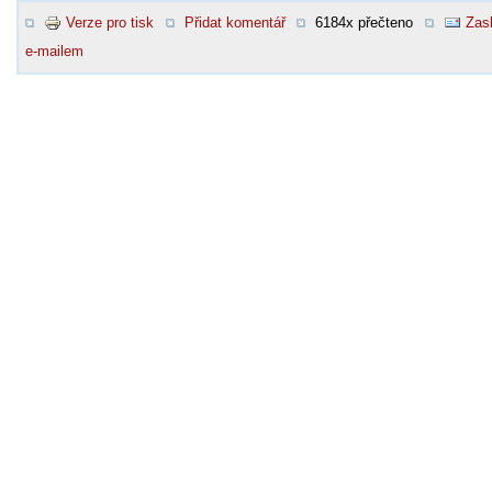
Verze pro tisk
Přidat komentář
6184x přečteno
Zasl
e-mailem