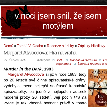
v noci jsem snil, že jsem
motýlem
Domů
»
Tomáš V. Odaha
»
Recenze a kritiky
»
Zápisky biliofilovy
Margaret Atwoodová: Hra na vraha
29. Červen 2009
Kategorie
1983
Kanadská literatura
Lit
experiment
Literární recenze a kr
Murder in the Dark
, 1983
Margaret Atwoodová
si již v roce 1983, tedy
po 20 letech své činné spisovatelské dráhy,
vydobyla jméno nejlepší současné kanadské
spisovatelky, ba jedné z nejlepších autorek
moderní prózy 20. století. Její počin
Hra na
vraha
je tak vhodné hodnotit právě v tomto