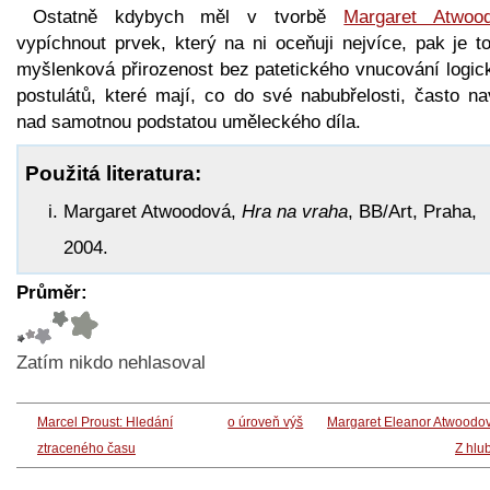
Ostatně kdybych měl v tvorbě
Margaret Atwoo
vypíchnout prvek, který na ni oceňuji nejvíce, pak je to
myšlenková přirozenost bez patetického vnucování logic
postulátů, které mají, co do své nabubřelosti, často na
nad samotnou podstatou uměleckého díla.
Použitá literatura:
Margaret Atwoodová,
Hra na vraha
, BB/Art, Praha,
2004.
Průměr:
Zatím nikdo nehlasoval
Marcel Proust: Hledání
o úroveň výš
Margaret Eleanor Atwoodo
ztraceného času
Z hlu