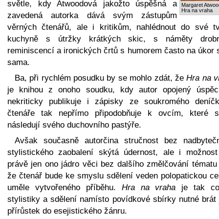
světle, kdy Atwoodová jakožto úspěšná a
Margaret Atwoo
Hra na vraha
zavedená autorka dává svým zástupům
věrných čtenářů, ale i kritikům, nahlédnout do své tv
kuchyně s útržky krátkých skic, s náměty drob
reminiscencí a ironických črtů s humorem často na úkor 
sama.
Ba, při rychlém posudku by se mohlo zdát, že
Hra na v
je knihou z onoho soudku, kdy autor opojený úspě
nekriticky publikuje i zápisky ze soukromého deníč
čtenáře tak nepřímo připodobňuje k ovcím, které s
následují svého duchovního pastýře.
Avšak současně autorčina stručnost bez nadbyteč
stylistického zaobalení skýtá údernost, ale i možnost 
právě jen ono jádro věci bez dalšího změlčování tématu 
že čtenář bude ke smyslu sdělení veden polopatickou ce
uměle vytvořeného příběhu.
Hra na vraha
je tak c
stylistiky a sdělení namísto povídkové sbírky nutné brát
přírůstek do esejistického žánru.