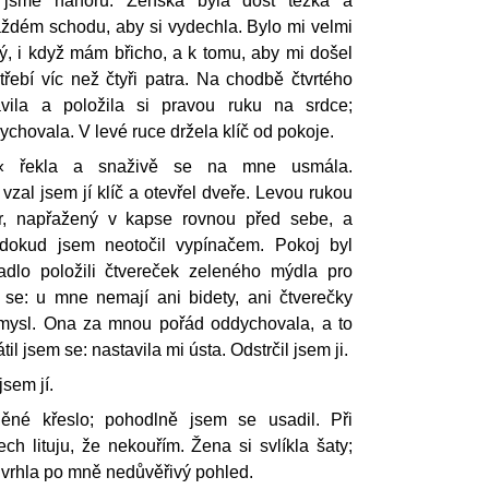
i jsme nahoru. Ženská byla dost těžká a
aždém schodu, aby si vydechla. Bylo mi velmi
lý, i když mám břicho, a k tomu, aby mi došel
řebí víc než čtyři patra. Na chodbě čtvrtého
vila a položila si pravou ruku na srdce;
chovala. V levé ruce držela klíč od pokoje.
,« řekla a snaživě se na mne usmála.
zal jsem jí klíč a otevřel dveře. Levou rukou
er, napřažený v kapse rovnou před sebe, a
 dokud jsem neotočil vypínačem. Pokoj byl
dlo položili čtvereček zeleného mýdla pro
se: u mne nemají ani bidety, ani čtverečky
mysl. Ona za mnou pořád oddychovala, a to
il jsem se: nastavila mi ústa. Odstrčil jsem ji.
jsem jí.
ěné křeslo; pohodlně jsem se usadil. Při
ech lituju, že nekouřím. Žena si svlíkla šaty;
 vrhla po mně nedůvěřivý pohled.