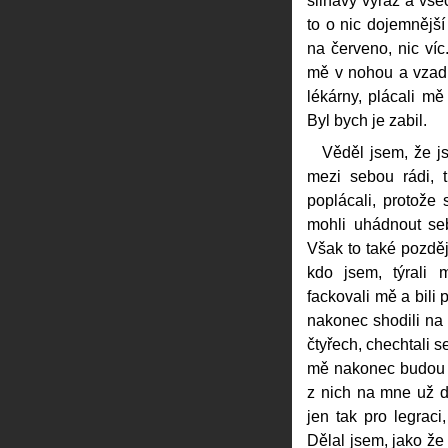
šilhavý výraz a všec
to o nic dojemnější
na červeno, nic víc
mě v nohou a vzad
lékárny, plácali mě
Byl bych je zabil.
Věděl jsem, že js
mezi sebou rádi, t
poplácali, protože 
mohli uhádnout seb
Však to také pozděj
kdo jsem, týrali 
fackovali mě a bili p
nakonec shodili na
čtyřech, chechtali s
mě nakonec budou b
z nich na mne už dlo
jen tak pro legraci
Dělal jsem, jako že