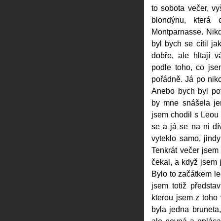
to sobota večer, v
blondýnu, která 
Montparnasse. Nikd
byl bych se cítil j
dobře, ale hltají 
podle toho, co jse
pořádně. Já po niko
Anebo bych byl po
by mne snášela je
jsem chodil s Leou
se a já se na ni dí
vyteklo samo, jind
Tenkrát večer jsem 
čekal, a když jsem j
Bylo to začátkem l
jsem totiž předsta
kterou jsem z toho 
byla jedna bruneta,