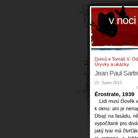
v noci
Domů
»
Tomáš V. O
Úryvky a ukázky
Jean Paul Sartr
21. Srpen 2013
Érostrate, 1939
Lidi musí člověk 
k oknu: ani je nena
Dbají na fasádu, ně
vypočítané pro div
jaký tvar má čtvrťá