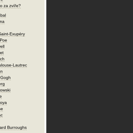
o za zvíře?
bal
íma
Saint-Exupéry
 Poe
ell
et
ch
ulouse-Lautrec
in
n Gogh
erg
owski
e
Goya
se
ac
ard Burroughs