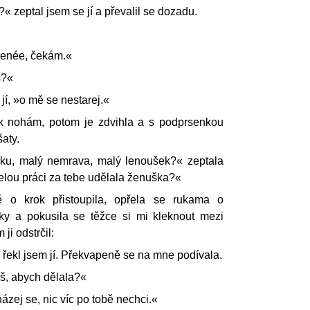
« zeptal jsem se jí a převalil se dozadu.
Renée, čekám.«
š?«
jí, »o mě se nestarej.«
 k nohám, potom je zdvihla a s podprsenkou
šaty.
učku, malý nemrava, malý lenoušek?« zeptala
celou práci za tebe udělala ženuška?«
 o krok přistoupila, opřela se rukama o
ky a pokusila se těžce si mi kleknout mezi
ji odstrčil:
« řekl jsem jí. Překvapeně se na mne podívala.
š, abych dělala?«
ázej se, nic víc po tobě nechci.«