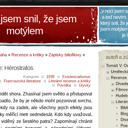
„v noci jsem s
 jsem snil, že jsem
a teď nevím,
který snil, že
motýlem
jsem motýlem
je
daha
»
Recenze a kritiky
»
Zápisky biliofilovy
»
autoři a z
Tomáš V. O
e: Hérostratos
Umělecká
Kategorie
1939
Existencialismus
Recenze a
Francouzská literatura
Literární recenze a kritiky
Divade
Povídka
Úryvky
Filmov
vidět shora. Zhasínal jsem světlo a přistupoval
Hudebn
padlo, že by je někdo mohl pozorovat svrchu.
Literár
kdy na zadek, ale všechny jejich efekty jsou
Bibl
Biog
áky měřící metr sedmdesát. Kdo kdy uvažoval,
Diva
k viděný ze šestého patra? Zapomínají chránit
Poe