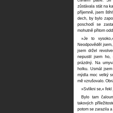
čtvrtém patře. Šl
zůstávala stát na k
příjemně, jsem štíh
dech, by bylo zapot
poschodí se zasta
mohutně přitom oddy
»Je to vysoko
Neodpověděl jsem, v
jsem držel revolv
nepustil jsem ho,
prázdný. Na umyva
holku. Usmál jsem 
mýdla moc velký s
mě vzrušovalo. Obrát
»Svlíkni se,« řekl 
Bylo tam čaloun
takových příležitost
potom se zarazila a