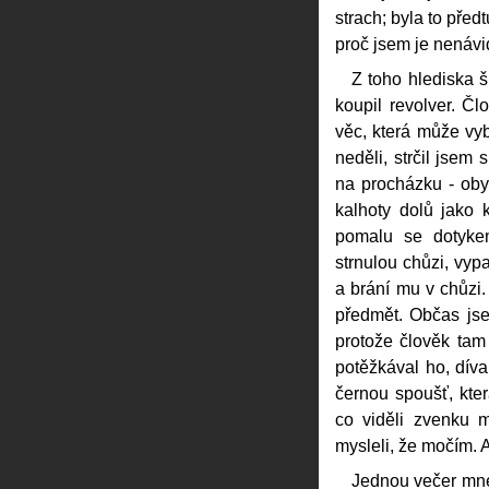
strach; byla to před
proč jsem je nenávi
Z toho hlediska 
koupil revolver. Čl
věc, která může vy
neděli, strčil jsem
na procházku - obyč
kalhoty dolů jako k
pomalu se dotyke
strnulou chůzi, vyp
a brání mu v chůzi
předmět. Občas jse
protože člověk tam
potěžkával ho, dív
černou spoušť, kter
co viděli zvenku 
mysleli, že močím. 
Jednou večer mne 