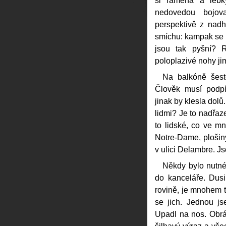
si ramena a lebk
nedovedou bojovat
perspektivě z nad
smíchu: kampak se p
jsou tak pyšní? 
poloplazivé nohy ji
Na balkóně šesté
Člověk musí podpí
jinak by klesla dol
lidmi? Je to nadřaze
to lidské, co ve mn
Notre-Dame, plošiny
v ulici Delambre. J
Někdy bylo nutné 
do kanceláře. Dusi
rovině, je mnohem t
se jich. Jednou js
Upadl na nos. Obrát