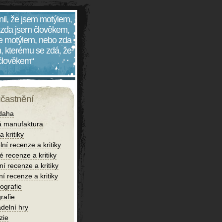
nil, že jsem motýlem,
 zda jsem člověkem,
 je motýlem, nebo zda
, kterému se zdá, že
 člověkem“
účastnění
daha
 manufaktura
 kritiky
lní recenze a kritiky
é recenze a kritiky
í recenze a kritiky
ní recenze a kritiky
iografie
rafie
delní hry
zie