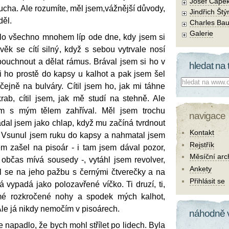
Josef Čape
tucha. Ale rozumíte, měl jsem,vážnější důvody,
Jindřich Štý
děl.
Charles Bau
Galerie
šlo všechno mnohem líp ode dne, kdy jsem si
ověk se cítí silný, když s sebou vytrvale nosí
bouchnout a dělat rámus. Brával jsem si ho v
hledat na 
 si ho prostě do kapsy u kalhot a pak jsem šel
Co hledat:
ejně na bulváry. Cítil jsem ho, jak mi táhne
rab, cítil jsem, jak mě studí na stehně. Ale
m s mým tělem zahříval. Měl jsem trochu
navigace
adal jsem jako chlap, když mu začíná tvrdnout
Kontakt
. Vsunul jsem ruku do kapsy a nahmatal jsem
Rejstřík
m zašel na pisoár - i tam jsem dával pozor,
Měsíční arc
 občas mívá sousedy -, vytáhl jsem revolver,
Ankety
al se na jeho pažbu s černými čtverečky a na
Přihlásit se
á vypadá jako polozavřené víčko. Ti druzí, ti,
mé rozkročené nohy a spodek mých kalhot,
Ale já nikdy nemočím v pisoárech.
náhodně 
napadlo, že bych mohl střílet po lidech. Byla