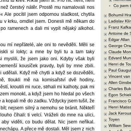
hnu tu krev. Říkal jsem si: »To nic není, není
Co jsem t
 než čerstvý nátěr. Prostě mu namalovali nos
.« Ale pocítil jsem odpornou sladkost, chytila
Bohumil Hra
u v krku, omdlel jsem. Donesli mě někam do
Ladislav Kl
Franz Kafka
 po ramenech a dali mi vypít nějaký alkohol.
Antoine de 
Edgar Allan
ou mí nepřátelé, ale oni to nevěděli. Měli se
George Orw
iskli si lokty; a mne by byli tu a tam taky
Claude Mon
Edvard Mun
si myslili, že jsem jako oni. Kdyby však byli
Henri de To
emenší kousíček pravdy, byli by mne zbili.
Paul Gaugu
i udělali. Když mě chytli a když se dozvěděli,
Vincent va
mě, tloukli mě na komisařství dvě hodiny,
Allen Ginsb
ěstí, kroutili mi ruce, strhali mi kalhoty, pak mi
Charles Buk
 zem monokl, a když jsem ho hledal po všech
Egon Schiel
e a kopali mě do zadku. Vždycky jsem tušil, že
Francisco 
Henri Matis
ít; nejsem silný a nemohu se bránit. Někteří
Jack Kerou
uho číhali: ti velcí. Vráželi do mne na ulici,
Toyen
, aby viděli, co budu dělat. Nic jsem neříkal.
William Sew
 nechápu. A přece mě dostali. Měl jsem z nich