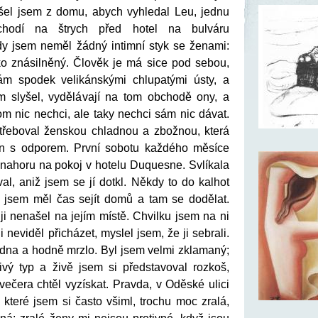
yšel jsem z domu, abych vyhledal Leu, jednu
chodí na štrych před hotel na bulváru
y jsem neměl žádný intimní styk se ženami:
ako znásilněný. Člověk je má sice pod sebou,
vám spodek velikánskými chlupatými ústy, a
m slyšel, vydělávají na tom obchodě ony, a
m nic nechci, ale taky nechci sám nic dávat.
třeboval ženskou chladnou a zbožnou, která
n s odporem. První sobotu každého měsíce
 nahoru na pokoj v hotelu Duquesne. Svlíkala
val, aniž jsem se jí dotkl. Někdy to do kalhot
y jsem měl čas sejít domů a tam se dodělat.
ji nenašel na jejím místě. Chvilku jsem na ni
i neviděl přicházet, myslel jsem, že ji sebrali.
edna a hodně mrzlo. Byl jsem velmi zklamaný;
vivý typ a živě jsem si představoval rozkoš,
večera chtěl vyzískat. Pravda, v Oděské ulici
 které jsem si často všiml, trochu moc zralá,