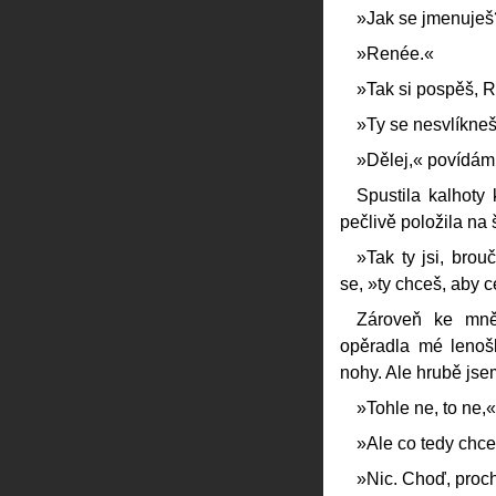
»Jak se jmenuješ?
»Renée.«
»Tak si pospěš, 
»Ty se nesvlíkne
»Dělej,« povídám 
Spustila kalhoty
pečlivě položila na 
»Tak ty jsi, bro
se, »ty chceš, aby 
Zároveň ke mně
opěradla mé lenoš
nohy. Ale hrubě jsem 
»Tohle ne, to ne,
»Ale co tedy chce
»Nic. Choď, proch