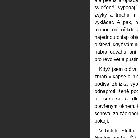
ale pevná a opláca
svlečené, vypadaj
zvyky a trochu mi
vykládat. A pak, 
mohou mít někde 
najednou chlap obj
o štěstí, když vám 
nabral odvahu, ani
pro revolver a pustí
Když jsem o čtvrt
zbraň v kapse a ni
podíval zblízka, v
odnaproti, ženě pod
tu jsem si už dl
otevřeným oknem, k
schoval za záclonou
pokoji.
V hotelu Stella