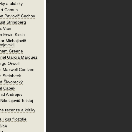
vky a ukázky
ert Camus
on Pavlovič Čechov
ust Strindberg
s Vian
n Erwin Kisch
or Michajlovič
ojevskij
ham Greene
riel García Márquez
rge Orwell
n Maxwell Coetzee
n Steinbeck
ef Škvorecký
el Čapek
nid Andrejev
Nikolajevič Tolstoj
né recenze a kritiky
 i kus filozofie
tika
ře