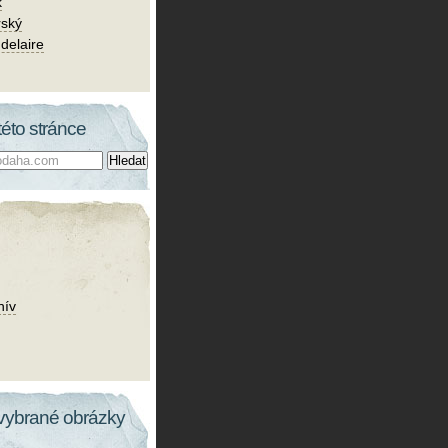
k
rský
delaire
této stránce
hív
vybrané obrázky