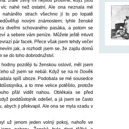
ná: zralé ženy mi nejsou protivné, když jsou
í víc nahé než ostatní. Ale ona neznala mé
 nahánělo strach všechno jí to po lopatě
nedůvěřuji novým známostem; tyhle ženské
za dveřmi schovaného pasáka, a potom se
eví a sebere vám peníze. Můžete ještě mluvit
nevrazí pár facek. Přece však jsem tehdy večer
 nevím jak, a rozhodl jsem se, že zajdu domů
m se do toho dobrodružství.
 hodiny později tu ženskou oslovil, měl jsem
čeho už jsem se nebál. Když se na ni člověk
ypadala spíš uboze. Podobala se mé sousedce
důstojníka, a to mne velice potěšilo, protože
ouho přál vidět nahou. Oblékala se před
dyž poddůstojník odešel, a já jsem se často
, abych ji překvapil. Ale ona se myla vzadu v
 byl už jenom jeden volný pokoj, nahoře ve