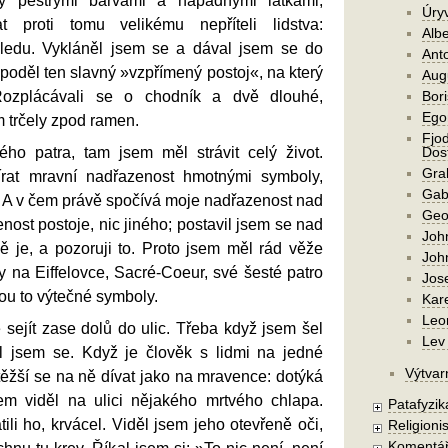
y pestrými barvami a nápadnými látkami,
Úry
 proti tomu velikému nepříteli lidstva:
Alb
hledu. Vykláněl jsem se a dával jsem se do
Ant
oděl ten slavný »vzpřímený postoj«, na který
Aug
Rozplácávali se o chodník a dvě dlouhé,
Bori
Ego
m trčely zpod ramen.
Fjod
ho patra, tam jsem měl strávit celý život.
Dost
Gra
rat mravní nadřazenost hmotnými symboly,
Gab
ů. A v čem právě spočívá moje nadřazenost nad
Geo
nost postoje, nic jiného; postavil jsem se nad
Joh
ě je, a pozoruji to. Proto jsem měl rád věže
Joh
 na Eiffelovce, Sacré-Coeur, své šesté patro
Jos
sou to výtečné symboly.
Kar
Leo
sejít zase dolů do ulic. Třeba když jsem šel
Lev 
l jsem se. Když je člověk s lidmi na jedné
Výtvar
ěžší se na ně dívat jako na mravence: dotýká
em viděl na ulici nějakého mrtvého chlapa.
Patafyzika
ili ho, krvácel. Viděl jsem jeho otevřeně oči,
Religionis
Komentá