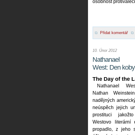
osobnost protiváleč
Přidat komentář
10. Únor 2012
Nathanael
West: Den koby
The Day of the 
Nathanael We
Nathan Weinstei
nadějných americkýc
neúspěch jejich um
prostituci jakožt
Westovo literární 
propadlo, z jeho s