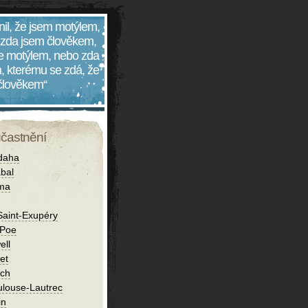
nil, že jsem motýlem,
 zda jsem člověkem,
 je motýlem, nebo zda
, kterému se zdá, že
 člověkem“
účastnění
daha
bal
íma
Saint-Exupéry
 Poe
ell
et
ch
ulouse-Lautrec
in