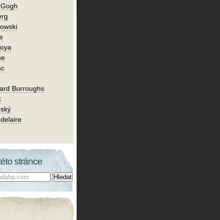
n Gogh
erg
owski
e
Goya
se
ac
ard Burroughs
k
rský
delaire
této stránce