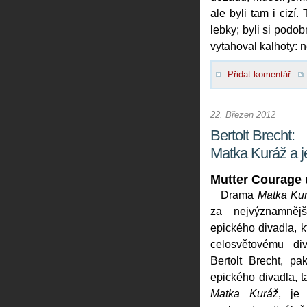
ale byli tam i cizí
lebky; byli si podo
vytahoval kalhoty: n
Přidat komentář
22. Březen 2012
Bertolt Brecht:
Matka Kuráž a je
Mutter Courage 
Drama
Matka Kurá
za nejvýznamnějš
epického divadla, k
celosvětovému div
Bertolt Brecht, p
epického divadla, ta
Matka Kuráž
, je