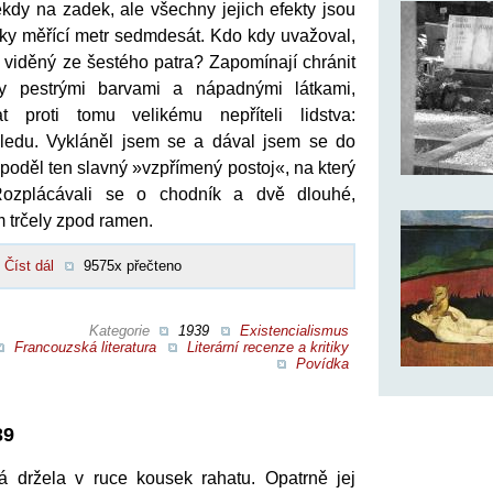
kdy na zadek, ale všechny jejich efekty jsou
áky měřící metr sedmdesát. Kdo kdy uvažoval,
k viděný ze šestého patra? Zapomínají chránit
y pestrými barvami a nápadnými látkami,
 proti tomu velikému nepříteli lidstva:
hledu. Vykláněl jsem se a dával jsem se do
oděl ten slavný »vzpřímený postoj«, na který
Rozplácávali se o chodník a dvě dlouhé,
m trčely zpod ramen.
Číst dál
9575x přečteno
Kategorie
1939
Existencialismus
Francouzská literatura
Literární recenze a kritiky
Povídka
39
á držela v ruce kousek rahatu. Opatrně jej