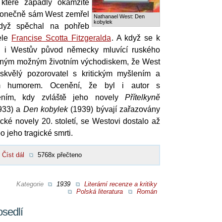
 které zapadly okamžitě
a konečně sám West zemřel
Nathanael West: Den
kobylek
když spěchal na pohřeb
ele
Francise Scotta Fitzgeralda
. A když se k
l i Westův původ německy mluvící ruského
diným možným životním východiskem, že West
 skvělý pozorovatel s kritickým myšlením a
ým humorem. Ocenění, že byl i autor s
ením, kdy zvláště jeho novely
Přítelkyně
933) a
Den kobylek
(1939) bývají zařazovány
cké novely 20. století, se Westovi dostalo až
 jeho tragické smrti.
Číst dál
5768x přečteno
Kategorie
1939
Literární recenze a kritiky
Polská literatura
Román
sedlí