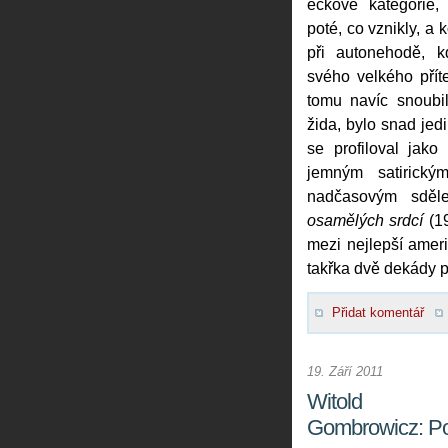
éčkové kategorie,
poté, co vznikly, 
při autonehodě, 
svého velkého přít
tomu navíc snoubi
žida, bylo snad je
se profiloval jako
jemným satirick
nadčasovým sděl
osamělých srdcí
(1
mezi nejlepší ameri
takřka dvě dekády po
Přidat komentář
19. Září 2011
Witold
Gombrowicz: Po