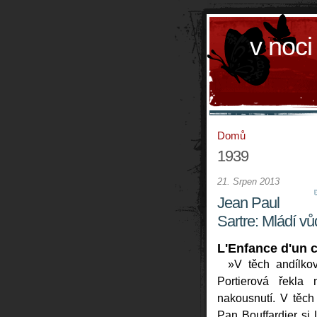
v noci
Domů
1939
21. Srpen 2013
Jean Paul
Sartre: Mládí v
L'Enfance d'un c
»V těch andílko
Portierová řekla
nakousnutí. V těch
Pan Bouffardier si 