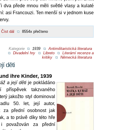
. Ti dva přede mnou měli světlé vlasy a kulaté
bní: asi Francouzi. Ten menší si v jednom kuse
ervy.
Číst dál
8554x přečteno
Kategorie
1939
Antimilitaristická literatura
Divadelní hry
Libreto
Literární recenze a
kritiky
Německá literatura
jí děti
und ihre Kinder, 1939
ž a její děti
je pokládáno
í příspěvek takzvaného
terý jakožto styl dominoval
adlu 50. let, její autor,
ak za přední osobnost jak
k, a to právě díky této hře
 i považován za přední