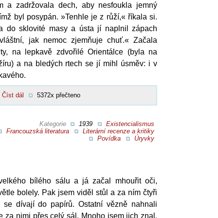
tům a zadržovala dech, aby nesfoukla jemný
mž byl posypán. »Tenhle je z růží,« říkala si.
 do sklovité masy a ústa jí naplnil zápach
zvláštní, jak nemoc zjemňuje chuť.« Začala
y, na lepkavě zdvořilé Orientálce (byla na
žíru) a na bledých rtech se jí mihl úsměv: i v
pkavého.
Číst dál
5372x přečteno
Kategorie
1939
Existencialismus
Francouzská literatura
Literární recenze a kritiky
Povídka
Úryvky
elkého bílého sálu a já začal mhouřit oči,
tle bolely. Pak jsem viděl stůl a za ním čtyři
k se dívají do papírů. Ostatní vězně nahnali
 za nimi přes celý sál. Mnoho jsem jich znal,