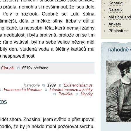
Kontakt
o prádla, nemohla si nevšimnout, že jsou dole
Rejstřík
e třely o rozkrok. Osobně se Lulu špína
Měsíční arc
intimnější, dělá to měkké stíny; třeba v důlku
Ankety
í Angličané, ta neosobní těla, která nemají žádný
Přihlásit se
 nedbalost jí byla protivná, protože on se tím
ž ráno vstával, byl na sebe velice něžný; měl
bílý den, studená voda a štětiny kartáčů mu
náhodně 
á nespravedlnost.
Číst dál
6519x přečteno
Kategorie
1939
Existencialismus
Francouzská literatura
Literární recenze a kritiky
Povídka
Úryvky
tos
vidět shora. Zhasínal jsem světlo a přistupoval
padlo, že by je někdo mohl pozorovat svrchu.