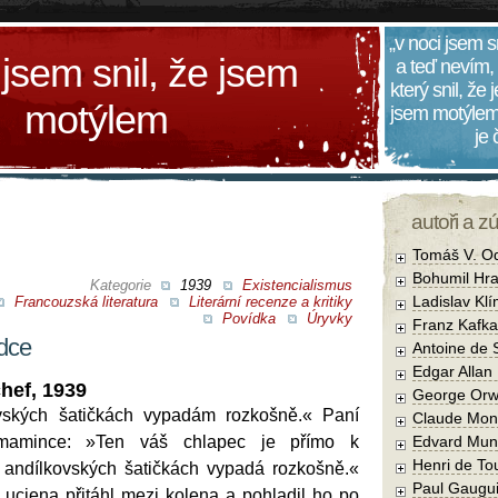
„v noci jsem s
 jsem snil, že jsem
a teď nevím,
který snil, že
motýlem
jsem motýlem
je
autoři a z
Tomáš V. O
Bohumil Hra
Kategorie
1939
Existencialismus
Ladislav Kl
Francouzská literatura
Literární recenze a kritiky
Povídka
Úryvky
Franz Kafka
ůdce
Antoine de 
Edgar Allan
hef, 1939
George Orw
vských šatičkách vypadám rozkošně.« Paní
Claude Mon
 mamince: »Ten váš chlapec je přímo k
Edvard Mun
Henri de To
 andílkovských šatičkách vypadá rozkošně.«
Paul Gaugu
Luciena přitáhl mezi kolena a pohladil ho po