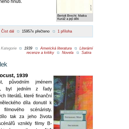
ného hnutí.
Bertolt Brecht: Matka
Kuráž a její děti
Číst dál
15957x přečteno
1 příloha
Kategorie
1939
Americká literatura
Literární
recenze a kritiky
Novela
Satira
lek
Locust, 1939
st, původním jménem
n, byl jedním z řady
h literátů, které finanční
ěleckého díla donutil k
o filmového scénáristy.
dílo tak za jeho života
cénářů vznikly filmy B-