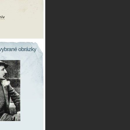
hív
vybrané obrázky