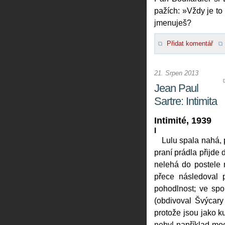
pažích: »Vždy je t
jmenuješ?
Přidat komentář
21. Srpen 2013
Jean Paul
Sartre: Intimita
Intimité, 1939
I
Lulu spala nahá, 
praní prádla přijde 
nelehá do postele 
přece následoval 
pohodlnost; ve spo
(obdivoval Švýcary
protože jsou jako k
nebyl například moc