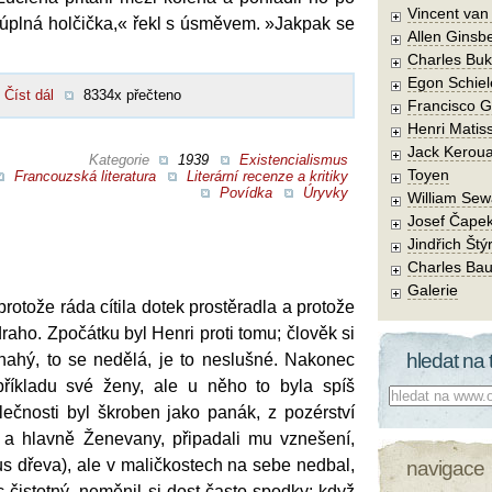
Vincent va
o úplná holčička,« řekl s úsměvem. »Jakpak se
Allen Ginsb
Charles Buk
Egon Schiel
Číst dál
8334x přečteno
Francisco 
Henri Matis
Jack Kerou
Kategorie
1939
Existencialismus
Toyen
Francouzská literatura
Literární recenze a kritiky
Povídka
Úryvky
William Sew
Josef Čape
Jindřich Štý
Charles Bau
Galerie
protože ráda cítila dotek prostěradla a protože
draho. Zpočátku byl Henri proti tomu; člověk si
hledat na 
nahý, to se nedělá, je to neslušné. Nakonec
příkladu své ženy, ale u něho to byla spíš
Co hledat:
lečnosti byl škroben jako panák, z pozérství
 a hlavně Ženevany, připadali mu vznešení,
us dřeva), ale v maličkostech na sebe nedbal,
navigace
 čistotný, neměnil si dost často spodky; když