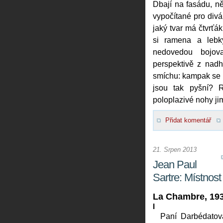
Dbají na fasádu, ně
vypočítané pro div
jaký tvar má čtvrťá
si ramena a lebk
nedovedou bojovat
perspektivě z nad
smíchu: kampak se p
jsou tak pyšní? 
poloplazivé nohy ji
Přidat komentář
21. Srpen 2013
Jean Paul
Sartre: Místnost
La Chambre, 19
I
Paní Darbédatov