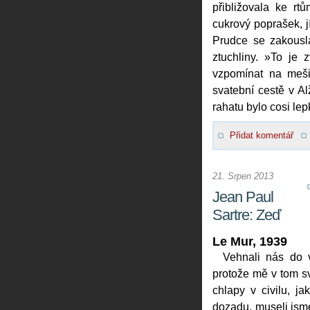
přibližovala ke r
cukrový poprašek, jí
Prudce se zakousla
ztuchliny. »To je 
vzpomínat na mešit
svatební cestě v Al
rahatu bylo cosi le
Přidat komentář
21. Srpen 2013
Jean Paul
Sartre: Zeď
Le Mur, 1939
Vehnali nás do v
protože mě v tom svě
chlapy v civilu, ja
dozadu, museli jsme