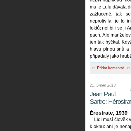
mu je Lulu dávala d
zažlucené, jak s
neprotivila: je to 
loktů; nelíbili se j
pach. Ale manželova
jen tak hýčkal. Kdy
hlavu plnou snů a 
připadaly jako hrub
Přidat komentář
21. Srpen 2013
Jean Paul
Sartre: Hérostra
Érostrate, 1939
Lidi musí člověk 
k oknu: ani je nena