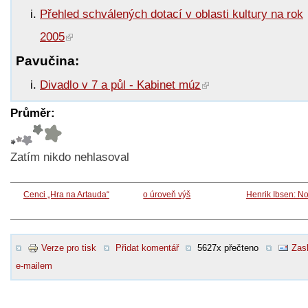
Přehled schválených dotací v oblasti kultury na rok
2005
Pavučina:
Divadlo v 7 a půl - Kabinet múz
Průměr:
Zatím nikdo nehlasoval
Cenci „Hra na Artauda“
o úroveň výš
Henrik Ibsen: N
Verze pro tisk
Přidat komentář
5627x přečteno
Zasl
e-mailem