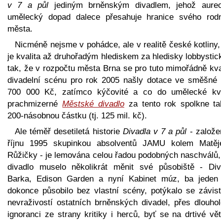
v 7 a půl
jediným brněnským divadlem, jehož aureo
umělecký dopad dalece přesahuje hranice svého rod
města.
Nicméně nejsme v pohádce, ale v realitě české kotliny
je kvalita až druhořadým hlediskem za hledisky lobbysti
tak, že v rozpočtu města Brna se pro tuto mimořádně kva
divadelní scénu pro rok 2005 našly dotace ve směšné 
700 000 Kč, zatímco kýčovité a co do umělecké kva
prachmizerné
Městské divadlo
za tento rok spolkne ta
200-násobnou částku (tj. 125 mil. kč).
Ale téměř desetiletá historie
Divadla v 7 a půl
- založe
říjnu 1995 skupinkou absolventů JAMU kolem Matěj
Růžičky - je lemována celou řadou podobných naschválů,
divadlo muselo několikrát měnit své působiště - Div
Barka, Edison Garden a nyní Kabinet múz, ba jeden
dokonce působilo bez vlastní scény, potýkalo se závist
nevraživostí ostatních brněnských divadel, přes dlouhol
ignoranci ze strany kritiky i herců, byť se na drtivé vě