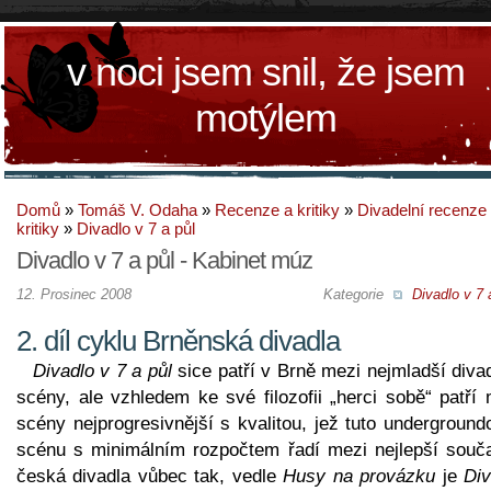
v noci jsem snil, že jsem
motýlem
Domů
»
Tomáš V. Odaha
»
Recenze a kritiky
»
Divadelní recenze
kritiky
»
Divadlo v 7 a půl
Divadlo v 7 a půl - Kabinet múz
12. Prosinec 2008
Kategorie
Divadlo v 7 
2. díl cyklu Brněnská divadla
Divadlo v 7 a půl
sice patří v Brně mezi nejmladší diva
scény, ale vzhledem ke své filozofii „herci sobě“ patří
scény nejprogresivnější s kvalitou, jež tuto undergroun
scénu s minimálním rozpočtem řadí mezi nejlepší souč
česká divadla vůbec tak, vedle
Husy na provázku
je
Div