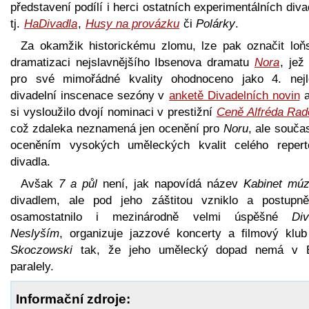
představení podílí i herci ostatních experimentálních diva
tj.
HaDivadla
,
Husy na provázku
či
Polárky
.
Za okamžik historickému zlomu, lze pak označit loň
dramatizaci nejslavnějšího Ibsenova dramatu
Nora
, jež
pro své mimořádné kvality ohodnoceno jako 4. nejl
divadelní inscenace sezóny v
anketě Divadelních novin
a
si vysloužilo dvojí nominaci v prestižní
Ceně Alfréda Rad
což zdaleka neznamená jen ocenění pro
Noru
, ale souča
oceněním vysokých uměleckých kvalit celého repert
divadla.
Avšak
7 a půl
není, jak napovídá název
Kabinet mú
divadlem, ale pod jeho záštitou vzniklo a postupn
osamostatnilo i mezinárodně velmi úspěšné
Div
Neslyším
, organizuje jazzové koncerty a filmový klu
Skoczowski
tak, že jeho umělecký dopad nemá v 
paralely.
Informační zdroje: