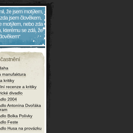
nil, že jsem motýlem,
 zda jsem člověkem,
 je motýlem, nebo zda
, kterému se zdá, že
 člověkem“
účastnění
daha
 manufaktura
 kritiky
lní recenze a kritiky
ické divadlo
adlo 2004
adlo Antonína Dvořáka
bram
dlo Bolka Polívky
adlo Feste
adlo Husa na provázku