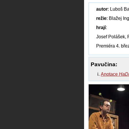
autor
: Luboš B
režie
: Blažej Ing
hrají
:
Josef Polášek, 
Premiéra 4. bř
Pavučina:
Anotace
HaDi