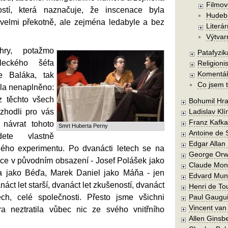
Filmov
stí, která naznačuje, že inscenace byla
Hudebn
velmi překotně, ale zejména ledabyle a bez
Literár
Výtvar
hry, potažmo
Patafyzika
leckého šéfa
Religionis
Komentá
e Baláka, tak
Co jsem t
ela nenaplněno:
 z těchto všech
Bohumil Hra
zhodli pro vás
Ladislav Kl
Franz Kafka
 návrat tohoto
Smrt Huberta Perny
Antoine de 
dete vlastně
Edgar Allan
ého experimentu. Po dvanácti letech se na
George Orw
nace v původním obsazení - Josef Polášek jako
Claude Mon
ka jako Béďa, Marek Daniel jako Máňa - jen
Edvard Mun
áct let starší, dvanáct let zkušeností, dvanáct
Henri de To
ech, celé společnosti. Přesto jsme všichni
Paul Gaugu
Vincent va
ra neztratila vůbec nic ze svého vnitřního
Allen Ginsb