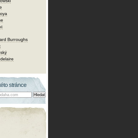
owski
e
Goya
se
ac
ard Burroughs
k
rský
delaire
této stránce