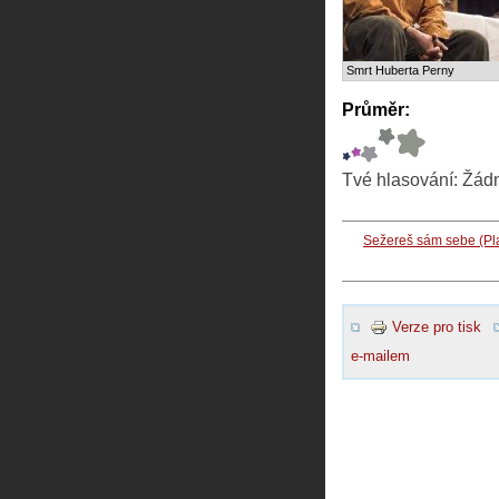
Smrt Huberta Perny
Průměr:
Tvé hlasování:
Žád
Sežereš sám sebe (Pl
Verze pro tisk
e-mailem