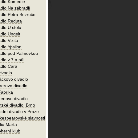
adlo Komedie
adlo Na zábradlí
adlo Petra Bezruče
adlo Reduta
dlo U stolu
adlo Ungelt
dlo Vizita
dlo Ypsilon
adlo pod Palmovkou
dlo v 7 a půl
adlo Čára
ivadlo
áčkovo divadlo
perovo divadlo
Fabrika
enovo divadlo
tské divadlo, Brno
odní divadlo v Praze
kespearovské slavnosti
dio Marta
oherní klub