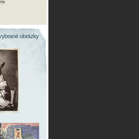
hív
vybrané obrázky