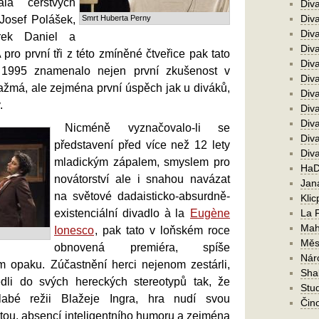
ala čerstvých
Div
Div
Josef Polášek,
Smrt Huberta Perny
Div
rek Daniel a
Div
ro první tři z této zmíněné čtveřice pak tato
Diva
 1995 znamenalo nejen první zkušenost v
Div
ažmá, ale zejména první úspěch jak u diváků,
Diva
.
Diva
Div
Nicméně vyznačovalo-li se
Diva
představení před více než 12 lety
Div
mladickým zápalem, smyslem pro
HaD
novátorství ale i snahou navázat
Jan
na světové dadaisticko-absurdně-
Klic
existenciální divadlo à la
Eugène
La 
Mah
Ionesco
, pak tato v loňském roce
Měs
obnovená premiéra, spíše
Nár
 opaku. Zúčastnění herci nejenom zestárli,
Sha
dli do svých hereckých stereotypů tak, že
Stu
labé režii Blažeje Ingra, hra nudí svou
Čin
ou, absencí inteligentního humoru a zejména