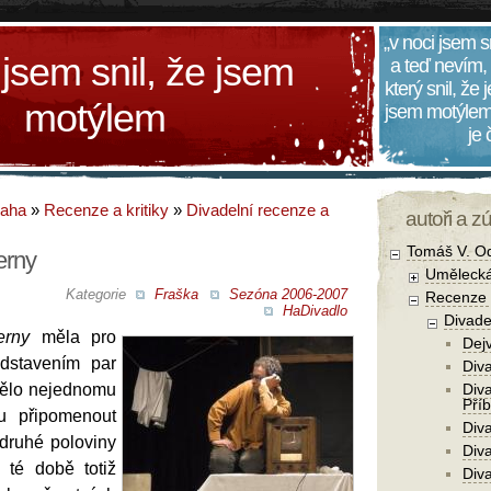
„v noci jsem s
 jsem snil, že jsem
a teď nevím,
který snil, že
motýlem
jsem motýlem
je
daha
»
Recenze a kritiky
»
Divadelní recenze a
autoři a z
Tomáš V. O
erny
Umělecká
Kategorie
Fraška
Sezóna 2006-2007
Recenze a
HaDivadlo
Divade
erny
měla pro
Dejv
dstavením par
Div
mělo nejednomu
Div
Pří
u připomenout
Diva
 druhé poloviny
Div
v té době totiž
Div