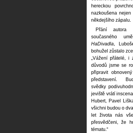
hereckou povrchno
nazkoušena nejen 
někdejšího zápalu.
Přání autora 
současného umě
HaDivadlа
, Luboš
bohužel zůstalo zc
„Vážení přátelé, i
důvodů jsme se ro
připravit obnovený
představení. Bu
svědky podivuhodn
jeviště vrátí insce
Hubert, Pavel Liš
všichni budou o dvan
let života nás vš
přesvědčeni, že h
tématu.“