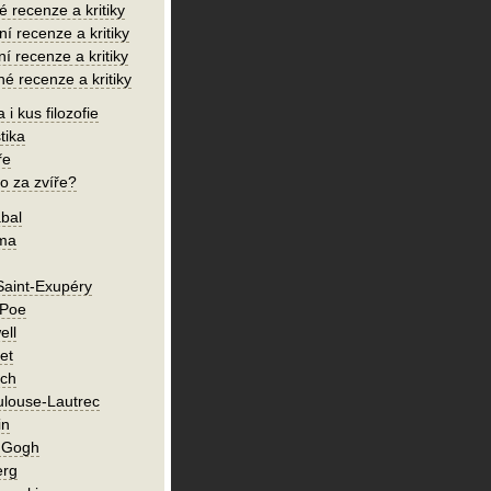
é recenze a kritiky
í recenze a kritiky
ní recenze a kritiky
né recenze a kritiky
 i kus filozofie
tika
ře
o za zvíře?
bal
íma
Saint-Exupéry
 Poe
ell
et
ch
ulouse-Lautrec
in
n Gogh
erg