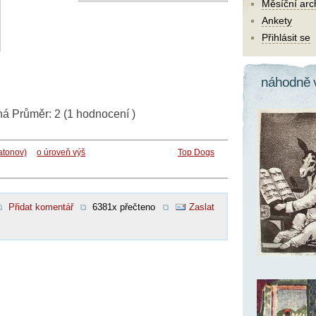
Měsíční arc
Ankety
Přihlásit se
náhodně 
ná
Průměr:
2
(
1
hodnocení )
atonov)
o úroveň výš
Top Dogs
Přidat komentář
6381x přečteno
Zaslat