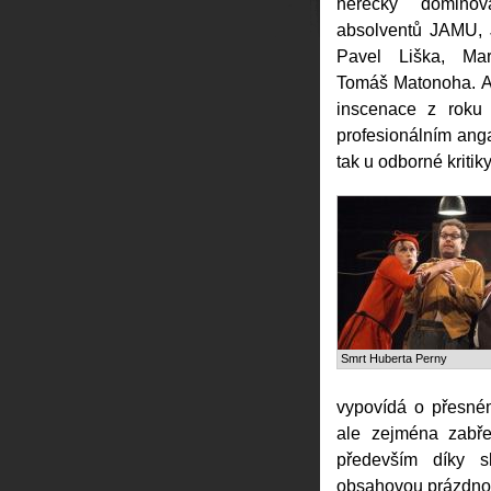
herecky dominov
absolventů JAMU, 
Pavel Liška, Ma
Tomáš Matonoha. A p
inscenace z roku
profesionálním ang
tak u odborné kritiky
Smrt Huberta Perny
vypovídá o přesném
ale zejména zabře
především díky s
obsahovou prázdnot