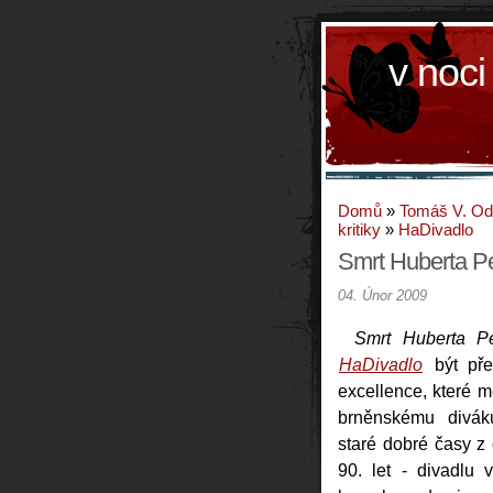
v noci
Domů
»
Tomáš V. O
kritiky
»
HaDivadlo
Smrt Huberta P
04. Únor 2009
Smrt Huberta P
HaDivadlo
být pře
excellence, které 
brněnskému divák
staré dobré časy z
90. let - divadlu 