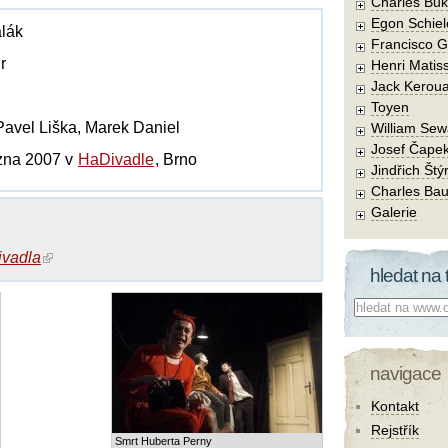
Charles Buk
Egon Schiel
alák
Francisco 
r
Henri Matis
Jack Kerou
Toyen
Pavel Liška, Marek Daniel
William Sew
Josef Čape
ezna 2007 v
HaDivadle
, Brno
Jindřich Štý
Charles Bau
Galerie
vadla
hledat na 
Co hledat:
navigace
Kontakt
Rejstřík
Smrt Huberta Perny