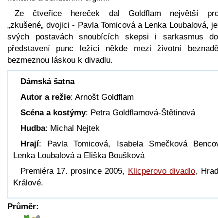
Ze čtveřice hereček dal Goldflam největší pro
„zkušené„ dvojici - Pavla Tomicová a Lenka Loubalová, j
svých postavách snoubících skepsi i sarkasmus do
představení punc ležící někde mezi životní beznadě
bezmeznou láskou k divadlu.
Dámská šatna
Autor a režie
: Arnošt Goldflam
Scéna a kostýmy
: Petra Goldflamová-Štětinová
Hudba
: Michal Nejtek
Hrají
: Pavla Tomicová, Isabela Smečková Benco
Lenka Loubalová a Eliška Boušková
Premiéra 17. prosince 2005,
Klicperovo divadlo
, Hra
Králové.
Průměr: