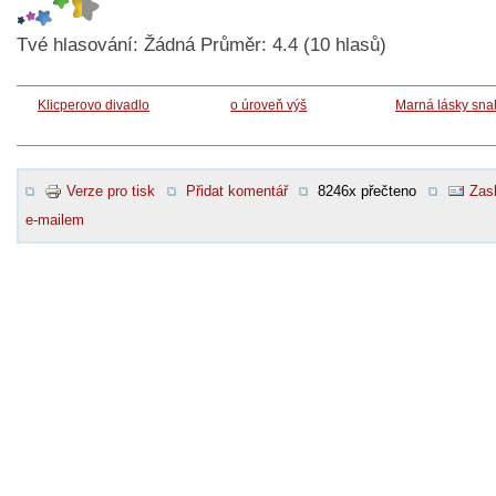
Tvé hlasování:
Žádná
Průměr:
4.4
(
10
hlasů)
Klicperovo divadlo
o úroveň výš
Marná lásky sna
Verze pro tisk
Přidat komentář
8246x přečteno
Zasl
e-mailem