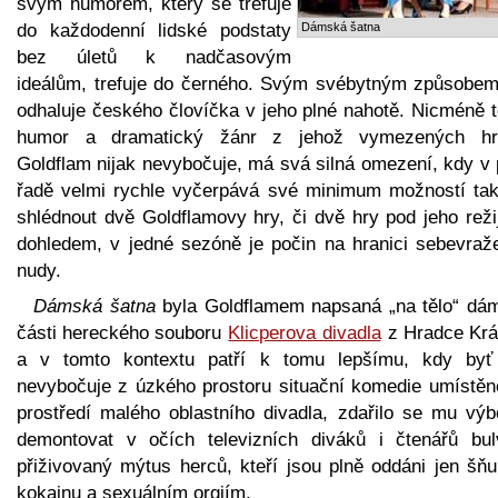
svým humorem, který se trefuje
do každodenní lidské podstaty
Dámská šatna
bez úletů k nadčasovým
ideálům, trefuje do černého. Svým svébytným způsobem
odhaluje českého človíčka v jeho plné nahotě. Nicméně t
humor a dramatický žánr z jehož vymezených hr
Goldflam nijak nevybočuje, má svá silná omezení, kdy v 
řadě velmi rychle vyčerpává své minimum možností tak
shlédnout dvě Goldflamovy hry, či dvě hry pod jeho reži
dohledem, v jedné sezóně je počin na hranici sebevraž
nudy.
Dámská šatna
byla Goldflamem napsaná „na tělo“ dá
části hereckého souboru
Klicperova divadla
z Hradce Krá
a v tomto kontextu patří k tomu lepšímu, kdy byť
nevybočuje z úzkého prostoru situační komedie umístěn
prostředí malého oblastního divadla, zdařilo se mu výb
demontovat v očích televizních diváků i čtenářů bul
přiživovaný mýtus herců, kteří jsou plně oddáni jen šňu
kokainu a sexuálním orgiím.