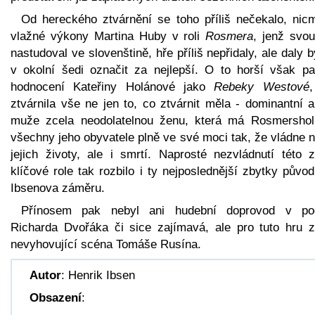
Od hereckého ztvárnění se toho příliš nečekalo, nic
vlažné výkony Martina Huby v roli
Rosmera
, jenž svou
nastudoval ve slovenštině, hře příliš nepřidaly, ale daly 
v okolní šedi označit za nejlepší. O to horší však pa
hodnocení Kateřiny Holánové jako
Rebeky Westové
,
ztvárnila vše ne jen to, co ztvárnit měla - dominantní 
muže zcela neodolatelnou ženu, která má Rosmersho
všechny jeho obyvatele plně ve své moci tak, že vládne 
jejich životy, ale i smrtí. Naprosté nezvládnutí této z
klíčové role tak rozbilo i ty nejposlednější zbytky půvo
Ibsenova záměru.
Přínosem pak nebyl ani hudební doprovod v po
Richarda Dvořáka či sice zajímavá, ale pro tuto hru z
nevyhovující scéna Tomáše Rusína.
Autor
: Henrik Ibsen
Obsazení
: