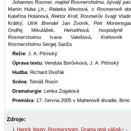
Johannes Rosmer, majitel Rosmersholmu, bývalý pas
Martin Huba j.h.,
Rebeka Westová, v Rosmerově d
Kateřina Holánová,
Rektor Kroll, Rosmerův švagr
Vladi
Krátký,
Ulrik Brendel
Jan Zvoník,
Petr Mortensga
Ondřej Mikulášek,
Helsethová, hospodyně 
Rosmersholmu
Ivana Valešová,
Knihovník 
Rosmersholmu
Sergej Sanža
Režie
: J. A. Pitínský
Úprava textu
: Vendula Borůvková, J. A. Pitínský
Hudba
: Richard Dvořák
Scéna
: Tomáš Rusín
Dramaturgie
: Lenka Zogatová
Premiéra
: 17. června 2005 v Mahenově divadle, Brno
Zdroje:
Henrik Ibsen:
Rosmersholm
, Drama plné vášně
-