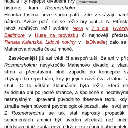
nuda a i ty nejlepší divadelní hry
Rosmersholm
historie, kam
Rosmersholm
Henrika Ibsena beze sporu patří, zde získávají patet
nádech. Avšak poté, co se režie hry ujal J. A. Pitínsk
jehož zdařilých režií uvádím:
Nora
v
7 a půl
,
Hvězd
Baltimore
v
Huse na provázku
či nejnověji předsta
Renata Kalenská, Lidové noviny
v
HaDivadle
) dalo se 
Mahenova divadla čekat mnohé.
Zasvěcenější již asi vědí či alespoň tuší, že ani v př
Rosmersholmu
nevykročilo Mahenovo divadlo z vlast
stínu a představení plně zapadlo do koncepce s
zbývajícího repertoáru, kdy je jejich návštěva ztrátou č
chuti. O to větším zklamáním byla režie, která ne
zvládnuta ani po jedné stránce, a společně s necitlivým
nesmyslnými úpravami původního Ibsenova textu, kdy
ztratila nejen původní psychologické pozadí, ale i svůj s
Z
Rosmersholmu
se tak stal naprostý propadák
sebemenších ambicí být uveden vícekrát než oně
představení již zaplacených držiteli sezónních abonentek.