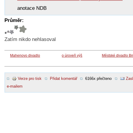
anotace NDB
Průměr:
Zatím nikdo nehlasoval
Mahenovo divadlo
o úroveň výš
Městské divadlo B
Verze pro tisk
Přidat komentář
6166x přečteno
Zasl
e-mailem