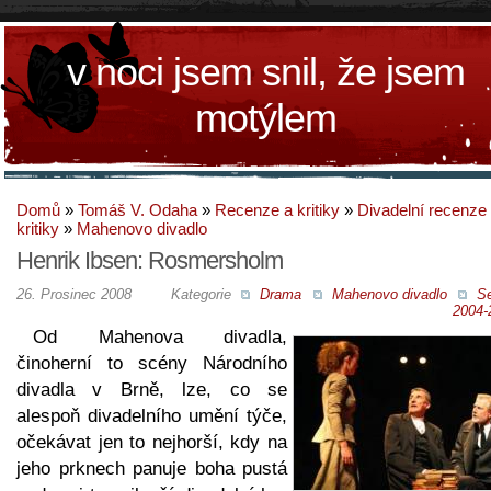
v noci jsem snil, že jsem
motýlem
Domů
»
Tomáš V. Odaha
»
Recenze a kritiky
»
Divadelní recenze
kritiky
»
Mahenovo divadlo
Henrik Ibsen: Rosmersholm
26. Prosinec 2008
Kategorie
Drama
Mahenovo divadlo
S
2004-
Od Mahenova divadla,
činoherní to scény Národního
divadla v Brně, lze, co se
alespoň divadelního umění týče,
očekávat jen to nejhorší, kdy na
jeho prknech panuje boha pustá