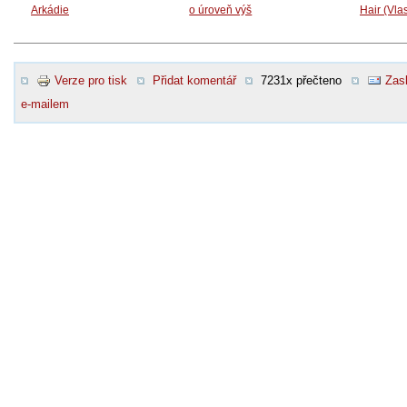
Arkádie
o úroveň výš
Hair (Vla
Verze pro tisk
Přidat komentář
7231x přečteno
Zasl
e-mailem