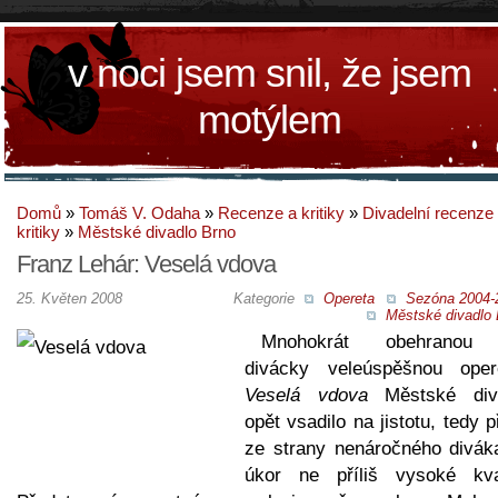
v noci jsem snil, že jsem
motýlem
Domů
»
Tomáš V. Odaha
»
Recenze a kritiky
»
Divadelní recenze
kritiky
»
Městské divadlo Brno
Franz Lehár: Veselá vdova
25. Květen 2008
Kategorie
Opereta
Sezóna 2004-
Městské divadlo 
Mnohokrát obehranou 
divácky veleúspěšnou oper
Veselá vdova
Městské div
opět vsadilo na jistotu, tedy př
ze strany nenáročného divák
úkor ne příliš vysoké kval