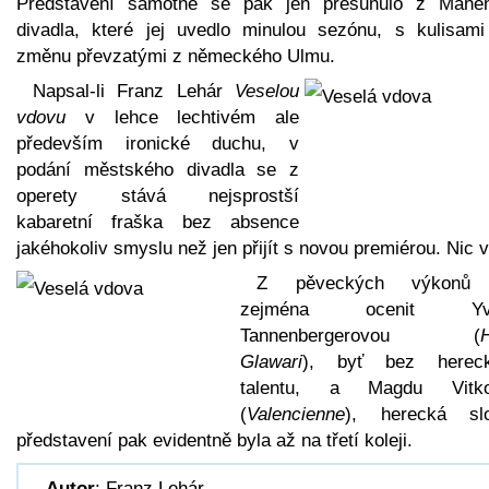
Představení samotné se pak jen přesunulo z Mahe
divadla, které jej uvedlo minulou sezónu, s kulisami
změnu převzatými z německého Ulmu.
Napsal-li Franz Lehár
Veselou
vdovu
v lehce lechtivém ale
především ironické duchu, v
podání městského divadla se z
operety stává nejsprostší
kabaretní fraška bez absence
jakéhokoliv smyslu než jen přijít s novou premiérou. Nic v
Z pěveckých výkonů 
zejména ocenit Yve
Tannenbergerovou (
Glawari
), byť bez herec
talentu, a Magdu Vitko
(
Valencienne
), herecká sl
představení pak evidentně byla až na třetí koleji.
Autor
: Franz Lehár