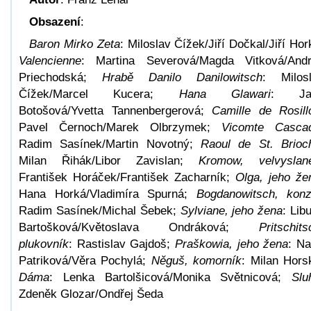
Obsazení
:
Baron Mirko Zeta
: Miloslav Čížek/Jiří Dočkal/Jiří Hor
Valencienne
: Martina Severová/Magda Vitková/And
Priechodská;
Hrabě Danilo Danilowitsch
: Milos
Čížek/Marcel Kucera;
Hana Glawari
: Ja
Botošová/Yvetta Tannenbergerová;
Camille de Rosill
Pavel Černoch/Marek Olbrzymek;
Vicomte Casca
Radim Sasínek/Martin Novotný;
Raoul de St. Brioc
Milan Řihák/Libor Zavislan;
Kromow, velvyslan
František Horáček/František Zacharník;
Olga, jeho že
Hana Horká/Vladimíra Spurná;
Bogdanowitsch, konz
Radim Sasínek/Michal Šebek;
Sylviane, jeho žena
: Lib
Bartošková/Květoslava Ondráková;
Pritschits
plukovník
: Rastislav Gajdoš;
Praškowia, jeho žena
: N
Patriková/Věra Pochylá;
Něguš, komorník
: Milan Hors
Dáma
: Lenka Bartolšicová/Monika Světnicová;
Slu
Zdeněk Glozar/Ondřej Šeda