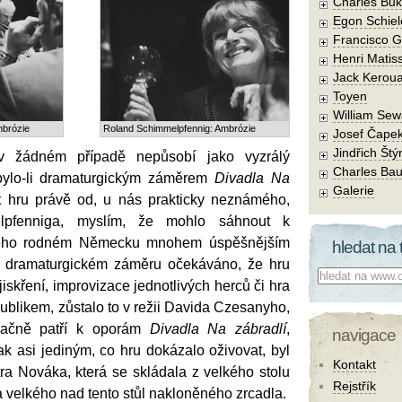
Charles Buk
Egon Schiel
Francisco 
Henri Matis
Jack Kerou
Toyen
William Sew
mbrózie
Roland Schimmelpfennig: Ambrózie
Josef Čape
Jindřich Štý
 žádném případě nepůsobí jako vyzrálý
Charles Bau
 bylo-li dramaturgickým záměrem
Divadla Na
Galerie
 hru právě od, u nás prakticky neznámého,
lpfenniga, myslím, že mohlo sáhnout k
 jeho rodném Německu mnohem úspěšnějším
hledat na 
 v dramaturgickém záměru očekáváno, že hru
Co hledat:
jiskření, improvizace jednotlivých herců či hra
publikem, zůstalo to v režii Davida Czesanyho,
značně patří k oporám
Divadla Na zábradlí
,
navigace
k asi jediným, co hru dokázalo oživovat, byl
Kontakt
ra Nováka, která se skládala z velkého stolu
Rejstřík
 a velkého nad tento stůl nakloněného zrcadla.