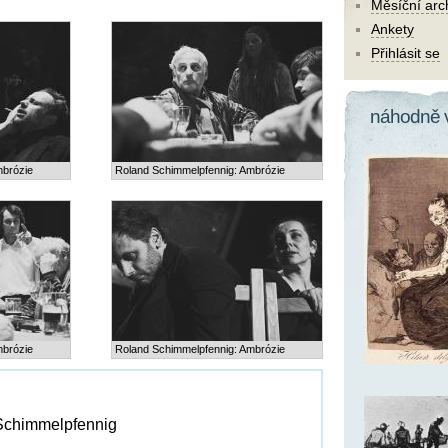
Měsíční arc
Ankety
Přihlásit se
náhodně 
mbrózie
Roland Schimmelpfennig: Ambrózie
mbrózie
Roland Schimmelpfennig: Ambrózie
Schimmelpfennig