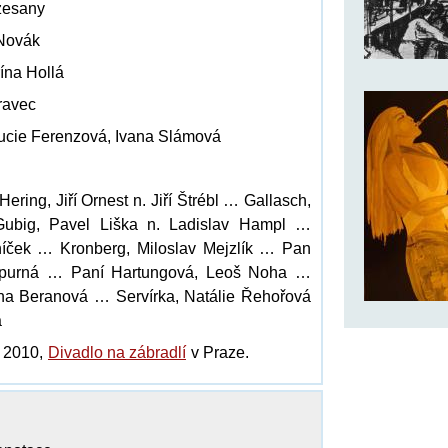
zesany
 Novák
rína Hollá
ravec
Lucie Ferenzová, Ivana Slámová
ring, Jiří Ornest n. Jiří Štrébl … Gallasch,
ubig, Pavel Liška n. Ladislav Hampl …
tníček … Kronberg, Miloslav Mejzlík … Pan
Spurná … Paní Hartungová, Leoš Noha …
ina Beranová … Servírka, Natálie Řehořová
á
e 2010,
Divadlo na zábradlí
v Praze.