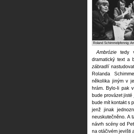
Roland Schimmelpfennig: A
Ambrózie
tedy v
dramatický text a
zábradlí
nastudovat
Rolanda Schimme
několika jiným v
hrám. Bylo-li pak
bude provázet jisté 
bude mít kontakt s 
jenž jinak jedno
neuskutečněno. A ta
návrh scény od Pet
na otáčivém jevišti