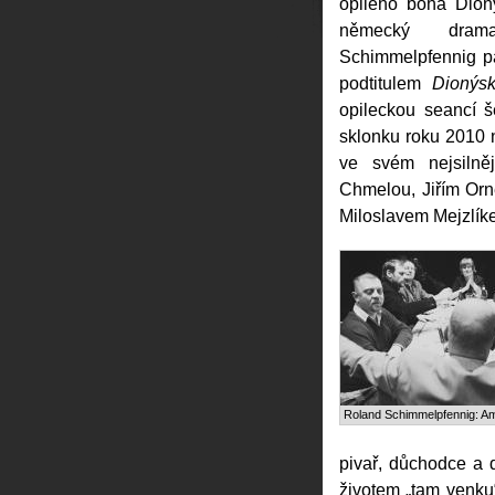
opilého boha Dion
německý drama
Schimmelpfennig 
podtitulem
Dionýsk
opileckou seancí 
sklonku roku 2010
ve svém nejsilně
Chmelou, Jiřím Orn
Miloslavem Mejzlík
Roland Schimmelpfennig: A
pivař, důchodce a d
životem „tam venku