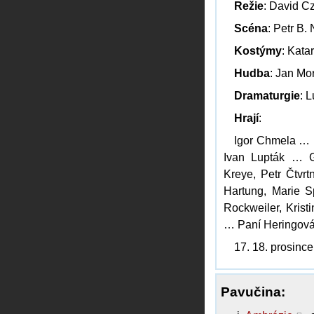
Režie
: David C
Scéna
: Petr B.
Kostýmy
: Kata
Hudba
: Jan Mo
Dramaturgie
: 
Hrají
:
Igor Chmela … He
Ivan Lupták … G
Kreye, Petr Čtvr
Hartung, Marie 
Rockweiler, Krist
… Paní Heringov
17. 18. prosinc
Pavučina: