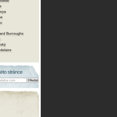
owski
e
Goya
se
ac
ard Burroughs
k
rský
delaire
této stránce