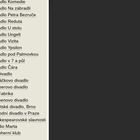
adlo Komedie
adlo Na zábradlí
adlo Petra Bezruče
adlo Reduta
dlo U stolu
adlo Ungelt
dlo Vizita
dlo Ypsilon
adlo pod Palmovkou
dlo v 7 a půl
adlo Čára
ivadlo
áčkovo divadlo
perovo divadlo
Fabrika
enovo divadlo
tské divadlo, Brno
odní divadlo v Praze
kespearovské slavnosti
dio Marta
oherní klub