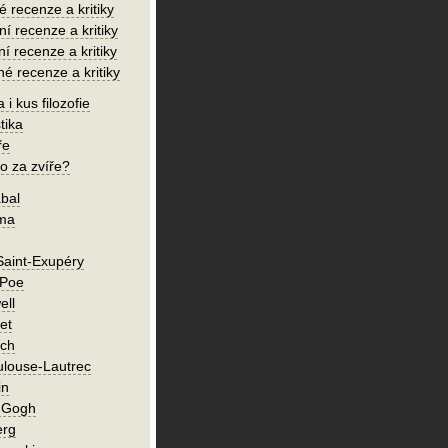
é recenze a kritiky
í recenze a kritiky
ní recenze a kritiky
né recenze a kritiky
 i kus filozofie
tika
ře
o za zvíře?
bal
íma
Saint-Exupéry
 Poe
ell
et
ch
ulouse-Lautrec
in
n Gogh
erg