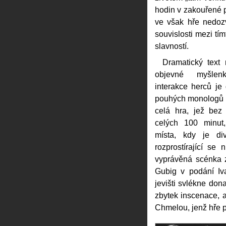
hodin v zakouřené pu
ve však hře nedoz
souvislosti mezi t
slavností.
Dramatický text
objevné myšlen
interakce herců je
pouhých monologů m
celá hra, jež bez 
celých 100 minu
místa, kdy je di
rozprostírající se 
vyprávěná scénka z
Gubig v podání Iv
jevišti svlékne dona
zbytek inscenace, 
Chmelou, jenž hře p