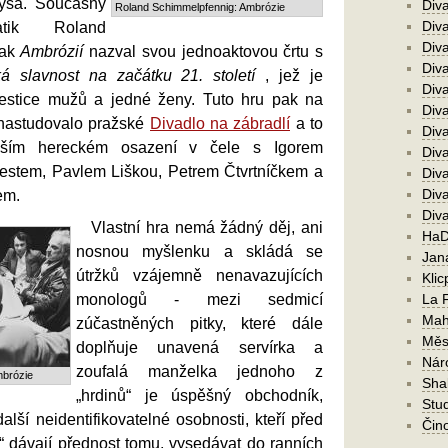
ýsa. Současný
Div
Roland Schimmelpfennig: Ambrózie
Div
tik Roland
Div
pak
Ambrózií
nazval svou jednoaktovou črtu s
Div
á slavnost na začátku 21. století
, jež je
Diva
šestice mužů a jedné ženy. Tuto hru pak na
Div
 nastudovalo pražské
Divadlo na zábradlí
a to
Diva
jším hereckém osazení v čele s Igorem
Diva
estem, Pavlem Liškou, Petrem Čtvrtníčkem a
Div
Diva
em.
Div
Vlastní hra nemá žádný děj, ani
HaD
nosnou myšlenku a skládá se
Jan
útržků vzájemně nenavazujících
Klic
monologů - mezi sedmicí
La 
Mah
zúčastněných pitky, které dále
Měs
doplňuje unavená servírka a
Nár
zoufalá manželka jednoho z
mbrózie
Sha
„hrdinů“ je úspěšný obchodník,
Stu
alší neidentifikovatelné osobnosti, kteří před
Čin
“ dávají přednost tomu, vysedávat do ranních