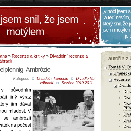
„v noci jsem s
 jsem snil, že jsem
a teď nevím,
který snil, že
motýlem
jsem motýlem
je
daha
»
Recenze a kritiky
»
Divadelní recenze a
autoři a z
ábradlí
Tomáš V. O
lpfennig: Ambrózie
Umělecká
Kategorie
Divadelní komedie
Divadlo Na
Recenze a
zábradlí
Sezóna 2010-2011
Divade
 v původním
Dejv
ájí jiný výraz
Div
terý jim dával
Div
Pří
nou mladost. V
Diva
í se ambrózií
Div
vátek na počest
Div