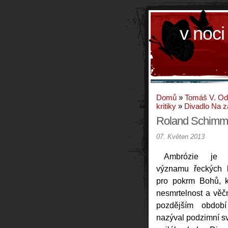
v noci
Domů
»
Tomáš V. O
kritiky
»
Divadlo Na z
Roland Schimme
07. Květen 2013
Ambrózie je
významu řeckých b
pro pokrm Bohů, k
nesmrtelnost a věč
pozdějším obdob
nazýval podzimní s