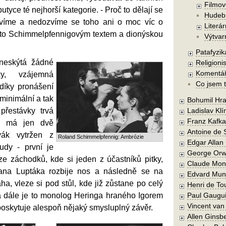
Filmov
tyce té nejhorší kategorie. - Proč to dělají se
Hudebn
víme a nedozvíme se toho ani o moc víc o
Literár
ímto Schimmelpfennigovým textem a dionýskou
Výtvar
Patafyzika
 neskýtá žádné
Religionis
Komentá
ky, vzájemná
Co jsem t
 díky pronášení
inimální a tak
Bohumil Hra
přestávky trvá
Ladislav Kl
Franz Kafka
t, má jen dvě
Antoine de 
vák vytržen z
Roland Schimmelpfennig: Ambrózie
Edgar Allan
nudy - první je
George Orw
e záchodků, kde si jeden z účastníků pitky,
Claude Mon
ana Luptáka rozbije nos a následně se na
Edvard Mun
ha, vleze si pod stůl, kde již zůstane po celý
Henri de To
a dále je to monolog Heringa hraného Igorem
Paul Gaugu
Vincent va
oskytuje alespoň nějaký smysluplný závěr.
Allen Ginsb