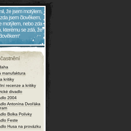
nil, že jsem motýlem,
 zda jsem člověkem,
 je motýlem, nebo zda
, kterému se zdá, že
 člověkem“
účastnění
daha
 manufaktura
 kritiky
lní recenze a kritiky
ické divadlo
adlo 2004
adlo Antonína Dvořáka
bram
dlo Bolka Polívky
adlo Feste
adlo Husa na provázku