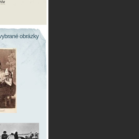
hív
vybrané obrázky