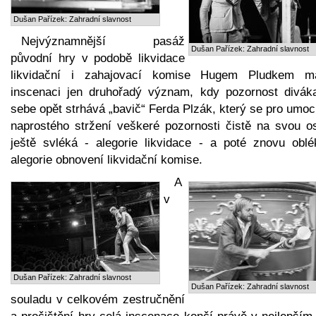
Dušan Pařízek: Zahradní slavnost
Nejvýznamnější pasáž
Dušan Pařízek: Zahradní slavnost
původní hry v podobě likvidace
likvidační i zahajovací komise Hugem Pludkem 
inscenaci jen druhořadý význam, kdy pozornost divák
sebe opět strhává „bavič“ Ferda Plzák, který se pro umo
naprostého stržení veškeré pozornosti čistě na svou o
ještě svléká - alegorie likvidace - a poté znovu oblé
alegorie obnovení likvidační komise.
A
v
Dušan Pařízek: Zahradní slavnost
Dušan Pařízek: Zahradní slavnost
souladu v celkovém zestručnění