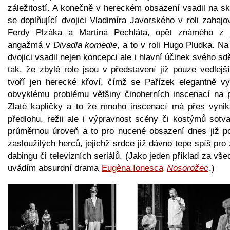
záležitostí. A konečně v hereckém obsazení vsadil na sk
se doplňující dvojici Vladimíra Javorského v roli zahaj
Ferdy Plzáka a Martina Pechláta, opět známého z 
angažmá v
Divadla komedie
, a to v roli Hugo Pludka. Na
dvojici vsadil nejen koncepci ale i hlavní účinek svého sd
tak, že zbylé role jsou v představení již pouze vedlejš
tvoří jen herecké křoví, čímž se Pařízek elegantně vy
obvyklému problému většiny činoherních inscenací na 
Zlaté kapličky a to že mnoho inscenací má přes vynika
předlohu, režii ale i výpravnost scény či kostýmů sotva
průměrnou úroveň a to pro nucené obsazení dnes již p
zasloužilých herců, jejichž srdce již dávno tepe spíš pro
dabingu či televizních seriálů. (Jako jeden příklad za vš
uvádím absurdní drama
Eugèna Ionesca
Nosorožec
.)