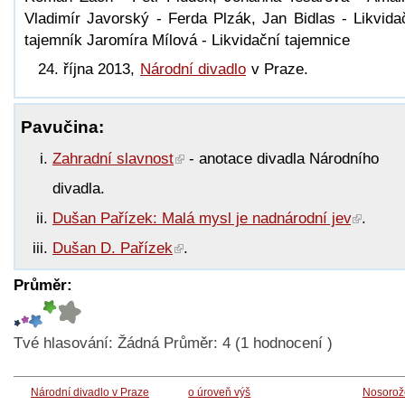
Vladimír Javorský - Ferda Plzák, Jan Bidlas - Likvida
tajemník Jaromíra Mílová - Likvidační tajemnice
24. října 2013,
Národní divadlo
v Praze.
Pavučina:
Zahradní slavnost
- anotace divadla Národního
divadla.
Dušan Pařízek: Malá mysl je nadnárodní jev
.
Dušan D. Pařízek
.
Průměr:
Tvé hlasování:
Žádná
Průměr:
4
(
1
hodnocení )
Národní divadlo v Praze
o úroveň výš
Nosorož