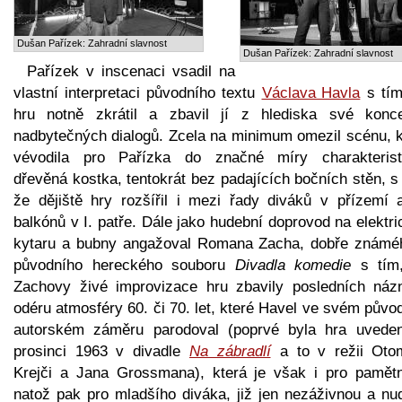
Dušan Pařízek: Zahradní slavnost
Dušan Pařízek: Zahradní slavnost
Pařízek v inscenaci vsadil na
vlastní interpretaci původního textu
Václava Havla
s tím
hru notně zkrátil a zbavil jí z hlediska své konc
nadbytečných dialogů. Zcela na minimum omezil scénu, k
vévodila pro Pařízka do značné míry charakterist
dřevěná kostka, tentokrát bez padajících bočních stěn, s
že dějiště hry rozšířil i mezi řady diváků v přízemí 
balkónů v I. patře. Dále jako hudební doprovod na elektr
kytaru a bubny angažoval Romana Zacha, dobře známé
původního hereckého souboru
Divadla komedie
s tím
Zachovy živé improvizace hru zbavily posledních náz
odéru atmosféry 60. či 70. let, které Havel ve svém pův
autorském záměru parodoval (poprvé byla hra uvede
prosinci 1963 v divadle
Na zábradlí
a to v režii Oto
Krejči a Jana Grossmana), která je však i pro pamětn
natož pak pro mladšího diváka, již jen nezáživnou a nu