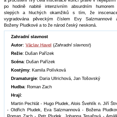
a pročištění hry celá inscenace končí právě v nejlepším
po hodině nabité intenzivním absurdním humorem
slepých a hluchých okamžiků s tím, že inscenac
vygradována pěveckým číslem Evy Salzmannové a
Boženy Pludkové a to že národ český neskoná.
Zahradní slavnost
Autor
:
Václav Havel
(
Zahradní slavnost
)
Režie
: Dušan Pařízek
Scéna
: Dušan Pařízek
Kostýmy
: Kamila Polívková
Dramaturgie
: Daria Ullrichová, Jan Tošovský
Hudba
: Roman Zach
Hrají
:
Martin Pechlát - Hugo Pludek, Alois Švehlík n. Jiří Štr
- Oldřich Pludek, Eva Salzmannová - Božena Pludko
Roman Zach - Petr Pludek, Johanna Tesařová - Amál