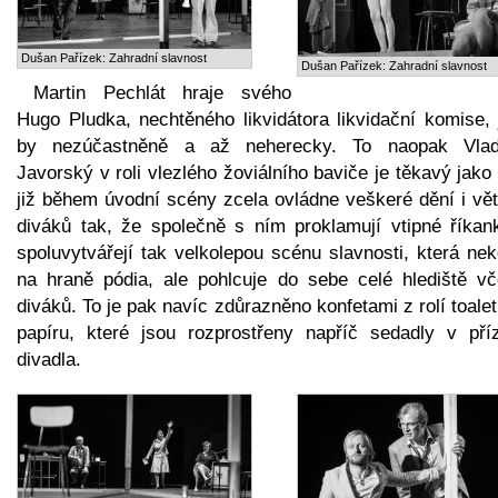
Dušan Pařízek: Zahradní slavnost
Dušan Pařízek: Zahradní slavnost
Martin Pechlát hraje svého
Hugo Pludka, nechtěného likvidátora likvidační komise, 
by nezúčastněně a až neherecky. To naopak Vlad
Javorský v roli vlezlého žoviálního baviče je těkavý jako 
již během úvodní scény zcela ovládne veškeré dění i vět
diváků tak, že společně s ním proklamují vtipné říkan
spoluvytvářejí tak velkolepou scénu slavnosti, která ne
na hraně pódia, ale pohlcuje do sebe celé hlediště vč
diváků. To je pak navíc zdůrazněno konfetami z rolí toale
papíru, které jsou rozprostřeny napříč sedadly v pří
divadla.