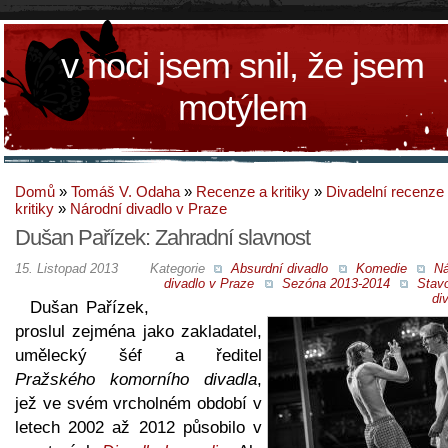
v noci jsem snil, že jsem
motýlem
Domů
»
Tomáš V. Odaha
»
Recenze a kritiky
»
Divadelní recenze
kritiky
»
Národní divadlo v Praze
Dušan Pařízek: Zahradní slavnost
15. Listopad 2013
Kategorie
Absurdní divadlo
Komedie
Ná
divadlo v Praze
Sezóna 2013-2014
Stav
di
Dušan Pařízek,
proslul zejména jako zakladatel,
umělecký šéf a ředitel
Pražského komorního divadla
,
jež ve svém vrcholném období v
letech 2002 až 2012 působilo v