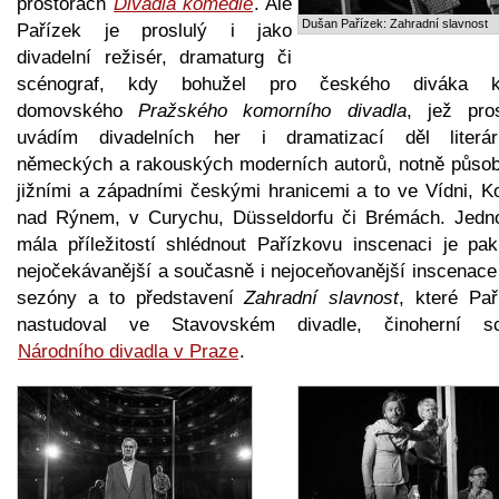
prostorách
Divadla komedie
. Ale
Dušan Pařízek: Zahradní slavnost
Pařízek je proslulý i jako
divadelní režisér, dramaturg či
scénograf, kdy bohužel pro českého diváka 
domovského
Pražského komorního divadla
, jež pros
uvádím divadelních her i dramatizací děl literár
německých a rakouských moderních autorů, notně působ
jižními a západními českými hranicemi a to ve Vídni, Ko
nad Rýnem, v Curychu, Düsseldorfu či Brémách. Jedn
mála příležitostí shlédnout Pařízkovu inscenaci je pak
nejočekávanější a současně i nejoceňovanější inscenace 
sezóny a to představení
Zahradní slavnost
, které Pař
nastudoval ve Stavovském divadle, činoherní s
Národního divadla v Praze
.