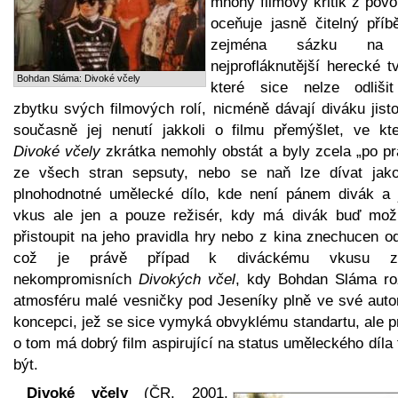
mnohý filmový kritik z povo
oceňuje jasně čitelný příb
zejména sázku na
nejprofláknutější herecké t
Bohdan Sláma: Divoké včely
které sice nelze odliši
zbytku svých filmových rolí, nicméně dávají diváku jist
současně jej nenutí jakkoli o filmu přemýšlet, ve kt
Divoké včely
zkrátka nemohly obstát a byly zcela „po pr
ze všech stran sepsuty, nebo se naň lze dívat jak
plnohodnotné umělecké dílo, kde není pánem divák a 
vkus ale jen a pouze režisér, kdy má divák buď mož
přistoupit na jeho pravidla hry nebo z kina znechucen od
což je právě případ k diváckému vkusu zc
nekompromisních
Divokých včel
, kdy Bohdan Sláma roz
atmosféru malé vesničky pod Jeseníky plně ve své auto
koncepci, jež se sice vymyká obvyklému standartu, ale p
o tom má dobrý film aspirující na status uměleckého díla
být.
Divoké včely
(ČR, 2001,