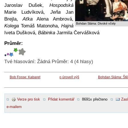
Jaroslav Dušek,
Hospodská
Marie Ludvíková,
Jeňa
Jan
Brejla,
Aťka
Alena Ambrová,
Bohdan Sláma: Divoké včely
Kolega
Tomáš Matonoha,
Hajná
Iveta Dušková,
Bábinka
Jarmila Červášková
Průměr:
Tvé hlasování:
Žádná
Průměr:
4
(
4
hlasy)
Bob Fosse: Kabaret
o úroveň výš
Bohdan Sláma: Ště
Verze pro tisk
Přidat komentář
8691x přečteno
Zasl
e-mailem