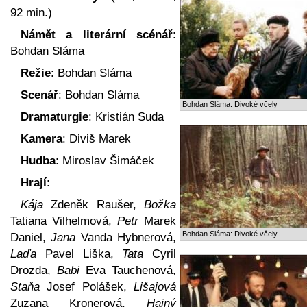
92 min.)
Námět a literární scénář
:
Bohdan Sláma
Režie
: Bohdan Sláma
Scenář
: Bohdan Sláma
Bohdan Sláma: Divoké včely
Dramaturgie
: Kristián Suda
Kamera
: Diviš Marek
Hudba
: Miroslav Šimáček
Hrají
:
Kája
Zdeněk Raušer,
Božka
Tatiana Vilhelmová,
Petr
Marek
Bohdan Sláma: Divoké včely
Daniel,
Jana
Vanda Hybnerová,
Laďa
Pavel Liška,
Tata
Cyril
Drozda,
Babi
Eva Tauchenová,
Staňa
Josef Polášek,
Lišajová
Zuzana Kronerová,
Hajný