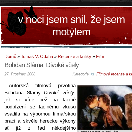
v noci jsem snil, že jsem
motýlem
Domů
»
Tomáš V. Odaha
»
Recenze a kritiky
»
Film
Bohdan Sláma: Divoké včely
27. Prosinec 2008
Kategorie
Filmové recenze a kr
Autorská filmová prvotina
Bohdana Slámy
Divoké včely
,
jež si více než na laciné
podbízení se lacinému vkusu
vsadila na výbornou filmařskou
práci a skvělé herecké výkony
ať již z řad někdejšího
Bohdan Sláma: Divoké včely