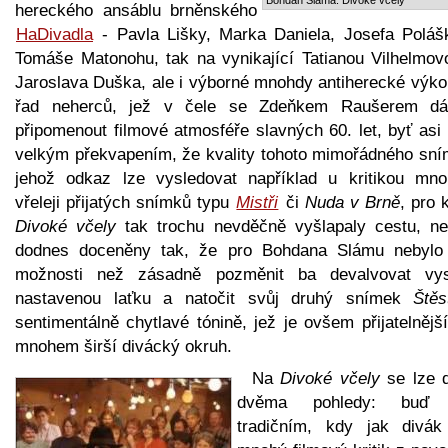
hereckého ansáblu brněnského
HaDivadla
- Pavla Lišky, Marka Daniela, Josefa Poláš
Tomáše Matonohu, tak na vynikající Tatianou Vilhelmov
Jaroslava Duška, ale i výborné mnohdy antiherecké výko
řad neherců, jež v čele se Zdeňkem Raušerem dá
připomenout filmové atmosféře slavných 60. let, byť asi
velkým překvapením, že kvality tohoto mimořádného sní
jehož odkaz lze vysledovat například u kritikou mn
vřeleji přijatých snímků typu
Mistři
či
Nuda v Brně
, pro 
Divoké včely
tak trochu nevděčně vyšlapaly cestu, ne
dodnes doceněny tak, že pro Bohdana Slámu nebylo 
možnosti než zásadně pozměnit ba devalvovat vy
nastavenou laťku a natočit svůj druhý snímek
Štěs
sentimentálně chytlavé tónině, jež je ovšem přijatelnějš
mnohem širší divácký okruh.
Na
Divoké včely
se lze d
dvěma pohledy: buď 
tradičním, kdy jak divák