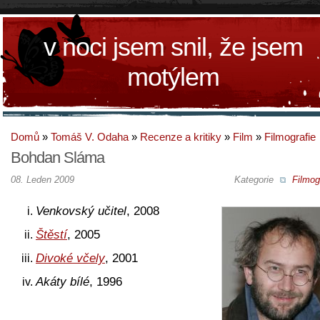
v noci jsem snil, že jsem
motýlem
Domů
»
Tomáš V. Odaha
»
Recenze a kritiky
»
Film
»
Filmografie
Bohdan Sláma
08. Leden 2009
Kategorie
Filmog
Venkovský učitel
, 2008
Štěstí
, 2005
Divoké včely
, 2001
Akáty bílé
, 1996