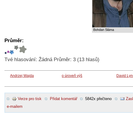
Bohdan Sláma
Průměr:
Tvé hlasování:
Žádná
Průměr:
3
(
13
hlasů)
Andrzej Wajda
o úroveň výš
David Lyn
Verze pro tisk
Přidat komentář
5842x přečteno
Zasl
e-mailem