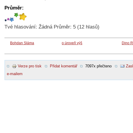
Průměr:
Tvé hlasování:
Žádná
Průměr:
5
(
12
hlasů)
Bohdan Sláma
o úroveň výš
Dino R
Verze pro tisk
Přidat komentář
7097x přečteno
Zasl
e-mailem