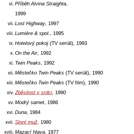
Příběh Alvina Straighta
,
1999
Lost Highway
, 1997
Lumière & spol.
, 1995
Hotelový pokoj
(TV seriál), 1993
On the Air
, 1992
Twin Peaks
, 1992
Městečko Twin Peaks
(TV seriál), 1990
Městečko Twin Peaks
(TV film), 1990
Zběsilost v srdci
, 1990
Modrý samet
, 1986
Duna
, 1984
Sloní muž
, 1980
Mazací hlava
, 1977