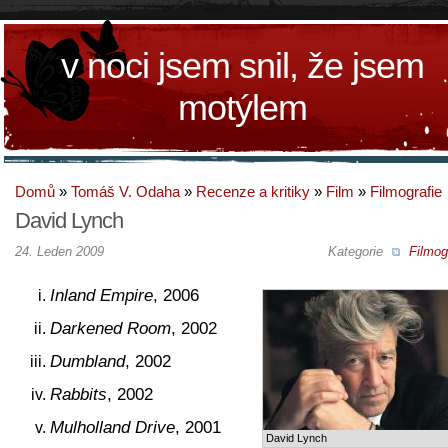
v noci jsem snil, že jsem
motýlem
Domů
»
Tomáš V. Odaha
»
Recenze a kritiky
»
Film
»
Filmografie
David Lynch
24. Leden 2009
Kategorie
Filmog
Inland Empire
, 2006
Darkened Room
, 2002
Dumbland
, 2002
Rabbits
, 2002
Mulholland Drive
, 2001
David Lynch