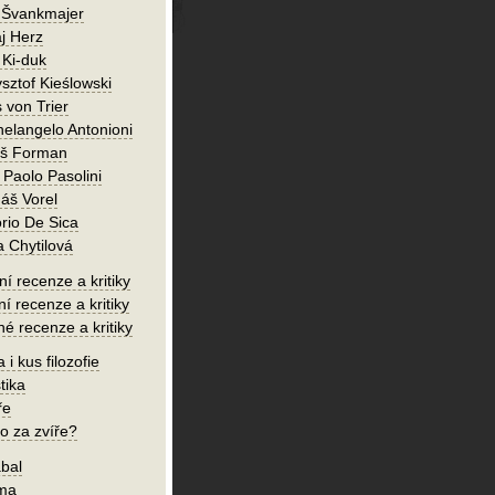
 Švankmajer
j Herz
 Ki-duk
sztof Kieślowski
 von Trier
helangelo Antonioni
oš Forman
 Paolo Pasolini
áš Vorel
orio De Sica
a Chytilová
í recenze a kritiky
ní recenze a kritiky
né recenze a kritiky
 i kus filozofie
tika
ře
o za zvíře?
bal
íma