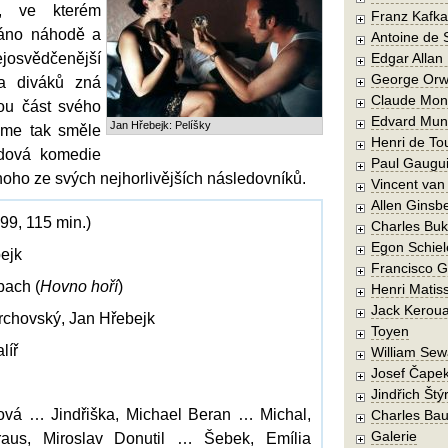
í, ve kterém
Franz Kafka
háno náhodě a
Antoine de 
josvědčenější
Edgar Allan
George Orw
na diváků zná
Claude Mon
vou část svého
Edvard Mun
Jan Hřebejk: Pelíšky
eme tak směle
Henri de To
idová komedie
Paul Gaugu
oho ze svých nejhorlivějších následovníků.
Vincent va
Allen Ginsb
99, 115 min.)
Charles Buk
Egon Schiel
bejk
Francisco 
bach (
Hovno hoří
)
Henri Matis
Jack Kerou
archovský, Jan Hřebejk
Toyen
líř
William Sew
Josef Čape
Jindřich Štý
ová … Jindřiška, Michael Beran … Michal,
Charles Bau
Galerie
aus, Miroslav Donutil … Šebek, Emília