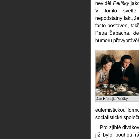
neviděl
Pelíšky
jako
V tomto světle
nepodstatný fakt, že
facto postaven, tak
Petra Šabacha, kt
humoru převyprávěl 
Jan Hřebejk: Pelíšky
eufemistickou formo
socialistické společ
Pro zjihlé diváko
již bylo pouhou rá