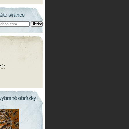
této stránce
hív
vybrané obrázky