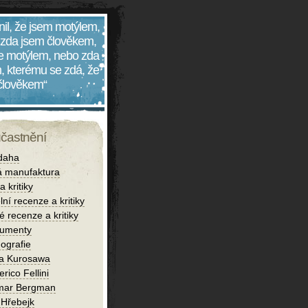
nil, že jsem motýlem,
 zda jsem člověkem,
 je motýlem, nebo zda
, kterému se zdá, že
 člověkem“
účastnění
daha
 manufaktura
 kritiky
lní recenze a kritiky
é recenze a kritiky
umenty
ografie
ra Kurosawa
rico Fellini
mar Bergman
 Hřebejk