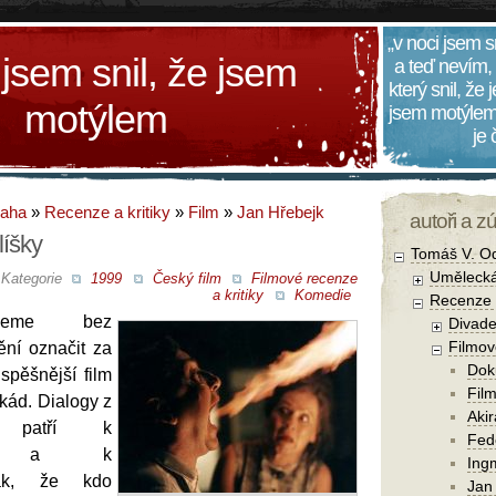
„v noci jsem s
 jsem snil, že jsem
a teď nevím,
který snil, že
motýlem
jsem motýlem
je
daha
»
Recenze a kritiky
»
Film
»
Jan Hřebejk
autoři a z
líšky
Tomáš V. O
Umělecká
Kategorie
1999
Český film
Filmové recenze
a kritiky
Komedie
Recenze a
me bez
Divade
Filmov
ění označit za
Dok
spěšnější film
Film
kád. Dialogy z
Aki
u patří k
Fede
jším a k
Ing
tak, že kdo
Jan