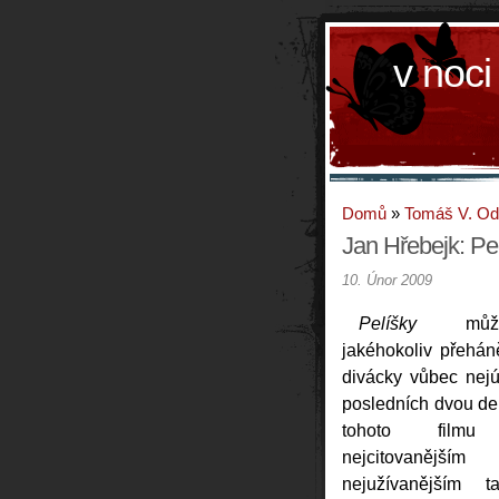
v noci
Domů
»
Tomáš V. O
Jan Hřebejk: Pe
10. Únor 2009
Pelíšky
může
jakéhokoliv přehán
divácky vůbec nejú
posledních dvou de
tohoto film
nejcitovaně
nejužívanějším 