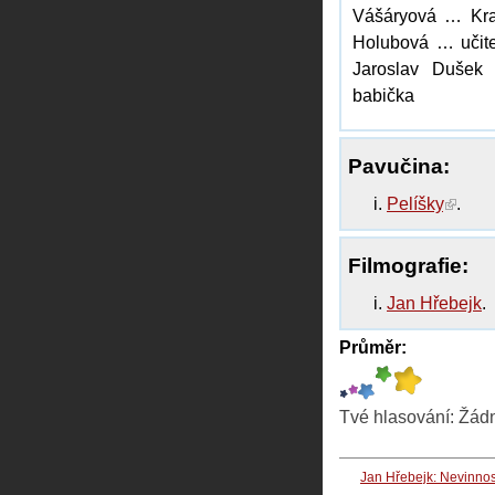
Vášáryová … Kr
Holubová … učite
Jaroslav Dušek
babička
Pavučina:
Pelíšky
.
Filmografie:
Jan Hřebejk
.
Průměr:
Tvé hlasování:
Žád
Jan Hřebejk: Nevinnos