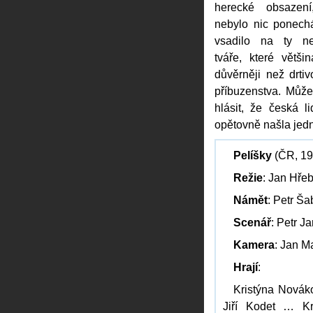
herecké obsazen
nebylo nic ponec
vsadilo na ty ne
tváře, které větši
důvěrněji než drti
příbuzenstva. Můž
hlásit, že česká l
opětovně našla jedn
Pelíšky
(ČR, 19
Režie
: Jan Hře
Námět
: Petr Ša
Scenář
: Petr J
Kamera
: Jan Ma
Hrají
:
Kristýna Novák
Jiří Kodet … Kr