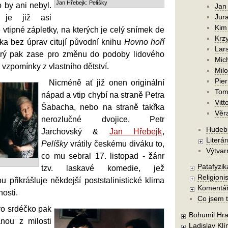
Jan Hřebejk: Pelíšky
 by ani nebyl.
Jan
Jura
 je již asi
Kim
 vtipné zápletky, na kterých je celý snímek de
Krzy
řka bez úprav citují původní knihu
Hovno hoří
Lars
erý pak zase pro změnu do podoby lidového
Mic
vzpomínky z vlastního dětství.
Mil
Pier
Nicméně ať již onen originální
Tom
nápad a vtip chybí na straně Petra
Vitt
Šabacha, nebo na straně takřka
Věr
nerozlučné dvojice, Petr
Hudebn
Jarchovský &
Jan Hřebejk
,
Literár
Pelíšky
vrátily českému diváku to,
Výtvar
co mu sebral 17. listopad - žánr
Patafyzika
tzv. laskavé komedie, jež
Religionis
u přikrášluje někdejší poststalinistické klima
Komentá
nosti.
Co jsem t
vo srdéčko pak
Bohumil Hra
nou z milosti
Ladislav Kl