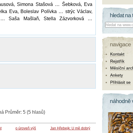
ausová, Simona Stašová … Šebková, Eva
lka Eva, Boleslav Polívka … strýc Václav,
hledat na 
 … Saša Mašlaň, Stella Zázvorková …
Co hledat:
navigace
Kontakt
Rejstřík
Měsíční arc
Ankety
Přihlásit se
náhodně 
ná
Průměr:
5
(
5
hlasů)
t
o úroveň výš
Jan Hřebejk: U mě dobrý