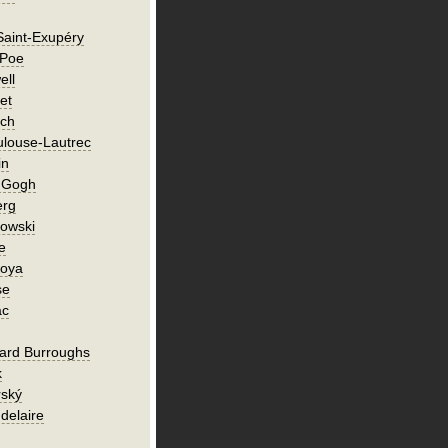
Saint-Exupéry
 Poe
ell
et
ch
ulouse-Lautrec
in
n Gogh
erg
owski
e
Goya
se
ac
ard Burroughs
k
rský
delaire