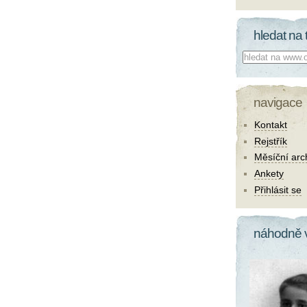
hledat na 
Co hledat:
navigace
Kontakt
Rejstřík
Měsíční arc
Ankety
Přihlásit se
náhodně 