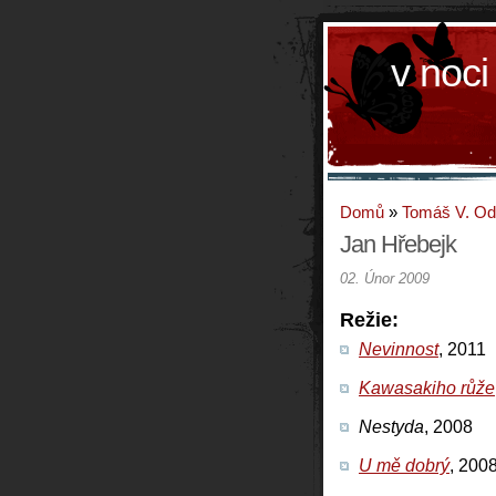
v noci
Domů
»
Tomáš V. O
Jan Hřebejk
02. Únor 2009
Režie:
Nevinnost
, 2011
Kawasakiho růže
Nestyda
, 2008
U mě dobrý
, 200