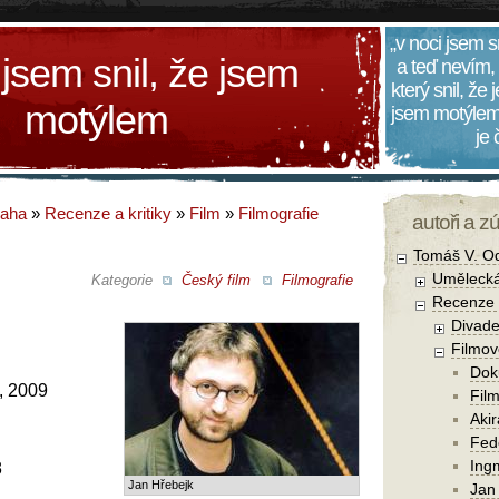
„v noci jsem s
 jsem snil, že jsem
a teď nevím,
který snil, že
motýlem
jsem motýlem
je
daha
»
Recenze a kritiky
»
Film
»
Filmografie
autoři a z
Tomáš V. O
Umělecká
Kategorie
Český film
Filmografie
Recenze a
Divade
Filmov
Dok
, 2009
Film
Aki
Fede
Ing
8
Jan Hřebejk
Jan