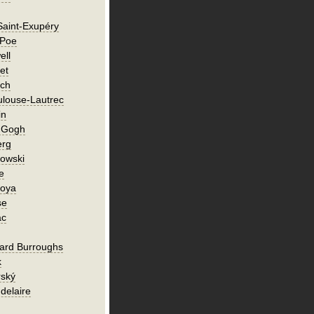
Saint-Exupéry
 Poe
ell
et
ch
ulouse-Lautrec
in
n Gogh
erg
owski
e
Goya
se
ac
ard Burroughs
k
rský
delaire