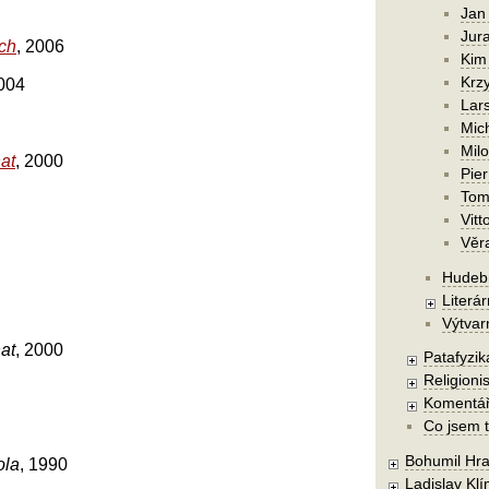
Jan
Jura
ch
, 2006
Kim
Krzy
2004
Lars
Mic
Mil
at
, 2000
Pier
Tom
Vitt
Věr
Hudebn
Literár
Výtvar
at
, 2000
Patafyzika
Religionis
Komentá
Co jsem t
Bohumil Hra
ola
, 1990
Ladislav Kl