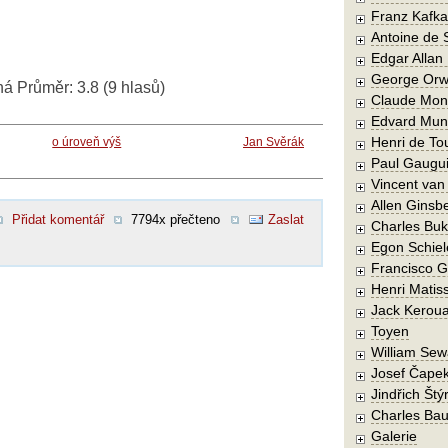
Franz Kafka
Antoine de 
Edgar Allan
George Orw
ná
Průměr:
3.8
(
9
hlasů)
Claude Mon
Edvard Mun
Henri de To
o úroveň výš
Jan Svěrák
Paul Gaugu
Vincent va
Allen Ginsb
Přidat komentář
7794x přečteno
Zaslat
Charles Buk
Egon Schiel
Francisco 
Henri Matis
Jack Kerou
Toyen
William Sew
Josef Čape
Jindřich Štý
Charles Bau
Galerie