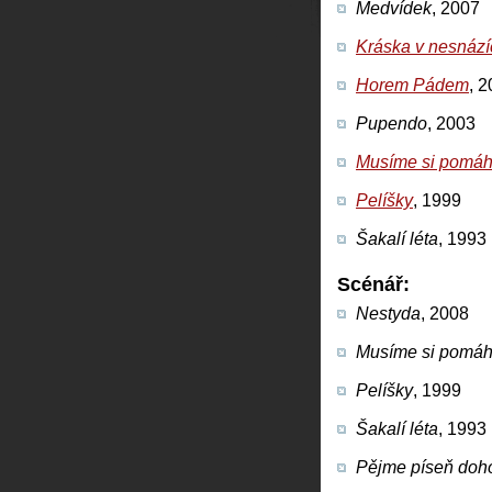
Medvídek
, 2007
Kráska v nesnází
Horem Pádem
, 
Pupendo
, 2003
Musíme si pomáh
Pelíšky
, 1999
Šakalí léta
, 1993
Scénář:
Nestyda
, 2008
Musíme si pomáh
Pelíšky
, 1999
Šakalí léta
, 1993
Pějme píseň doh