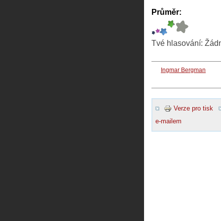
Průměr:
Tvé hlasování:
Žád
Ingmar Bergman
Verze pro tisk
e-mailem