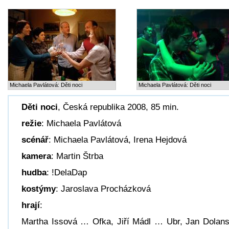
Michaela Pavlátová: Děti noci
Michaela Pavlátová: Děti noci
Děti noci
, Česká republika 2008, 85 min.
režie
: Michaela Pavlátová
scénář
: Michaela Pavlátová, Irena Hejdová
kamera
: Martin Štrba
hudba
: !DelaDap
kostýmy
: Jaroslava Procházková
hrají
:
Martha Issová … Ofka, Jiří Mádl … Ubr, Jan Dolan