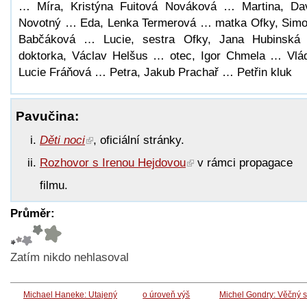
… Míra, Kristýna Fuitová Nováková … Martina, Da
Novotný … Eda, Lenka Termerová … matka Ofky, Sim
Babčáková … Lucie, sestra Ofky, Jana Hubinsk
doktorka, Václav Helšus … otec, Igor Chmela … Vlá
Lucie Fráňová … Petra, Jakub Prachař … Petřin kluk
Pavučina:
Děti noci
, oficiální stránky.
Rozhovor s Irenou Hejdovou
v rámci propagace
filmu.
Průměr:
Zatím nikdo nehlasoval
Michael Haneke: Utajený
o úroveň výš
Michel Gondry: Věčný s