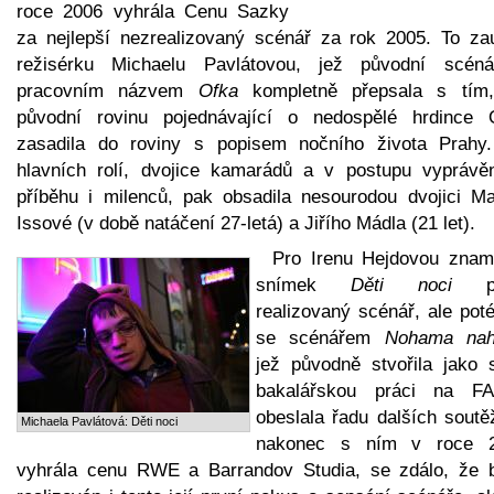
roce 2006 vyhrála Cenu Sazky
za nejlepší nezrealizovaný scénář za rok 2005. To zau
režisérku Michaelu Pavlátovou, jež původní scén
pracovním názvem
Ofka
kompletně přepsala s tím
původní rovinu pojednávající o nedospělé hrdince 
zasadila do roviny s popisem nočního života Prahy
hlavních rolí, dvojice kamarádů a v postupu vyprávě
příběhu i milenců, pak obsadila nesourodou dvojici Ma
Issové (v době natáčení 27-letá) a Jiřího Mádla (21 let).
Pro Irenu Hejdovou znam
snímek
Děti noci
pr
realizovaný scénář, ale pot
se scénářem
Nohama nah
jež původně stvořila jako 
bakalářskou práci na F
obeslala řadu dalších soutě
Michaela Pavlátová: Děti noci
nakonec s ním v roce 
vyhrála cenu RWE a Barrandov Studia, se zdálo, že 