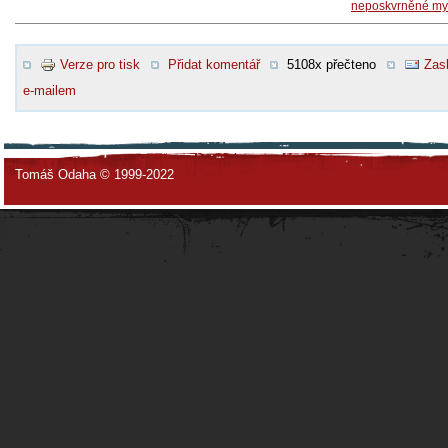
neposkvrněné mys
Verze pro tisk
Přidat komentář
5108x přečteno
Zasl
e-mailem
Tomáš Odaha © 1999-2022