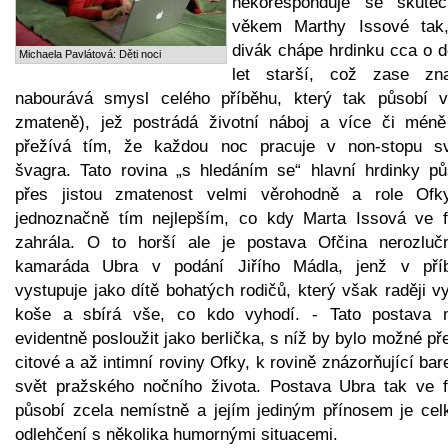
nekoresponduje se skute
věkem Marthy Issové tak
divák chápe hrdinku cca o d
Michaela Pavlátová: Děti noci
let starší, což zase zn
nabourává smysl celého příběhu, který tak působí v
zmateně), jež postrádá životní náboj a více či méně
přežívá tím, že každou noc pracuje v non-stopu s
švagra. Tato rovina „s hledáním se“ hlavní hrdinky pů
přes jistou zmatenost velmi věrohodně a role Ofk
jednoznačně tím nejlepším, co kdy Marta Issová ve f
zahrála. O to horší ale je postava Ofčina nerozluč
kamaráda Ubra v podání Jiřího Mádla, jenž v pří
vystupuje jako dítě bohatých rodičů, který však raději v
koše a sbírá vše, co kdo vyhodí. - Tato postava 
evidentně posloužit jako berlička, s níž by bylo možné pře
citové a až intimní roviny Ofky, k rovině znázorňující ba
svět pražského nočního života. Postava Ubra tak ve f
působí zcela nemístně a jejím jediným přínosem je cel
odlehčení s několika humornými situacemi.