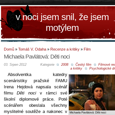
v noci jsem snil, že jsem
motýlem
Domů
»
Tomáš V. Odaha
»
Recenze a kritiky
»
Film
Michaela Pavlátová: Děti noci
03. Srpen 2012
Kategorie
2008
Český film
Filmové re
a kritiky
Psychologické d
Absolventka katedry
scenáristiky pražské FAMU
Irena Hejdová napsala scénář
filmu
Děti noci
v rámci své
školní diplomové práce. Poté
scénářem obeslala všechny
myslitelné soutěže a nakonec v
Michaela Pavlátová: Děti noci