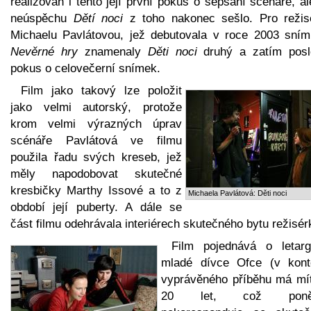
realizován i tento její první pokus o sepsání scénáře, a
neúspěchu
Dětí noci
z toho nakonec sešlo. Pro režis
Michaelu Pavlátovou, jež debutovala v roce 2003 sní
Nevěrné hry
znamenaly
Děti noci
druhý a zatím posl
pokus o celovečerní snímek.
Film jako takový lze položit
jako velmi autorský, protože
krom velmi výrazných úprav
scénáře Pavlátová ve filmu
použila řadu svých kreseb, jež
měly napodobovat skutečné
kresbičky Marthy Issové a to z
Michaela Pavlátová: Děti noci
období její puberty. A dále se
část filmu odehrávala interiérech skutečného bytu režisér
Film pojednává o letarg
mladé dívce Ofce (v kont
vyprávěného příběhu má mít
20 let, což poně