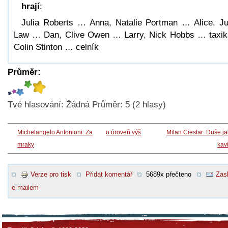
hrají
:
Julia Roberts … Anna, Natalie Portman … Alice, J
Law … Dan, Clive Owen … Larry, Nick Hobbs … taxik
Colin Stinton … celník
Průměr:
Tvé hlasování:
Žádná
Průměr:
5
(
2
hlasy)
Michelangelo Antonioni: Za
o úroveň výš
Milan Cieslar: Duše j
mraky
kav
Verze pro tisk
Přidat komentář
5689x přečteno
Zasl
e-mailem