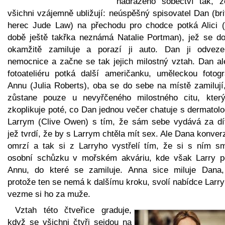
nadřazeno sobectví tak, ž
všichni vzájemně ubližují: neúspěšný spisovatel Dan (br
herec Jude Law) na přechodu pro chodce potká Alici (
době ještě takřka neznámá Natalie Portman), jež se do
okamžitě zamiluje a porazí ji auto. Dan ji odvez
nemocnice a začne se tak jejich milostný vztah. Dan al
fotoateliéru potká další američanku, uměleckou fotogr
Annu (Julia Roberts), oba se do sebe na místě zamilují,
zůstane pouze u nevyřčeného milostného citu, kter
zkoplikuje poté, co Dan jednou večer chatuje s dermatol
Larrym (Clive Owen) s tím, že sám sebe vydává za dí
jež tvrdí, že by s Larrym chtěla mít sex. Ale Dana konve
omrzí a tak si z Larryho vystřelí tím, že si s ním sm
osobní schůzku v mořském akváriu, kde však Larry p
Annu, do které se zamiluje. Anna sice miluje Dana,
protože ten se nemá k dalšímu kroku, svolí nabídce Larr
vezme si ho za muže.
Vztah této čtveřice graduje,
když se všichni čtyři sejdou na