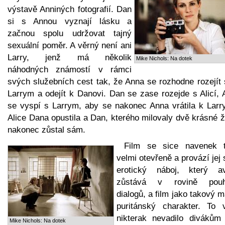
výstavě Anniných fotografií. Dan
si s Annou vyznají lásku a
začnou spolu udržovat tajný
sexuální poměr. A věrný není ani
Larry, jenž má několik
Mike Nichols: Na dotek
náhodných známostí v rámci
svých služebních cest tak, že Anna se rozhodne rozejít 
Larrym a odejít k Danovi. Dan se zase rozejde s Alicí, 
se vyspí s Larrym, aby se nakonec Anna vrátila k Larr
Alice Dana opustila a Dan, kterého milovaly dvě krásné 
nakonec zůstal sám.
Film se sice navenek t
velmi otevřeně a provází jej 
erotický náboj, který a
zůstává v rovině pou
dialogů, a film jako takový 
puritánský charakter. To 
nikterak nevadilo divákům 
Mike Nichols: Na dotek