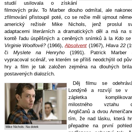
studií usilovala o získání
filmových práv. To Marber dlouho odmítal, ale nakone
zfilmování přistoupil poté, co se režie měl ujmout něme
americký režisér Mike Nichols, jenž proslul s
adaptacemi literárních a dramatických děl a má na 
kontě řadu úspěšných a ceněných snímků à la
Kdo se 
Virginie Woolfové?
(1966),
Absolvent
(1967),
Hlava 22
(1
či
Myslete na Henryho
(1991). Patrick Marber
vypracoval scénář, ve kterém se příliš neodchýlil od pů
hry a film je tak založen zejména na dlouhých brila
postavených dialozích.
Děj filmu se odehrá
Londýně a rozvíjí se v
zápletka komplikovan
milostného vztahu d
Angličanů a dvou Američan
tím, že nad lásku, která hr
přepadne na první pohled
Mike Nichols: Na dotek