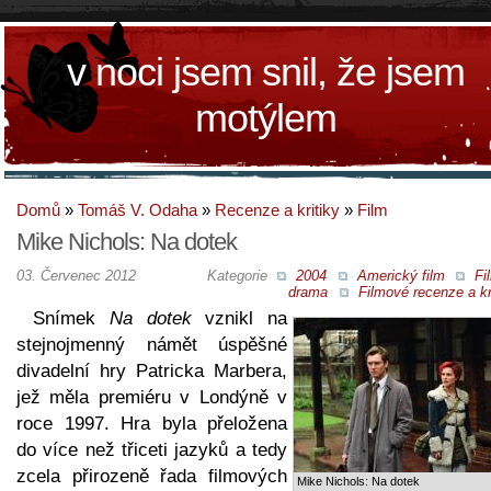
v noci jsem snil, že jsem
motýlem
Domů
»
Tomáš V. Odaha
»
Recenze a kritiky
»
Film
Mike Nichols: Na dotek
03. Červenec 2012
Kategorie
2004
Americký film
Fi
drama
Filmové recenze a kr
Snímek
Na dotek
vznikl na
stejnojmenný námět úspěšné
divadelní hry Patricka Marbera,
jež měla premiéru v Londýně v
roce 1997. Hra byla přeložena
do více než třiceti jazyků a tedy
zcela přirozeně řada filmových
Mike Nichols: Na dotek