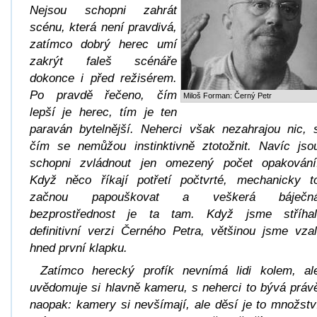
Nejsou schopni zahrát
scénu, která není pravdivá,
zatímco dobrý herec umí
zakrýt faleš scénáře
dokonce i před režisérem.
Po pravdě řečeno, čím
Miloš Forman: Černý Petr
lepší je herec, tím je ten
paraván bytelnější. Neherci však nezahrajou nic, 
čím se nemůžou instinktivně ztotožnit. Navíc jso
schopni zvládnout jen omezený počet opakování
Když něco říkají potřetí počtvrté, mechanicky t
začnou papouškovat a veškerá báječn
bezprostřednost je ta tam. Když jsme stříhal
definitivní verzi
Černého Petra
, většinou jsme vzal
hned první klapku.
Zatímco herecký profík nevnímá lidi kolem, al
uvědomuje si hlavně kameru, s neherci to bývá práv
naopak: kamery si nevšímají, ale děsí je to množstv