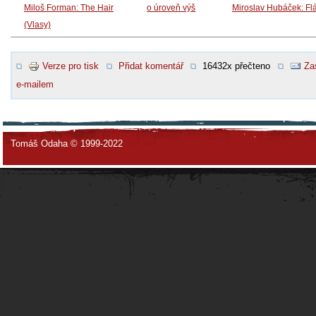
Miloš Forman: The Hair
o úroveň výš
Miroslav Hubáček: F
(Vlasy)
Verze pro tisk
Přidat komentář
16432x přečteno
Za
e-mailem
Tomáš Odaha © 1999-2022