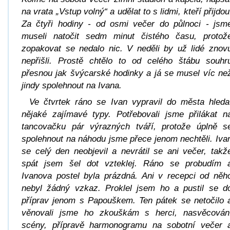
na vrata „Vstup volný“ a udělat to s lidmi, kteří přijdou
Za čtyři hodiny - od osmi večer do půlnoci - jsm
museli natočit sedm minut čistého času, protož
zopakovat se nedalo nic. V neděli by už lidé znov
nepřišli. Prostě chtělo to od celého štábu souhr
přesnou jak švýcarské hodinky a já se musel víc ne
jindy spolehnout na Ivana.
Ve čtvrtek ráno se Ivan vypravil do města hleda
nějaké zajímavé typy. Potřebovali jsme přilákat n
tancovačku pár výrazných tváří, protože úplně s
spolehnout na náhodu jsme přece jenom nechtěli. Iva
se celý den neobjevil a nevrátil se ani večer, takž
spát jsem šel dot vzteklej. Ráno se probudím 
Ivanova postel byla prázdná. Ani v recepci od něh
nebyl žádný vzkaz. Proklel jsem ho a pustil se d
příprav jenom s Papouškem. Ten pátek se netočilo 
věnovali jsme ho zkouškám s herci, nasvěcován
scény, přípravě harmonogramu na sobotní večer 