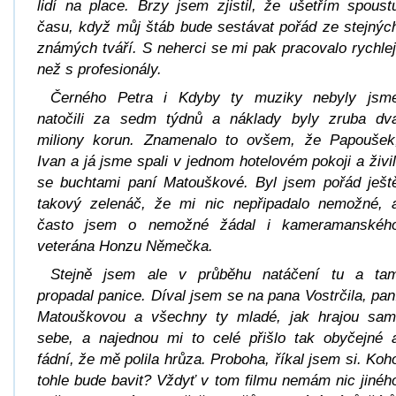
lidí na place. Brzy jsem zjistil, že ušetřím spoust
času, když můj štáb bude sestávat pořád ze stejnýc
známých tváří. S neherci se mi pak pracovalo rychlej
než s profesionály.
Černého Petra
i Kdyby ty muziky nebyly jsm
natočili za sedm týdnů a náklady byly zruba dv
miliony korun. Znamenalo to ovšem, že Papoušek
Ivan a já jsme spali v jednom hotelovém pokoji a živil
se buchtami paní Matouškové. Byl jsem pořád ješt
takový zelenáč, že mi nic nepřipadalo nemožné, 
často jsem o nemožné žádal i kameramanskéh
veterána Honzu Němečka.
Stejně jsem ale v průběhu natáčení tu a ta
propadal panice. Díval jsem se na pana Vostrčila, pan
Matouškovou a všechny ty mladé, jak hrajou sam
sebe, a najednou mi to celé přišlo tak obyčejné 
fádní, že mě polila hrůza. Proboha, říkal jsem si. Koh
tohle bude bavit? Vždyť v tom filmu nemám nic jinéh