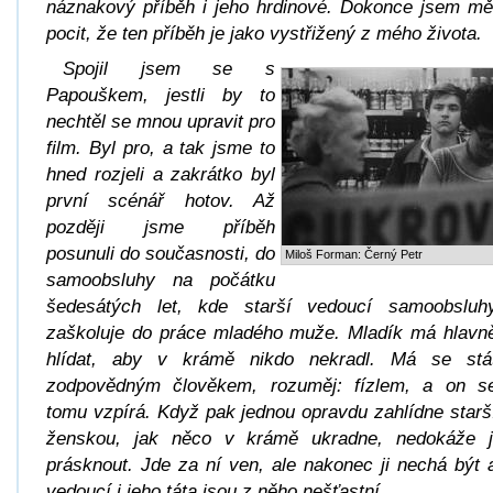
náznakový příběh i jeho hrdinové. Dokonce jsem mě
pocit, že ten příběh je jako vystřižený z mého života.
Spojil jsem se s
Papouškem, jestli by to
nechtěl se mnou upravit pro
film. Byl pro, a tak jsme to
hned rozjeli a zakrátko byl
první scénář hotov. Až
později jsme příběh
posunuli do současnosti, do
Miloš Forman: Černý Petr
samoobsluhy na počátku
šedesátých let, kde starší vedoucí samoobsluh
zaškoluje do práce mladého muže. Mladík má hlavn
hlídat, aby v krámě nikdo nekradl. Má se stá
zodpovědným člověkem, rozuměj: fízlem, a on s
tomu vzpírá. Když pak jednou opravdu zahlídne starš
ženskou, jak něco v krámě ukradne, nedokáže j
prásknout. Jde za ní ven, ale nakonec ji nechá být 
vedoucí i jeho táta jsou z něho nešťastní.