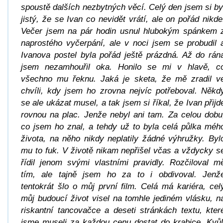
spoustě dalších nezbytných věcí. Celý den jsem si by
jistý, že se Ivan co nevidět vrátí, ale on pořád nikde
Večer jsem na pár hodin usnul hlubokým spánkem 
naprostého vyčerpání, ale v noci jsem se probudil 
Ivanova postel byla pořád ještě prázdná. Až do rán
jsem nezamhouřil oka. Honilo se mi v hlavě, c
všechno mu řeknu. Jaká je sketa, že mě zradil v
chvíli, kdy jsem ho zrovna nejvíc potřeboval. Někd
se ale ukázat musel, a tak jsem si říkal, že Ivan přijd
rovnou na plac. Jenže nebyl ani tam. Za celou dobu
co jsem ho znal, a tehdy už to byla celá půlka méh
života, na něho nikdy neplatily žádné výhružky. Byl
mu to fuk. V životě nikam nepřišel včas a vždycky s
řídil jenom svými vlastními pravidly. Rozčiloval m
tím, ale tajně jsem ho za to i obdivoval. Jenž
tentokrát šlo o můj první film. Celá má kariéra, cel
můj budoucí život visel na tomhle jediném vlásku, n
riskantní tancovačce a deseti stránkách textu, kter
jsme museli za každou cenu dostat do krabice. Kvůl