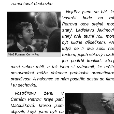
zamontovat dechovku.
Nejdřív jsem se bál, ž
Vostrčil bude na rol
Petrova otce stejně mo
starý. Ladislavu Jakimovi
který hrál titulní roli, moh
být klidně dědečkem. Al
když se ti dva sešli na
textem, jejich věkový rozdí
Miloš Forman: Černý Petr
jen podtrhl konflikt, kter
mezi sebou měli, a tak jsem si uvědomil, že určit
nesourodost může dokonce prohloubit dramaticko
pravdivost. A nakonec se nám podařilo dostat do film
i tu dechovku.
Vostrčilovu ženu v
Černém Petrovi hraje paní
Matoušková, kterou jsem
objevili, když jsme byli na