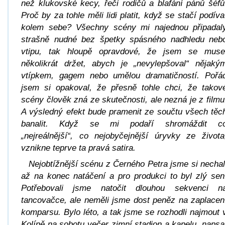
než klukovské kecy, řeči rodičů a blafání pánů šéfů
Proč by za tohle měli lidi platit, když se stačí podíva
kolem sebe? Všechny scény mi najednou připadal
strašně nudné bez špetky spásného nadhledu neb
vtipu, tak hloupě opravdové, že jsem se muse
několikrát držet, abych je „nevylepšoval“ nějaký
vtípkem, gagem nebo umělou dramatičností. Pořá
jsem si opakoval, že přesně tohle chci, že takov
scény člověk zná ze skutečnosti, ale nezná je z filmu
A výsledný efekt bude pramenit ze součtu všech těc
banalit. Když se mi podaří shromáždit c
„nejreálnější“, co nejobyčejnější úryvky ze života
vznikne teprve ta pravá satira.
Nejobtížnější scénu z
Černého Petra
jsme si nechal
až na konec natáčení a pro produkci to byl zlý sen
Potřebovali jsme natočit dlouhou sekvenci n
tancovačce, ale neměli jsme dost peněz na zaplacen
komparsu. Bylo léto, a tak jsme se rozhodli najmout 
Kolíně na sobotu večer zimní stadion a kapelu, napsa