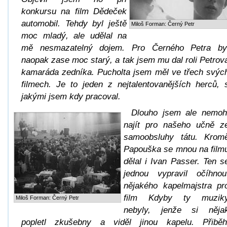
konkursu na film Dědeček
automobil. Tehdy byl ještě
Miloš Forman: Černý Petr
moc mladý, ale udělal na
mě nesmazatelný dojem. Pro Černého Petra by
naopak zase moc starý, a tak jsem mu dal roli Petrov
kamaráda zedníka. Pucholta jsem měl ve třech svýc
filmech. Je to jeden z nejtalentovanějších herců, 
jakými jsem kdy pracoval.
Dlouho jsem ale nemoh
najít pro našeho učně z
samoobsluhy tátu. Krom
Papouška se mnou na film
dělal i Ivan Passer. Ten s
jednou vypravil očíhnou
nějakého kapelmajstra pr
film Kdyby ty muzik
Miloš Forman: Černý Petr
nebyly, jenže si něja
popletl zkušebny a viděl jinou kapelu. Přiběh