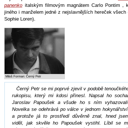
panenko
italským filmovým magnátem Carlo Pontim , 
jiného i manželem jedné z nejslavnějších hereček všech 
Sophie Loren).
Miloš Forman: Černý Petr
Černý Petr
se mi poprvé zjevil v podobě tenoučkéh
rukopisu, který mi kdosi přinesl. Napsal ho socha
Jaroslav Papoušek a všude ho s ním vyhazovali
Novelka se odehrává po válce v jednom hokynářství
a protože já to prostředí důvěrně znal, hned jse
viděl, jak skvěle ho Papoušek vystihl. Líbil se m