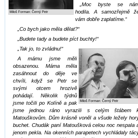
„Moc byste se ná
hodila. A samozřejmě ž
Miloš Forman: Černý Petr
vám dobře zaplatíme.“
„Co bych jako měla dělat?“
„Budete tady a budete píct buchty!“
„Tak jo, to zvládnu!“
A mámu jsme měli
obsazenou. Máma měla
zasáhnout do děje ve
chvíli, když se Petr se
svými otcem hrozivě
pohádají. Několik týdnů
Miloš Forman: Černý Petr
jsme točili po Kolíně a pak
jsme jednou ráno vyrazili s celým štábem 
Matouškovům. Dům krásně voněl a všude ležely hor
buchet. Chudák paní Matoušková celou noc nespala 
jenom pekla. Na okenních parapetech vychládaly tác