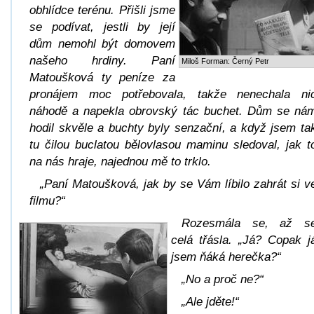
obhlídce terénu. Přišli jsme
se podívat, jestli by její
dům nemohl být domovem
našeho hrdiny. Paní
Miloš Forman: Černý Petr
Matoušková ty peníze za
pronájem moc potřebovala, takže nenechala ni
náhodě a napekla obrovský tác buchet. Dům se ná
hodil skvěle a buchty byly senzační, a když jsem ta
tu čilou buclatou bělovlasou maminu sledoval, jak t
na nás hraje, najednou mě to trklo.
„Paní Matoušková, jak by se Vám líbilo zahrát si v
filmu?“
Rozesmála se, až s
celá třásla. „Já? Copak j
jsem ňáká herečka?“
„No a proč ne?“
„Ale jděte!“