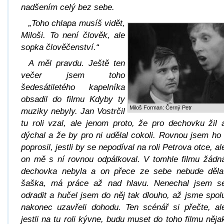
nadšením celý bez sebe.
„Toho chlapa musíš vidět,
Miloši. To není člověk, ale
sopka člověčenství.“
A měl pravdu. Ještě ten
večer jsem toho
šedesátiletého kapelníka
obsadil do filmu Kdyby ty
Miloš Forman: Černý Petr
muziky nebyly. Jan Vostrčil
tu roli vzal, ale jenom proto, že pro dechovku žil 
dýchal a že by pro ni udělal cokoli. Rovnou jsem ho 
poprosil, jestli by se nepodíval na roli Petrova otce, al
on mě s ní rovnou odpálkoval. V tomhle filmu žádn
dechovka nebyla a on přece ze sebe nebude děla
šaška, má práce až nad hlavu. Nenechal jsem s
odradit a hučel jsem do něj tak dlouho, až jsme spol
nakonec uzavřeli dohodu. Ten scénář si přečte, al
jestli na tu roli kývne, budu muset do toho filmu něja