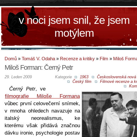
v noci jsem snil, že jsem
motýlem
Domů
»
Tomáš V. Odaha
»
Recenze a kritiky
»
Film
»
Miloš Form
Miloš Forman: Černý Petr
29. Leden 2009
Kategorie
1963
Československá nová 
Český film
Filmové recenze a kr
Kom
Černý Petr
, ve
filmografie Miloše Formana
vůbec první celovečerní snímek,
v mnoha ohledech navazuje na
italský neorealismus, ke
kterému však přidává značnou
dávku ironie, psychologie postav