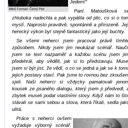
Jedem!“
Miloš Forman: Černý Petr
Paní Matoušková s
zhluboka nadechla a pak vypálila od plic, co si o to
myslí. Naprosto pravdivě, spontánně a přirozeně. Jej
herecký výkon byl stejně fantastický jako její buchty.
Se všemi neherci jsem pracoval právě tímhl
způsobem. Nikdy jsem jim neukázal scénář. Nauči
jsem se text nazpaměť a každou scénu jsem ji
předehrál, aby věděli, jak si to představuju. Muse
jsem si být jist, že vědí, o co se jedná a jak se k tom
jejich postavy staví. Pak jsme to rovnou bez zkoušen
sjeli. Naši neherci si vždycky pamatovali jeno
kousek ze psaného dialogu, který jsem ji předvedl, 
zbytek museli podat vlastními slovy. Když nám to šlo
stávali se sami sebou a slova, která říkali, sedla jak
ulitá.
Práce s neherci ovšem
vyžaduje výborný scénář.