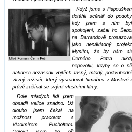
Když jsme s Papouške
dotáhli scénář do podoby
kdy jsem s ním byl
spokojení, začal ho Šebo
na Barrandově prosazova
jako nenákladný projekt
Myslím, že by nám al
Černého Petra nikd
Miloš Forman: Černý Petr
nepovolili, kdyby se o ně
nakonec nezasadil Vojtěch Jasný, mladý, podivuhodn
vlivný režisér, který vystudoval filmařinu v Moskvě 
právě začínal se svými vlastními filmy.
Role mladých lidí jsem
obsadil velice snadno. Už
dlouho jsem čekal na
možnost pracovat s
Vladimírem Pucholtem.
Objevil jsem ho při