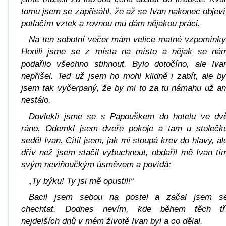
tomu jsem se zapřisáhl, že až se Ivan nakonec objeví
potlačím vztek a rovnou mu dám nějakou práci.
Na ten sobotní večer mám velice matné vzpomínky
Honili jsme se z místa na místo a nějak se ná
podařilo všechno stihnout. Bylo dotočíno, ale Iva
nepřišel. Teď už jsem ho mohl klidně i zabít, ale by
jsem tak vyčerpaný, že by mi to za tu námahu už an
nestálo.
Dovlekli jsme se s Papouškem do hotelu ve dv
ráno. Odemkl jsem dveře pokoje a tam u stolečk
seděl Ivan. Cítil jsem, jak mi stoupá krev do hlavy, al
dřív než jsem stačil vybuchnout, obdařil mě Ivan tí
svým neviňoučkým úsměvem a povídá:
„Ty býku! Ty jsi mě opustil!“
Bacil jsem sebou na postel a začal jsem s
chechtat. Dodnes nevím, kde během těch tř
nejdelších dnů v mém životě Ivan byl a co dělal.