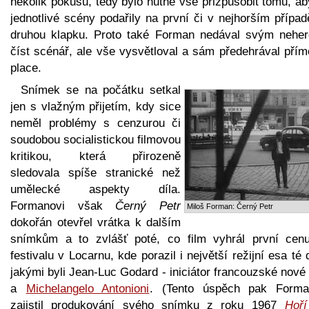
několik pokusů, tedy bylo nutné vše přizpůsobit tomu, a
jednotlivé scény podařily na první či v nejhorším přípa
druhou klapku. Proto také Forman nedával svým nehe
číst scénář, ale vše vysvětloval a sám předehrával přím
place.
Snímek se na počátku setkal
jen s vlažným přijetím, kdy sice
neměl problémy s cenzurou či
soudobou socialistickou filmovou
kritikou, která přirozeně
sledovala spíše stranické než
umělecké aspekty díla.
Formanovi však
Černý Petr
Miloš Forman: Černý Petr
dokořán otevřel vrátka k dalším
snímkům a to zvlášť poté, co film vyhrál první cen
festivalu v Locarnu, kde porazil i největší režijní esa té
jakými byli Jean-Luc Godard - iniciátor francouzské nové
a
Michelangelo Antonioni
. (Tento úspěch pak Forma
zajistil produkování svého snímku z roku 1967
Hoř