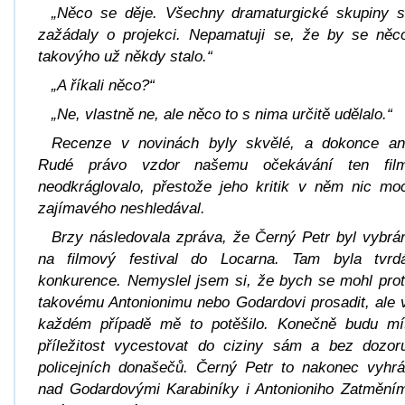
„Něco se děje. Všechny dramaturgické skupiny s
zažádaly o projekci. Nepamatuji se, že by se něc
takovýho už někdy stalo.“
„A říkali něco?“
„Ne, vlastně ne, ale něco to s nima určitě udělalo.“
Recenze v novinách byly skvělé, a dokonce an
Rudé právo vzdor našemu očekávání ten fil
neodkráglovalo, přestože jeho kritik v něm nic mo
zajímavého neshledával.
Brzy následovala zpráva, že
Černý Petr
byl vybrá
na filmový festival do Locarna. Tam byla tvrd
konkurence. Nemyslel jsem si, že bych se mohl prot
takovému Antonionimu nebo Godardovi prosadit, ale 
každém případě mě to potěšilo. Konečně budu mí
příležitost vycestovat do ciziny sám a bez dozor
policejních donašečů.
Černý Petr
to nakonec vyhrá
nad Godardovými
Karabiníky
i Antonioniho
Zatmění