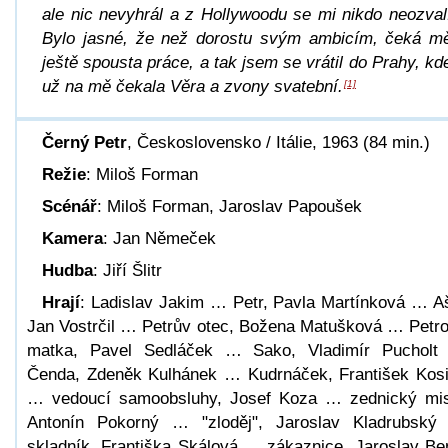
ale nic nevyhrál a z Hollywoodu se mi nikdo neozval
Bylo jasné, že než dorostu svým ambicím, čeká m
ještě spousta práce, a tak jsem se vrátil do Prahy, kd
už na mě čekala Věra a zvony svatební.
[1]
Černý Petr
, Československo / Itálie, 1963 (84 min.)
Režie
: Miloš Forman
Scénář
: Miloš Forman, Jaroslav Papoušek
Kamera
: Jan Němeček
Hudba
: Jiří Šlitr
Hrají
: Ladislav Jakim … Petr, Pavla Martínková … A
Jan Vostrčil … Petrův otec, Božena Matušková … Petr
matka, Pavel Sedláček … Sako, Vladimír Puchol
Čenda, Zdeněk Kulhánek … Kudrnáček, František Kos
… vedoucí samoobsluhy, Josef Koza … zednický mis
Antonín Pokorný … "zloděj", Jaroslav Kladrubsk
skladník, Františka Skálová … zákaznice, Jaroslav Be