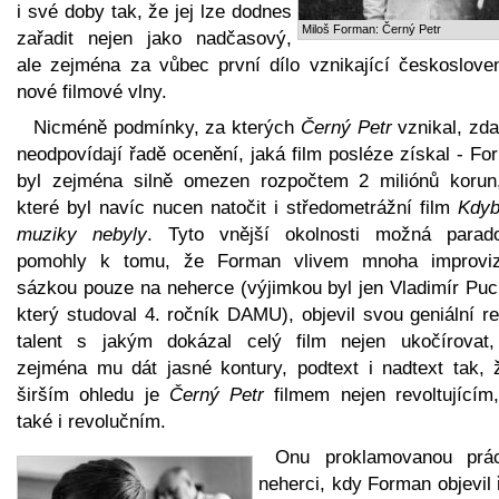
i své doby tak, že jej lze dodnes
Miloš Forman: Černý Petr
zařadit nejen jako nadčasový,
ale zejména za vůbec první dílo vznikající českoslove
nové filmové vlny.
Nicméně podmínky, za kterých
Černý Petr
vznikal, zda
neodpovídají řadě ocenění, jaká film posléze získal - F
byl zejména silně omezen rozpočtem 2 miliónů korun
které byl navíc nucen natočit i středometrážní film
Kdyb
muziky nebyly
. Tyto vnější okolnosti možná parad
pomohly k tomu, že Forman vlivem mnoha improviz
sázkou pouze na neherce (výjimkou byl jen Vladimír Puch
který studoval 4. ročník DAMU), objevil svou geniální re
talent s jakým dokázal celý film nejen ukočírovat,
zejména mu dát jasné kontury, podtext i nadtext tak, 
širším ohledu je
Černý Petr
filmem nejen revoltujícím,
také i revolučním.
Onu proklamovanou prá
neherci, kdy Forman objevil