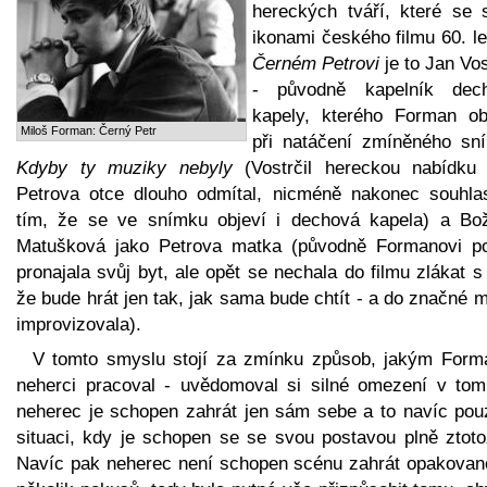
hereckých tváří, které se s
ikonami českého filmu 60. le
Černém Petrovi
je to Jan Vos
- původně kapelník dec
kapely, kterého Forman obj
Miloš Forman: Černý Petr
při natáčení zmíněného sn
Kdyby ty muziky nebyly
(Vostrčil hereckou nabídku 
Petrova otce dlouho odmítal, nicméně nakonec souhlas
tím, že se ve snímku objeví i dechová kapela) a Bo
Matušková jako Petrova matka (původně Formanovi p
pronajala svůj byt, ale opět se nechala do filmu zlákat s
že bude hrát jen tak, jak sama bude chtít - a do značné m
improvizovala).
V tomto smyslu stojí za zmínku způsob, jakým Form
neherci pracoval - uvědomoval si silné omezení v tom
neherec je schopen zahrát jen sám sebe a to navíc pou
situaci, kdy je schopen se se svou postavou plně ztotož
Navíc pak neherec není schopen scénu zahrát opakovan