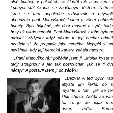
plné buchet, v pekáčích se škvířil tuk a na zemi 
kuchyni stál škopík se zadělaným těstem. Zatímc
jsme se tam dopoledne vybalovali a chystali
obcházela paní Matoušková kolem a všem nabízel
buchty. Byly báječné, ale dost mastné a syté, takž
brzy už nikdo nemohl. Paní Matoušková z toho byla n
mrtvici. Vždycky když někdo tu její buchtu odmítl
myslela si, že propadla jako herečka. Nejspíš si an
nevšimla, kdy její herecká kariéra začala naostro.
„Paní Matoušková,“ požádal jsem ji. „Mohla byste s
tady stoupnout a jen tak poslouchat, jak se ti dv
hádaj?“ A postavil jsem ji do záběru.
„Bezva! A teď bych rád
abyste jim řekla, co s
myslíte o tom, jak se te
kluk chová. Nelíbí se vá
to, že jo. Je nějak mo
drzej, viďte. Prima