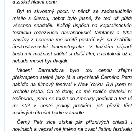
a získal hlavní cenu.
Byl to skvostný pocit, v němž se zadostiučiněn
mísilo s úlevou, neboť bylo jasné, že teď už půjd
všechno snadněji. Každý úspěch na kapitalistické
festivalu rozezvučel barrandovské tamtamy a tyhl
vavříny z Locarna mě určitě postrčí výš na žebříčk
československé kinematografie. V každém případ
budu mít možnost udělat si další film, a tentokrát už t
nebude muset být dvoják.
Vedení Barrandova bylo tou cenou zřejm
překvapeno stejně jako já a urychleně
Černého Petr
nabídlo na filmový festival v New Yorku. Byl jsem n
vrcholu blaha. Od té doby, co mě rodiče dovlekli n
Sněhurku
, jsem se toužil do Ameriky podívat a teď u
mi stál v cestě jediný problém: jak přežít těc
mučivých čtrnáct hodin v letadle.
Černý Petr
sice získal pár příznivých ohlasů 
novinách a vepsal mé jméno na zvací listinu festivalu