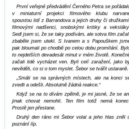
První veřejné předvádění
Černého Petra
se pořádal
v miniaturní projekci filmového klubu narvan
spoustou lidí z Barrandova a jejich druhy či družkami
filmovými nadšenci, snobskými kritiky a veksláky
Sedl jsem si, že se taky podívám, ale sotva film začal
zbaběle jsem utekl. S Ivanem a s Papouškem jsm
pak bloumali po chodbě po celou dobu promítání. Byl
to nejdelších devadesát minut v mém životě. Konečn
začali lidé vycházet ven. Byli celí zaražení, jako b
nevěděli, co si o tom myslet. Šebor se tvářil ustaraně.
„Smáli se na správných místech, ale na konci s
zvedli a odešli. Absolutně žádná reakce.“
Když se na to dívám zpětně, je mi jasné, že se an
jinak chovat nemohli. Ten film totiž nemá konec
Prostě jen přestane.
Druhý den ráno mi Šebor volal a jeho hlas zněl 
poznání líp.