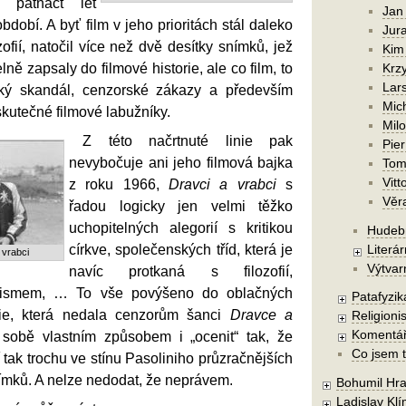
 patnáct let
Jan
bdobí. A byť film v jeho prioritách stál daleko
Jura
ozofií, natočil více než dvě desítky snímků, jež
Kim
ě zapsaly do filmové historie, ale co film, to
Krzy
Lars
ský skandál, cenzorské zákazy a především
Mic
kutečné filmové labužníky.
Mil
Z této načrtnuté linie pak
Pier
nevybočuje ani jeho filmová bajka
Tom
Vitt
z roku 1966,
Dravci a vrabci
s
Věr
řadou logicky jen velmi těžko
uchopitelných alegorií s kritikou
Hudebn
církve, společenských tříd, která je
Literár
 vrabci
Výtvar
navíc protkaná s filozofií,
ismem, … To vše povýšeno do oblačných
Patafyzika
onie, která nedala cenzorům šanci
Dravce a
Religionis
Komentá
sobě vlastním způsobem i „ocenit“ tak, že
Co jsem t
í tak trochu ve stínu Pasoliniho průzračnějších
ímků. A nelze nedodat, že neprávem.
Bohumil Hra
Ladislav Kl