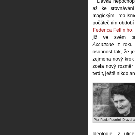
Dávka nepochop
až ke srovnávání
magickým realis
počátečním období
Federica Felliniho
.
již ve svém pr
Accattone
z roku 
osobnost tak, že je
zejména nový krok
zcela nový rozměr 
tvrdit, ještě nikdo an
Pier Paolo Pasolini: Dravci a
Ideologie, z uli