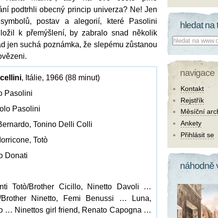
mání podtrhli obecný princip univerza? Ne! Jen
symbolů, postav a alegorií, které Pasolini
hledat na 
ožil k přemýšlení, by zabralo snad několik
Co hledat:
snad jen suchá poznámka, že slepému zůstanou
vězeni.
navigace
cellini
, Itálie, 1966 (88 minut)
Kontakt
o Pasolini
Rejstřík
aolo Pasolini
Měsíční arc
Ankety
Bernardo, Tonino Delli Colli
Přihlásit se
orricone, Totò
lo Donati
náhodně 
ti Totò/Brother Cicillo, Ninetto Davoli …
o/Brother Ninetto, Femi Benussi … Luna,
 … Ninettos girl friend, Renato Capogna …