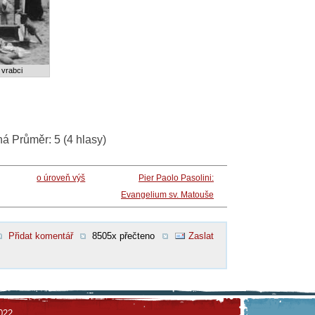
 vrabci
ná
Průměr:
5
(
4
hlasy)
o úroveň výš
Pier Paolo Pasolini:
Evangelium sv. Matouše
Přidat komentář
8505x přečteno
Zaslat
022