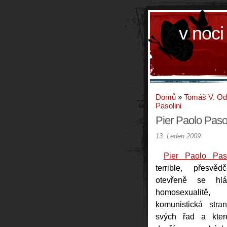
v noci
Domů
»
Tomáš V. O
Pasolini
Pier Paolo Pasol
13. Leden 2009
Pier Paolo Paso
terrible, přesvěd
otevřeně se hl
homosexualit
komunistická stra
svých řad a kte