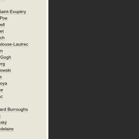
Saint-Exupéry
 Poe
ell
et
ch
ulouse-Lautrec
in
n Gogh
erg
owski
e
Goya
se
ac
ard Burroughs
k
rský
delaire