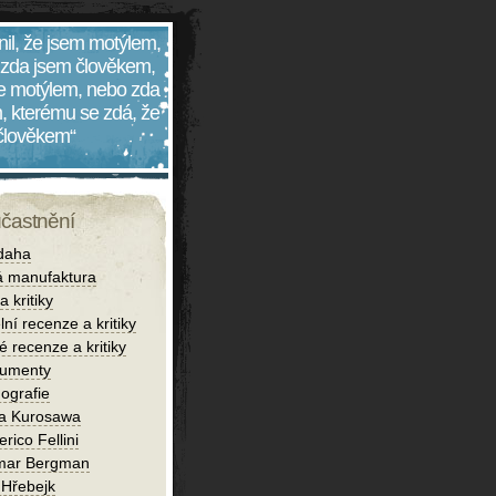
nil, že jsem motýlem,
 zda jsem člověkem,
 je motýlem, nebo zda
, kterému se zdá, že
 člověkem“
účastnění
daha
 manufaktura
 kritiky
lní recenze a kritiky
é recenze a kritiky
umenty
ografie
ra Kurosawa
rico Fellini
mar Bergman
 Hřebejk