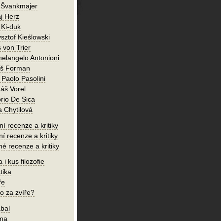
 Švankmajer
j Herz
 Ki-duk
sztof Kieślowski
 von Trier
helangelo Antonioni
oš Forman
 Paolo Pasolini
áš Vorel
orio De Sica
a Chytilová
í recenze a kritiky
ní recenze a kritiky
né recenze a kritiky
 i kus filozofie
tika
ře
o za zvíře?
bal
íma