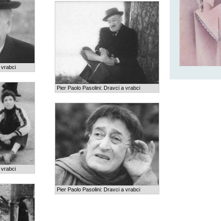
 vrabci
Pier Paolo Pasolini: Dravci a vrabci
 vrabci
Pier Paolo Pasolini: Dravci a vrabci