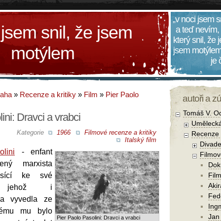
„v noci jsem s
 jsem snil, že jsem
a teď nevím,
který snil, že
motýlem
jsem motýlem
je
daha
»
Recenze a kritiky
»
Film
»
Pier Paolo
autoři a z
Tomáš V. O
ini: Dravci a vrabci
Umělecká
Kategorie
1966
Filmové recenze a kritiky
Recenze a
Italský film
Divade
lini
- enfant
Filmov
čený marxista
Dok
ásící ke své
Film
Aki
ě, jehož i
Fede
na vyvedla ze
Ing
rému mu bylo
Jan
Pier Paolo Pasolini: Dravci a vrabci