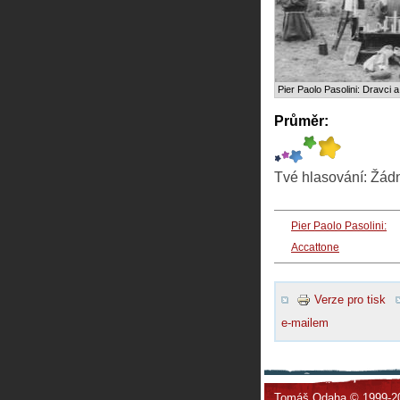
Pier Paolo Pasolini: Dravci a
Průměr:
Tvé hlasování:
Žád
Pier Paolo Pasolini:
Accattone
Verze pro tisk
e-mailem
Tomáš Odaha © 1999-2