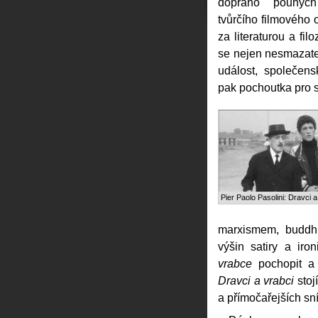
dopřáno pouhých
tvůrčího filmového o
za literaturou a fil
se nejen nesmazateln
událost, společen
pak pochoutka pro s
Pier Paolo Pasolini: Dravci a
marxismem, buddh
výšin satiry a ir
vrabce
pochopit a 
Dravci a vrabci
stoj
a přímočařejších sn