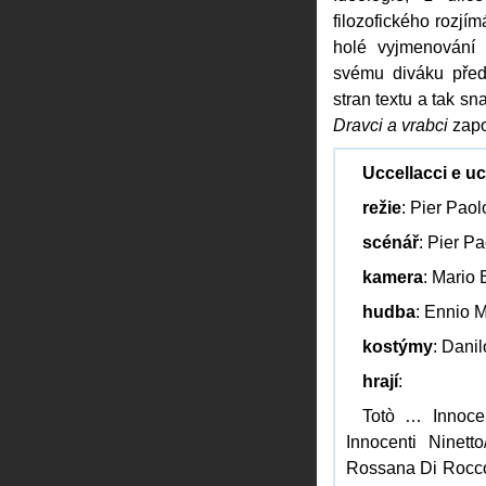
filozofického rozjí
holé vyjmenování 
svému diváku předl
stran textu a tak 
Dravci a vrabci
zapo
Uccellacci e uc
režie
: Pier Paol
scénář
: Pier P
kamera
: Mario 
hudba
: Ennio M
kostýmy
: Dani
hrají
:
Totò … Innocen
Innocenti Ninett
Rossana Di Rocco