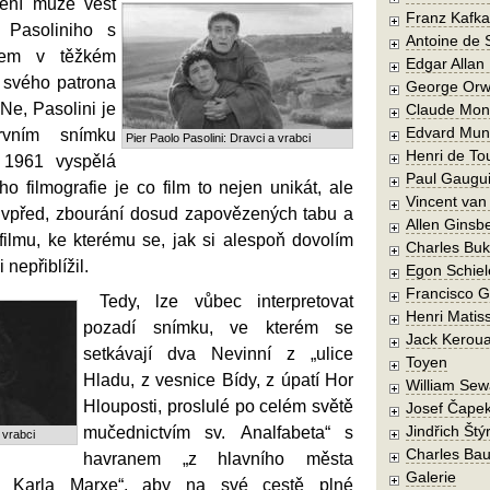
ení může vést
Franz Kafka
 Pasoliniho s
Antoine de 
mem v těžkém
Edgar Allan
 svého patrona
George Orw
 Ne, Pasolini je
Claude Mon
Edvard Mun
vním snímku
Pier Paolo Pasolini: Dravci a vrabci
Henri de To
1961 vyspělá
Paul Gaugu
ho filmografie je co film to nejen unikát, ale
Vincent va
 vpřed, zbourání dosud zapovězených tabu a
Allen Ginsb
filmu, ke kterému se, jak si alespoň dovolím
Charles Buk
i nepřiblížil.
Egon Schiel
Francisco 
Tedy, lze vůbec interpretovat
Henri Matis
pozadí snímku, ve kterém se
Jack Kerou
setkávají dva Nevinní z „ulice
Toyen
Hladu, z vesnice Bídy, z úpatí Hor
William Sew
Hlouposti, proslulé po celém světě
Josef Čape
Jindřich Štý
mučednictvím sv. Analfabeta“ s
 vrabci
Charles Bau
havranem „z hlavního města
Galerie
ce Karla Marxe“, aby na své cestě plné