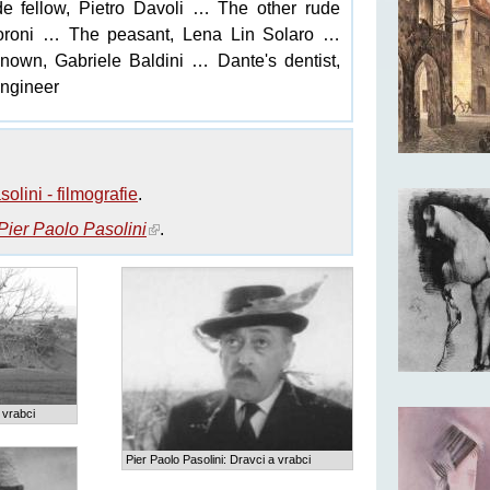
e fellow, Pietro Davoli … The other rude
Moroni … The peasant, Lena Lin Solaro …
nown, Gabriele Baldini … Dante's dentist,
ngineer
olini - filmografie
.
Pier Paolo Pasolini
.
 vrabci
Pier Paolo Pasolini: Dravci a vrabci