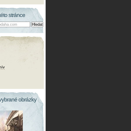
této stránce
hív
vybrané obrázky