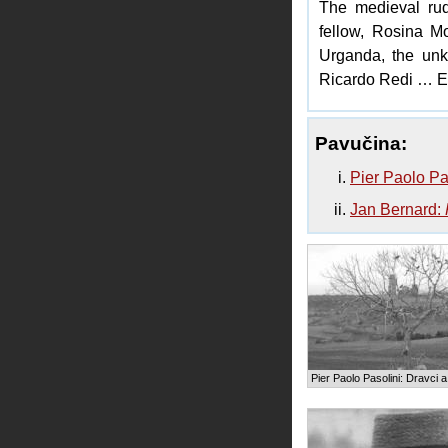
The medieval rud
fellow, Rosina 
Urganda, the unk
Ricardo Redi … E
Pavučina:
Pier Paolo Pas
Jan Bernard:
Pier Paolo Pasolini: Dravci a