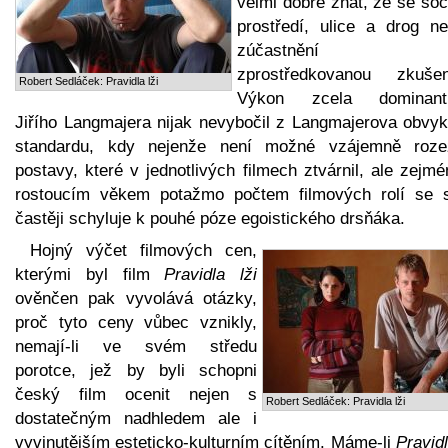
velmi dobře znát, že se soc
prostředí, ulice a drog ne
zúčastnění a
zprostředkovanou zkušen
Robert Sedláček: Pravidla lži
Výkon zcela dominant
Jiřího Langmajera nijak nevybočil z Langmajerova obvyk
standardu, kdy nejenže není možné vzájemně roze
postavy, které v jednotlivých filmech ztvárnil, ale zejm
rostoucím věkem potažmo počtem filmových rolí se s
častěji schyluje k pouhé póze egoistického drsňáka.
Hojný výčet filmových cen,
kterými byl film
Pravidla lži
ověnčen pak vyvolává otázky,
proč tyto ceny vůbec vznikly,
nemají-li ve svém středu
porotce, jež by byli schopni
český film ocenit nejen s
Robert Sedláček: Pravidla lži
dostatečným nadhledem ale i
vyvinutějším esteticko-kulturním cítěním. Máme-li
Pravidl