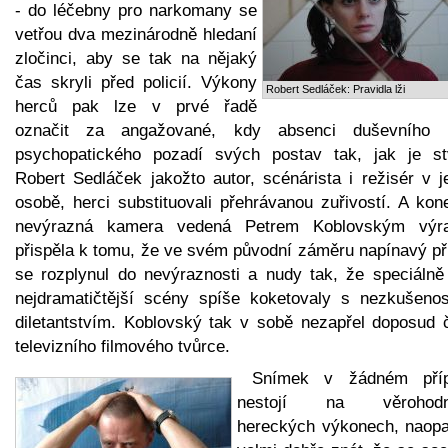
- do léčebny pro narkomany se
vetřou dva mezinárodně hledaní
zločinci, aby se tak na nějaký
čas skryli před policií. Výkony
Robert Sedláček: Pravidla lži
herců pak lze v prvé řadě
označit za angažované, kdy absenci duševního n
psychopatického pozadí svých postav tak, jak je stv
Robert Sedláček jakožto autor, scénárista i režisér v j
osobě, herci substituovali přehrávanou zuřivostí. A kon
nevýrazná kamera vedená Petrem Koblovským výr
přispěla k tomu, že ve svém původní záměru napínavý př
se rozplynul do nevýraznosti a nudy tak, že speciálně
nejdramatičtější scény spíše koketovaly s nezkušenos
diletantstvím. Koblovský tak v sobě nezapřel doposud č
televizního filmového tvůrce.
Snímek v žádném pří
nestojí na věrohodn
hereckých výkonech, naopa