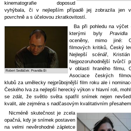
kinematografie doposud
vyhýbala, či v nejlepším případě jej zobrazila jen v
povrchně a s účelovou zkratkovitostí.
Ba při pohledu na výčet 
kterými byly
Pravidla
oceněny, mimo jiné: 
filmových kritiků, Český le
Nejlepší scénář, Kristiá
Nejpozoruhodnější tvůrčí p
v oblasti hraného filmu, 
Robert Sedláček: Pravidla lži
Asociace českých filmo
klubů za umělecky nejprůbojnější film roku ale i nomina
Českého lva za nejlepší herecký výkon v hlavní roli, moh
se zdát, že světlo světa spatřil snímek nejen nevšed
kvalit, ale zejména s nadčasovým kvalitativním přesahem
Nicméně skutečnost je zcela
opačná, kdy je snímek postaven
na velmi nevěrohodné zápletce