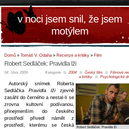
v noci jsem snil, že jsem
motýlem
Domů
»
Tomáš V. Odaha
»
Recenze a kritiky
»
Film
Robert Sedláček: Pravidla lži
04. Únor 2009
Kategorie
2004
Český film
Filmové re
a kritiky
Psychologické d
Autorský snímek Roberta
Sedláčka
Pravidla lži
zjevně
zasáhl do černého a nestal-li se
zrovna kultovní podívanou,
přinejmenším do českého
prostředí přivedl námět z
prostředí, kterému se česká
Robert Sedláček: Pravidla lži