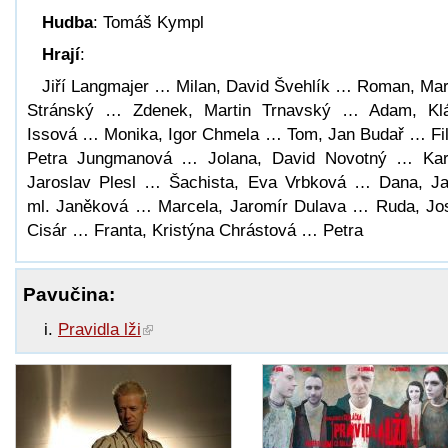
Hudba
: Tomáš Kympl
Hrají
:
Jiří Langmajer … Milan, David Švehlík … Roman, Mar
Stránský … Zdenek, Martin Trnavský … Adam, Kl
Issová … Monika, Igor Chmela … Tom, Jan Budař … Fil
Petra Jungmanová … Jolana, David Novotný … Kar
Jaroslav Plesl … Šachista, Eva Vrbková … Dana, J
ml. Janěková … Marcela, Jaromír Dulava … Ruda, Jo
Cisár … Franta, Kristýna Chrástová … Petra
Pavučina:
Pravidla lži