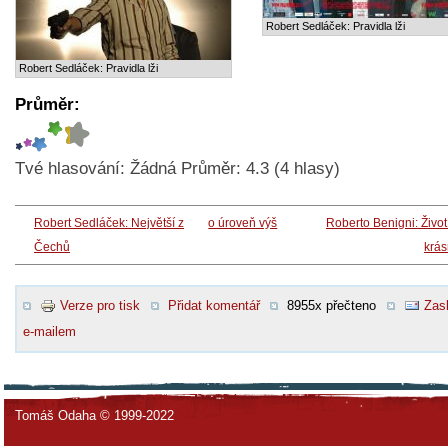
Robert Sedláček: Pravidla lži
Robert Sedláček: Pravidla lži
Průměr:
Tvé hlasování:
Žádná
Průměr:
4.3
(
4
hlasy)
Robert Sedláček: Největší z
o úroveň výš
Roberto Benigni: Život
Čechů
krás
Verze pro tisk
Přidat komentář
8955x přečteno
Zasl
e-mailem
Tomáš Odaha © 1999-2022