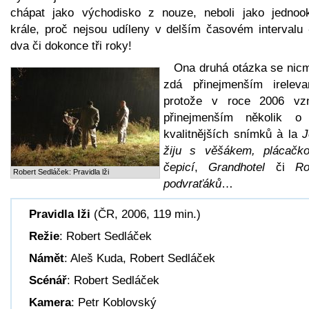
chápat jako východisko z nouze, neboli jako jednoo
krále, proč nejsou udíleny v delším časovém intervalu 
dva či dokonce tři roky!
Ona druhá otázka se nic
zdá přinejmenším irelevan
protože v roce 2006 vzn
přinejmenším několik o
kvalitnějších snímků à la
J
žiju s věšákem, plácačk
čepicí
,
Grandhotel
či
Ro
Robert Sedláček: Pravidla lži
podvraťáků
…
Pravidla lži
(ČR, 2006, 119 min.)
Režie
: Robert Sedláček
Námět
: Aleš Kuda, Robert Sedláček
Scénář
: Robert Sedláček
Kamera
: Petr Koblovský