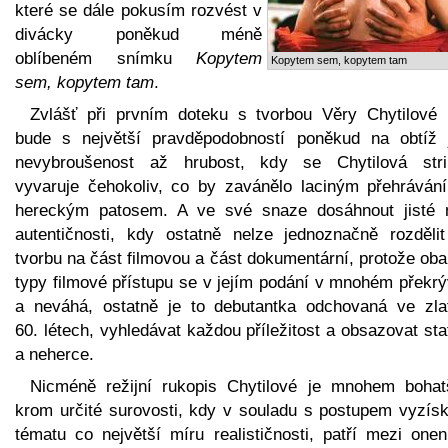
které se dále pokusím rozvést v
divácky poněkud méně
oblíbeném snímku
Kopytem
Kopytem sem, kopytem tam
sem, kopytem tam
.
Zvlášť při prvním doteku s tvorbou Věry Chytilové
bude s největší pravděpodobností poněkud na obtíž j
nevybroušenost až hrubost, kdy se Chytilová stri
vyvaruje čehokoliv, co by zavánělo laciným přehráván
hereckým patosem. A ve své snaze dosáhnout jisté 
autentičnosti, kdy ostatně nelze jednoznačně rozdělit 
tvorbu na část filmovou a část dokumentární, protože ob
typy filmové přístupu se v jejím podání v mnohém překrý
a neváhá, ostatně je to debutantka odchovaná ve zla
60. létech, vyhledávat každou příležitost a obsazovat sta
a neherce.
Nicméně režijní rukopis Chytilové je mnohem bohat
krom určité surovosti, kdy v souladu s postupem vyzísk
tématu co největší míru realističnosti, patří mezi onen