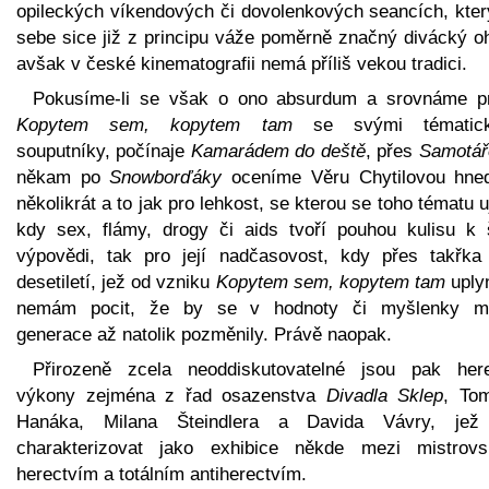
opileckých víkendových či dovolenkových seancích, kter
sebe sice již z principu váže poměrně značný divácký oh
avšak v české kinematografii nemá příliš vekou tradici.
Pokusíme-li se však o ono absurdum a srovnáme p
Kopytem sem, kopytem tam
se svými tématick
souputníky, počínaje
Kamarádem do deště
, přes
Samotář
někam po
Snowborďáky
oceníme Věru Chytilovou hne
několikrát a to jak pro lehkost, se kterou se toho tématu u
kdy sex, flámy, drogy či aids tvoří pouhou kulisu k š
výpovědi, tak pro její nadčasovost, kdy přes takřka
desetiletí, jež od vzniku
Kopytem sem, kopytem tam
uplyn
nemám pocit, že by se v hodnoty či myšlenky m
generace až natolik pozměnily. Právě naopak.
Přirozeně zcela neoddiskutovatelné jsou pak her
výkony zejména z řad osazenstva
Divadla Sklep
, To
Hanáka, Milana Šteindlera a Davida Vávry, jež
charakterizovat jako exhibice někde mezi mistrov
herectvím a totálním antiherectvím.