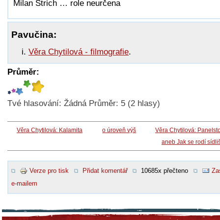
Milan Štrich … role neurčena
Pavučina:
Věra Chytilová - filmografie
.
Průměr:
Tvé hlasování:
Žádná
Průměr:
5
(
2
hlasy)
Věra Chytilová: Kalamita
o úroveň výš
Věra Chytilová: Panelst
aneb Jak se rodí sídli
Verze pro tisk
Přidat komentář
10685x přečteno
Za
e-mailem