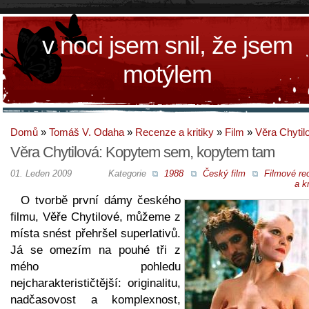
v noci jsem snil, že jsem
motýlem
Domů
»
Tomáš V. Odaha
»
Recenze a kritiky
»
Film
»
Věra Chytil
Věra Chytilová: Kopytem sem, kopytem tam
01. Leden 2009
Kategorie
1988
Český film
Filmové re
a kr
O tvorbě první dámy českého
filmu, Věře Chytilové, můžeme z
místa snést přehršel superlativů.
Já se omezím na pouhé tři z
mého pohledu
nejcharakterističtější: originalitu,
nadčasovost a komplexnost,