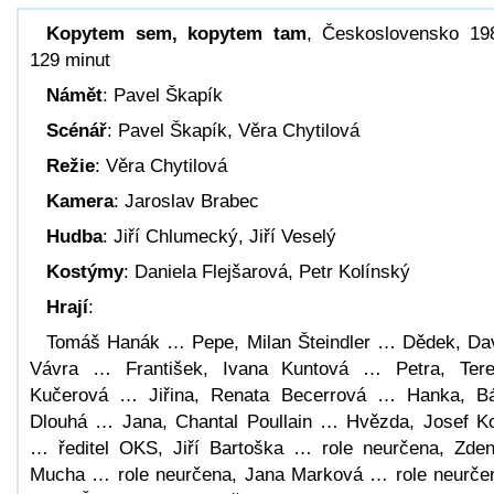
Kopytem sem, kopytem tam
, Československo 19
129 minut
Námět
: Pavel Škapík
Scénář
: Pavel Škapík, Věra Chytilová
Režie
: Věra Chytilová
Kamera
: Jaroslav Brabec
Hudba
: Jiří Chlumecký, Jiří Veselý
Kostýmy
: Daniela Flejšarová, Petr Kolínský
Hrají
:
Tomáš Hanák … Pepe, Milan Šteindler … Dědek, Da
Vávra … František, Ivana Kuntová … Petra, Ter
Kučerová … Jiřina, Renata Becerrová … Hanka, B
Dlouhá … Jana, Chantal Poullain … Hvězda, Josef K
… ředitel OKS, Jiří Bartoška … role neurčena, Zde
Mucha … role neurčena, Jana Marková … role neurče