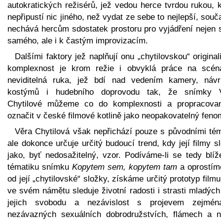
autokratických režisérů, jež vedou herce tvrdou rukou, 
nepřipustí nic jiného, než vydat ze sebe to nejlepší, sou
nechává hercům sdostatek prostoru pro vyjádření nejen 
samého, ale i k častým improvizacím.
Dalšími faktory jež naplňují onu „chytilovskou“ original
komplexnost je krom režie i obvyklá práce na scéná
neviditelná ruka, jež bdí nad vedením kamery, náv
kostýmů i hudebního doprovodu tak, že snímky 
Chytilové můžeme co do komplexnosti a propracovan
označit v české filmové kotlině jako neopakovatelný feno
Věra Chytilová však nepřichází pouze s původními tém
ale dokonce určuje určitý budoucí trend, kdy její filmy s
jako, byť nedosažitelný, vzor. Podíváme-li se tedy blíž
tématiku snímku
Kopytem sem, kopytem tam
a oprostím
od její „chytilovské“ složky, získáme určitý prototyp filmu
ve svém námětu sleduje životní radosti i strasti mladých 
jejich svobodu a nezávislost s projevem zejmé
nezávazných sexuálních dobrodružstvích, flámech a n