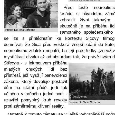
Přes čistě neorealisti
fasádu s původním zám
zobrazit život takovým 
skutečně je na příběhu lid
Vittorio De Sica: Střecha
samotného společenského
se lze s přihlédnutím ke kontextu Sicovy filmogr
domnívat, že Sica přes veškerá vnější zdání do kateg
neorealismu zdaleka nepatří, ba její prostředky „zneuží
mystifikaci diváka až ad absurdum tak, že právě svým d
Střecha
- s leitmotivem příběhu
mladých chudých lidí bez
přístřeší, jež využijí benevolenci
zákona, který dovoluje postavit
dům na státní půdě, je-li tak
učiněno v průběhu jedné noci -
uzavřel pomyslný kruh revolty
Vittorio De Sica: Střecha
proti záměrnému křivení reality.
Ostatně k tomuto tématu se v ještě vyhraněnější podo