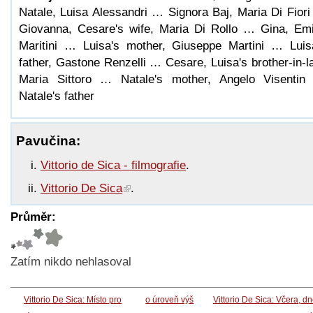
Natale, Luisa Alessandri … Signora Baj, Maria Di Fior
Giovanna, Cesare's wife, Maria Di Rollo … Gina, Emi
Maritini … Luisa's mother, Giuseppe Martini … Luis
father, Gastone Renzelli … Cesare, Luisa's brother-in-l
Maria Sittoro … Natale's mother, Angelo Visenti
Natale's father
Pavučina:
Vittorio de Sica - filmografie
.
Vittorio De Sica
.
Průměr:
Zatím nikdo nehlasoval
Vittorio De Sica: Místo pro
o úroveň výš
Vittorio De Sica: Včera, d