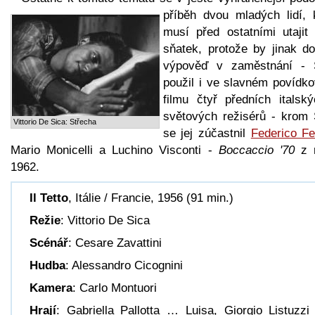
příběh dvou mladých
lidí, 
musí před ostatními utajit 
sňatek, protože by jinak do
výpověď v zaměstnání - 
použil i ve slavném povídk
filmu čtyř předních italský
světových režisérů - krom 
Vittorio De Sica: Střecha
se jej zúčastnil
Federico Fel
Mario Monicelli a Luchino Visconti -
Boccaccio '70
z 
1962.
Il Tetto
, Itálie / Francie, 1956 (91 min.)
Režie
: Vittorio De Sica
Scénář
: Cesare Zavattini
Hudba
: Alessandro Cicognini
Kamera
: Carlo Montuori
Hrají
: Gabriella Pallotta … Luisa, Giorgio Listuzz