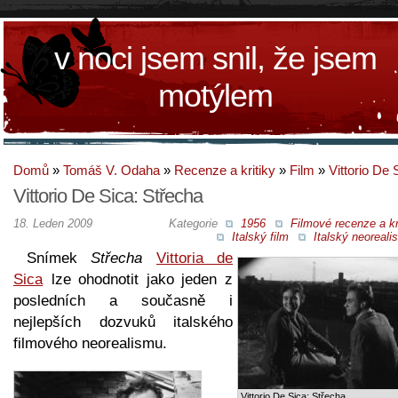
v noci jsem snil, že jsem
motýlem
Domů
»
Tomáš V. Odaha
»
Recenze a kritiky
»
Film
»
Vittorio De 
Vittorio De Sica: Střecha
18. Leden 2009
Kategorie
1956
Filmové recenze a kr
Italský film
Italský neoreal
Snímek
Střecha
Vittoria de
Sica
lze ohodnotit jako jeden z
posledních a současně i
nejlepších dozvuků italského
filmového neorealismu.
Vittorio De Sica: Střecha