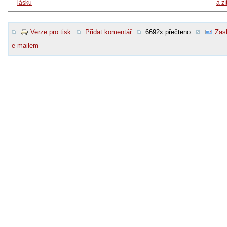
lásku
a zí
Verze pro tisk
Přidat komentář
6692x přečteno
Zasl
e-mailem