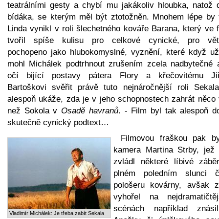
teatrálními gesty a chybí mu jakákoliv hloubka, natož 
bídáka, se kterým měl být ztotožněn. Mnohem lépe by 
Linda vynikl v roli šlechetného kováře Barana, který ve 
tvořil spíše kulisu pro celkové cynické, pro vět
pochopeno jako hlubokomyslné, vyznění, které když už
mohl Michálek podtrhnout zrušením zcela nadbytečné 
očí bijící postavy pátera Flory a křečovitému Ji
Bartoškovi svěřit právě tuto nejnáročnější roli Sekala
alespoň ukáže, zda je v jeho schopnostech zahrát něco 
než Sokola v
Osadě havranů
. - Film byl tak alespoň d
skutečně cynický podtext…
Filmovou fraškou pak by
kamera Martina Strby, jež 
zvládl některé líbivé zábě
plném poledním slunci 
pološeru kovárny, avšak z
vyhořel na nejdramatičtěj
scénách například znásil
Vladimír Michálek: Je třeba zabít Sekala