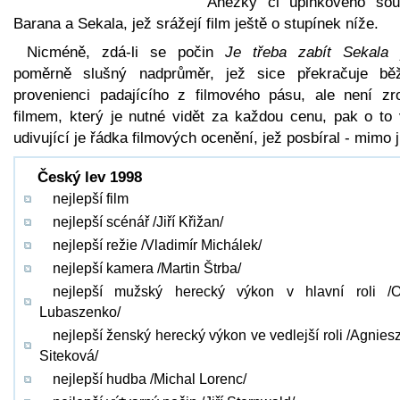
Anežky či úplňkového sou
Barana a Sekala, jež srážejí film ještě o stupínek níže.
Nicméně, zdá-li se počin
Je třeba zabít Sekala
j
poměrně slušný nadprůměr, jež sice překračuje bě
provenienci padajícího z filmového pásu, ale není zr
filmem, který je nutné vidět za každou cenu, pak o to 
udivující je řádka filmových ocenění, jež posbíral - mimo j
Český lev 1998
nejlepší film
nejlepší scénář /Jiří Křižan/
nejlepší režie /Vladimír Michálek/
nejlepší kamera /Martin Štrba/
nejlepší mužský herecký výkon v hlavní roli /O
Lubaszenko/
nejlepší ženský herecký výkon ve vedlejší roli /Agnies
Siteková/
nejlepší hudba /Michal Lorenc/