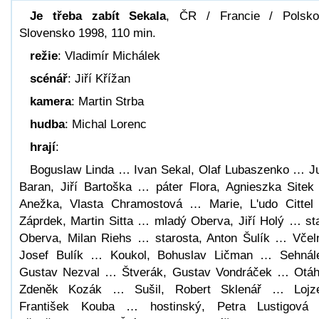
Je třeba zabít Sekala
, ČR / Francie / Polsk
Slovensko 1998, 110 min.
režie
: Vladimír Michálek
scénář
: Jiří Křížan
kamera
: Martin Strba
hudba
: Michal Lorenc
hrají
:
Boguslaw Linda … Ivan Sekal, Olaf Lubaszenko … J
Baran, Jiří Bartoška … páter Flora, Agnieszka Site
Anežka, Vlasta Chramostová … Marie, L'udo Citte
Záprdek, Martin Sitta … mladý Oberva, Jiří Holý … st
Oberva, Milan Riehs … starosta, Anton Šulík … Včel
Josef Bulík … Koukol, Bohuslav Ličman … Sehnál
Gustav Nezval … Štverák, Gustav Vondráček … Otáh
Zdeněk Kozák … Sušil, Robert Sklenář … Lojze
František Kouba … hostinský, Petra Lustigová