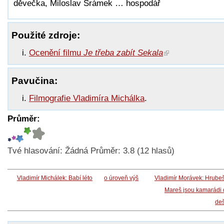
děvečka, Miloslav Šrámek … hospodář
Použité zdroje:
Ocenění filmu
Je třeba zabít Sekala
Pavučina:
Filmografie Vladimíra Michálka
.
Průměr:
Tvé hlasování:
Žádná
Průměr:
3.8
(
12
hlasů)
Vladimír Michálek: Babí léto
o úroveň výš
Vladimír Morávek: Hrube
Mareš jsou kamarádi
deš