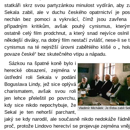
statkáři skrz svou partyzánkou minulost vydírán, aby z
Sekala zabil, ale v duchu českého opatrnictví je pos
nechán bez pomoci a vykrvácí, čímž jsou zavřena 
případným kritikům, avšak pouhý cynismus, který
ostatně celý film prodchnut, a který snad nejvíce oslni
někdejší diváky, na dobrý film nestačí zvlášť, nese-li se 
cynismus na té nejnižší úrovni zaběhlého klišé o „ holu
povaze české“ bez skutečného vtipu a nápadu.
Sázkou na špatné koně bylo i
herecké obsazení, zejména v
ústřední roli Sekala v podání
Boguslava Lindy, jež sice oplývá
charismatem, avšak svou roli
jen lehce přeleštil po povrchu,
kdy sice nikdo nepochybuje, že
Vladimír Michálek: Je třeba zabít Se
Sekal je ten nehorší parchant,
jaký se kdy narodil, ale současně nikdo nedokáže řádně 
proč, protože Lindovo herectví se projevuje zejména vně