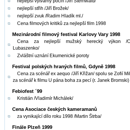
nejlepší výtvarný počin /Jiří Sternwald/
nejlepší střih /Jiří Brožek/
nejlepší zvuk /Radim Hladík ml./
Cena filmových kritiků za nejlepší film 1998
Mezinárodní filmový festival Karlovy Vary 1998
Cena za nejlepší mužský herecký výkon /O
Lubaszenko/
Zvláštní uznání Ekumenické poroty
Festival polských hraných filmů, Gdyně 1998
Cena za scénář ex aequo /Jiří Křižan/ spolu se Zofií Mil
za scénář k filmu U pána boha za pecí (r. Janek Bromski)
Febiofest ´99
Kristián /Vladimír Michálek/
Cena Asociace českých kameramanů
za vynikající dílo roku 1998 /Martin Štrba/
Finále Plzeň 1999