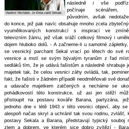
následně i vše podříz
počínaje scénářem, s
Vladimír Michálek: Je třeba zabít Sekala
původním, avšak nedotaž
do konce, jež pak navíc obsahuje mnoho zcela zbytečný
vyumělkovaných konstrukcí s inspirací ve zmín
televizním žánru, jež však sráží celkový filmový i uměl
dojem hluboko dolů. - A začneme-li u samotné zápletky,
se vesnický parchant Sekal vrací po létech do své r
vesnice a mstí se svým bývalým tyranům z řad míst
sedláků tím, že je udává fašistům a následně shrabuje j
majetek tak, že celou vesnici záhy ovládá, tak, pominem
fakt, že fašisti v žádném případě neodměňovali své dona
a udavače majetkem zatčených a necháme se ukol
pohádkovostí této konstrukce, už asi jen stěží mů
přistoupit na postavu kováře Barana, partyzána, je
jednoho dne v létě 1943 v této vesnici objeví, aby se
alespoň načas skryl a uchránil tak svou rodinu, zvlášť,
postavy Sekala a Barana, představují typický souboj 
zlem a dobrem, ve kterém sice dobro zvítězí - Bara