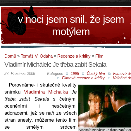
v noci jsem snil, že jsem
motýlem
Domů
»
Tomáš V. Odaha
»
Recenze a kritiky
»
Film
Vladimír Michálek: Je třeba zabít Sekala
27. Prosinec 2008
Kategorie
1998
Český film
Filmové d
Filmové recenze a kritiky
Válečné d
Porovnáme-li skutečné kvality
snímku
Vladimíra Michálka
Je
třeba zabít Sekala
s četnými
oceněními i nesčetnými
adoracemi, jež se naň ze všech
stran snesly, můžeme tento film
se smělým srdcem
Vladimír Michálek: Je třeba zabít Se