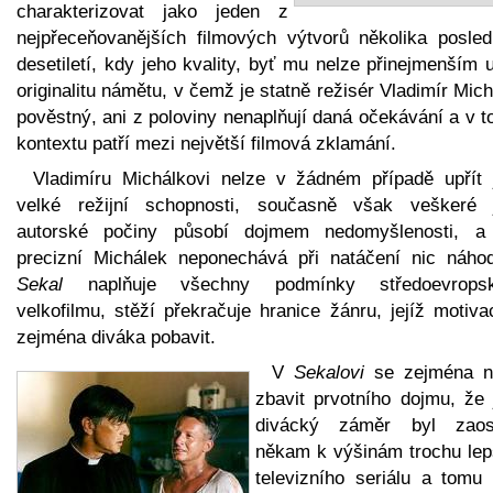
charakterizovat jako jeden z
nejpřeceňovanějších filmových výtvorů několika posled
desetiletí, kdy jeho kvality, byť mu nelze přinejmenším 
originalitu námětu, v čemž je statně režisér Vladimír Mic
pověstný, ani z poloviny nenaplňují daná očekávání a v 
kontextu patří mezi největší filmová zklamání.
Vladimíru Michálkovi nelze v žádném případě upřít 
velké režijní schopnosti, současně však veškeré 
autorské počiny působí dojmem nedomyšlenosti, a
precizní Michálek neponechává při natáčení nic náho
Sekal
naplňuje všechny podmínky středoevrops
velkofilmu, stěží překračuje hranice žánru, jejíž motiva
zejména diváka pobavit.
V
Sekalovi
se zejména n
zbavit prvotního dojmu, že 
divácký záměr byl zaos
někam k výšinám trochu lep
televizního seriálu a tomu 