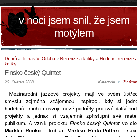
v noci jsem snil, že jsem
motýlem
Domů
»
Tomáš V. Odaha
»
Recenze a kritiky
»
Hudební recenze 
kritiky
Finsko-český Quintet
26. Květen 2008
Kategorie
Zvukom
Mezinárodní jazzové projekty mají ve svém ústře
smyslu zejména vzájemnou inspiraci, kdy si jednot
hudebníci mohou osvojit nové podněty pro své další hud
projekty a jednak si vzájemně zpřístupní své mate
publikum. A vznik projektu
Finsko-český Quintet
ve slo
Markku Renko
- trubka,
Markku Rinta-Poltari
- saxo