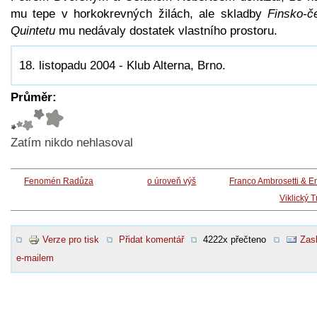
mu tepe v horkokrevných žilách, ale skladby
Finsko-č
Quintetu
mu nedávaly dostatek vlastního prostoru.
18. listopadu 2004 - Klub Alterna, Brno.
Průměr:
Zatím nikdo nehlasoval
Fenomén Radůza
o úroveň výš
Franco Ambrosetti & E
Viklický T
Verze pro tisk
Přidat komentář
4222x přečteno
Zasl
e-mailem