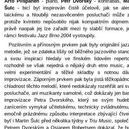
Arto Piispanen
- piano,
Petr Dvorský
- kontrabas,
Ma
Šulc
- bicí byl inspirován čistě účelově, jak se ale
laickému a hlouběji nezasvěceném posluchači může z
protože kvinteto nepůsobilo nijak kompaktním dojmem
právě naopak jej lze zařadit mezi ty slabší formace, j
rámci festivalu
Jazz Brno 2004
vystoupily.
Pozitivním a přínosným prvkem pak byly originální jaz
melodie, jež se zdaleka lišily od běžného jazzového stan
a svou inspiraci hledaly ve finském lidovém reperto
rozhodně se však nejedná o nějaký druh etno music, a
velmi experimentální a těžké skladby s notnou dá
improvizace. Záporným prvkem pak byla jistá těžkopádno
chladnost těchto melodií, které nedokázaly rozehřát ani 
posluchače, ani muzikanty samotné, což dokázaly jen ba
improvizace Petra Dvorského, který se svým hude
zanícením vymykal učitelskému, technicky zvládnutému,
emočně prázdnému způsobu interpretace zbývající čtveř
byť i Martin Šulc před několika týdny v
Triu Music
, spole
Petrem Dvorským a Osianem Robertsem dokázal, že h