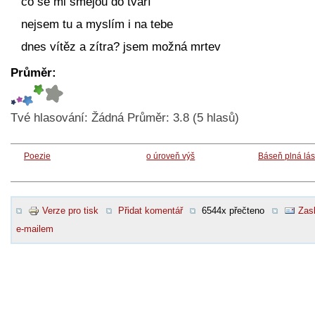
co se mi smějou do tváří
nejsem tu a myslím i na tebe
dnes vítěz a zítra? jsem možná mrtev
Průměr:
Tvé hlasování:
Žádná
Průměr:
3.8
(
5
hlasů)
Poezie
o úroveň výš
Báseň plná lá
Verze pro tisk
Přidat komentář
6544x přečteno
Zasl
e-mailem