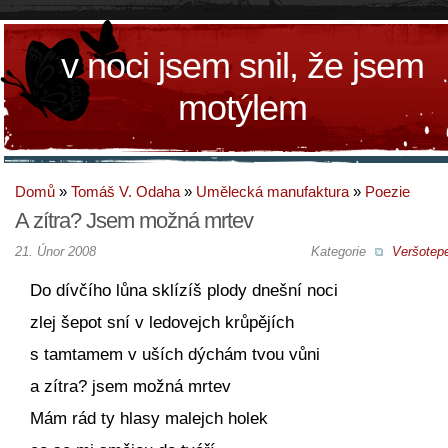
v noci jsem snil, že jsem
motýlem
Domů
»
Tomáš V. Odaha
»
Umělecká manufaktura
»
Poezie
A zítra? Jsem možná mrtev
21. Únor 2008
Kategorie
Veršotepe
Do dívčího lůna sklízíš plody dnešní noci
zlej šepot sní v ledovejch krůpějích
s tamtamem v uších dýchám tvou vůni
a zítra? jsem možná mrtev
Mám rád ty hlasy malejch holek