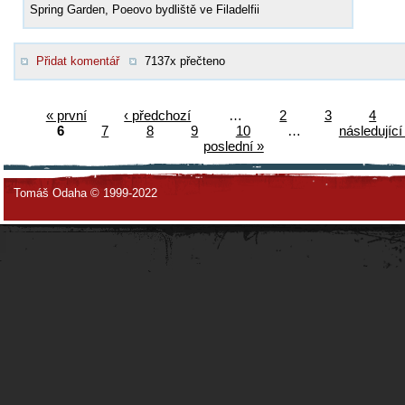
Spring Garden, Poeovo bydliště ve Filadelfii
Přidat komentář
7137x přečteno
« první
‹ předchozí
…
2
3
4
6
7
8
9
10
…
následující 
poslední »
Tomáš Odaha © 1999-2022