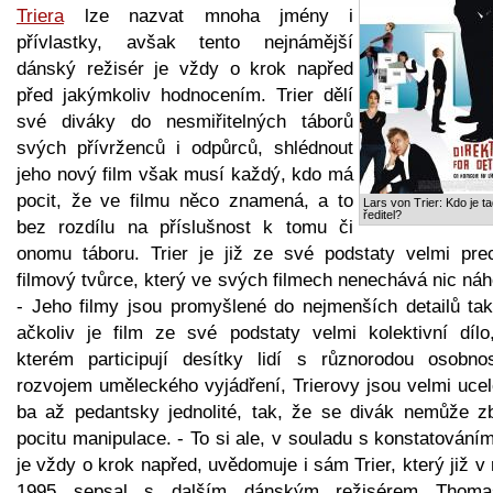
Triera
lze nazvat mnoha jmény i
přívlastky, avšak tento nejnámější
dánský režisér je vždy o krok napřed
před jakýmkoliv hodnocením. Trier dělí
své diváky do nesmiřitelných táborů
svých přívrženců i odpůrců, shlédnout
jeho nový film však musí každý, kdo má
pocit, že ve filmu něco znamená, a to
Lars von Trier: Kdo je t
ředitel?
bez rozdílu na příslušnost k tomu či
onomu táboru. Trier je již ze své podstaty velmi prec
filmový tvůrce, který ve svých filmech nenechává nic ná
- Jeho filmy jsou promyšlené do nejmenších detailů tak
ačkoliv je film ze své podstaty velmi kolektivní dílo
kterém participují desítky lidí s různorodou osobnos
rozvojem uměleckého vyjádření, Trierovy jsou velmi ucel
ba až pedantsky jednolité, tak, že se divák nemůže zb
pocitu manipulace. - To si ale, v souladu s konstatování
je vždy o krok napřed, uvědomuje i sám Trier, který již v
1995 sepsal s dalším dánským režisérem Thom