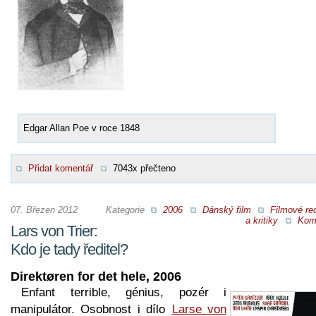
Edgar Allan Poe v roce 1848
Přidat komentář
7043x přečteno
07. Březen 2012
Kategorie
2006
Dánský film
Filmové re
a kritiky
Kom
Lars von Trier:
Kdo je tady ředitel?
Direktøren for det hele, 2006
Enfant terrible, génius, pozér i
manipulátor. Osobnost i dílo
Larse von