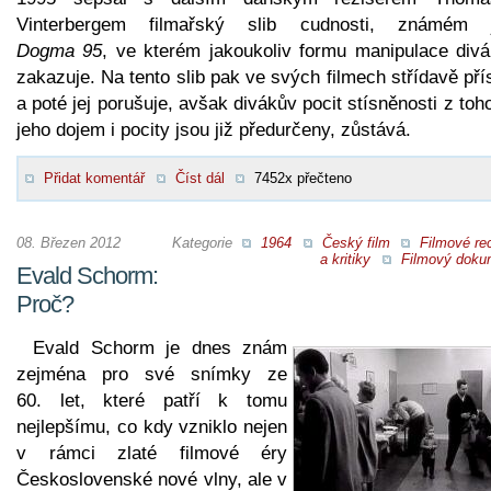
Vinterbergem filmařský slib cudnosti, známém 
Dogma 95
, ve kterém jakoukoliv formu manipulace div
zakazuje. Na tento slib pak ve svých filmech střídavě př
a poté jej porušuje, avšak divákův pocit stísněnosti z toh
jeho dojem i pocity jsou již předurčeny, zůstává.
Přidat komentář
Číst dál
7452x přečteno
08. Březen 2012
Kategorie
1964
Český film
Filmové re
a kritiky
Filmový doku
Evald Schorm:
Proč?
Evald Schorm je dnes znám
zejména pro své snímky ze
60. let, které patří k tomu
nejlepšímu, co kdy vzniklo nejen
v rámci zlaté filmové éry
Československé nové vlny, ale v