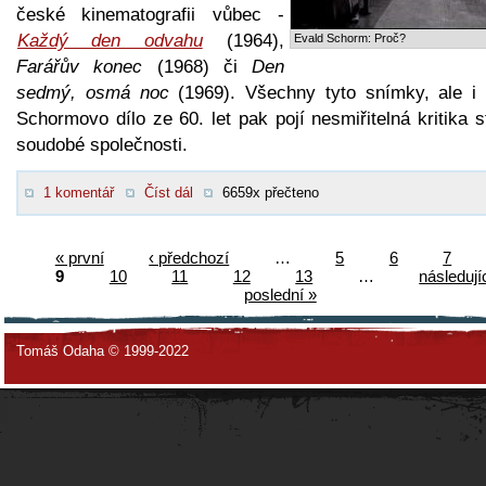
české kinematografii vůbec -
Každý den odvahu
(1964),
Evald Schorm: Proč?
Farářův konec
(1968) či
Den
sedmý, osmá noc
(1969). Všechny tyto snímky, ale i 
Schormovo dílo ze 60. let pak pojí nesmiřitelná kritika 
soudobé společnosti.
1 komentář
Číst dál
6659x přečteno
« první
‹ předchozí
…
5
6
7
9
10
11
12
13
…
následujíc
poslední »
Tomáš Odaha © 1999-2022