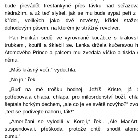
bude převádět trestankyně přes lávku nad seřazov
nádražím, a už teď slyšel, jak se mu bude sypat peří z 
křídel, velikých jako dvě nevěsty, křídel staže
dohodovým pásem, na kterém je strážný revolver.
Pan Hulikán seděl ve vyrovnané kocábce s královs
trubkami, kouřil a šklebil se. Lenka držela kučeravou h
Atomového Prince a palcem mu zvedala víčko a tiskla 
němu.
„Máš krásný voči,“ vydechla.
„No jo,“ řekl.
„Buď na mě trošku hodnej, Ježíši Kriste, já 
potřebovala chlapa, chlapa, pro milosrdenství boží, chl
šeptala horkým dechem, „ale co je ve světě novýho?“ zvo
„teď se podívejte nahoru, ták!“
„Američani se vylodili v Koreji,“ řekl. „Ale MacArt
suspendovali, přeškoda, protože chtěl shodit atom
pumu.“