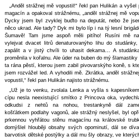
„Anděl strážnej mě vopustil!“ řekl pan Hulikán a vyšel
magacín a opakoval strážnému, „anděl strážnej mě vopus
Dycky jsem byl zvyklej buďto na deputát, nebo že jse
něco ukrad. Ale tady? Dyk mi bylo líp i na tý lesní brigá
Šumavě! Tam jsme aspoň měli pitího! Rusíni mě nau
vylejvat dvacet litrů denaturovanýho lihu do studánky,
zapálit a v jistý chvíli to uhasit dekama… A studánk
proměnila v kořalnu. Ale úder na buben do mý šlamastiky
ta rána pěstí, kterou jsem zabil pivovarskýho koně, s k
jsem rozvážel led. A vyhodili mě. Zkrátka, anděl strážn
vopustil,“ řekl pan Hulikán najisto strážnému.
„Už je to venku, zvolala Lenka a vyšla s kapesníkem
cípu nesla neexistující smítko z Princova oka, vydechl
odkudsi z nehtů na nohou, trestankyně dál zame
košťátkem podlahy vagonů, ale strážný neslyšel, byl opř
prkennou vyhřátou stěnu magacínu na královské trub
domýšlel hlouběji obsahy svých opominutí, dál se díva
barvotisk dětské postýlky a dál mu šly obrazy, ve kterýc