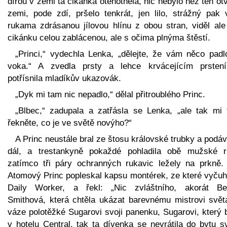
dírou v zemi ta cikánka otěhotněla, nic nebylo než ten ot
zemi, pode zdí, pršelo tenkrát, jen lilo, strážný pak v
rukama zdrásanou jílovou hlínu z obou stran, viděl ale 
cikánku celou zablácenou, ale s očima plnýma štěstí.
„Princi,“ vydechla Lenka, „dělejte, že vám něco padl
voka.“ A zvedla prsty a lehce krvácejícím prsten
potřísnila mladíkův ukazovák.
„Dyk mi tam nic nepadlo,“ dělal přitroublého Princ.
„Blbec,“ zadupala a zatřásla se Lenka, „ale tak mi 
řekněte, co je ve světě novýho?“
A Princ neustále bral ze štosu královské trubky a podáv
dál, a trestankyně pokaždé pohladila obě mužské r
zatímco tři páry ochranných rukavic ležely na prkně.
Atomový Princ popleskal kapsu montérek, ze které vyčuh
Daily Worker, a řekl: „Nic zvláštního, akorát Be
Smithová, která chtěla ukázat barevnému mistrovi svět
váze polotěžké Sugarovi svoji panenku, Sugarovi, který 
v hotelu Central, tak ta dívenka se nevrátila do bytu s