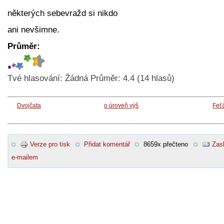
některých sebevražd si nikdo
ani nevšimne.
Průměr:
Tvé hlasování:
Žádná
Průměr:
4.4
(
14
hlasů)
Dvojčata
o úroveň výš
Feť
Verze pro tisk
Přidat komentář
8659x přečteno
Zasl
e-mailem