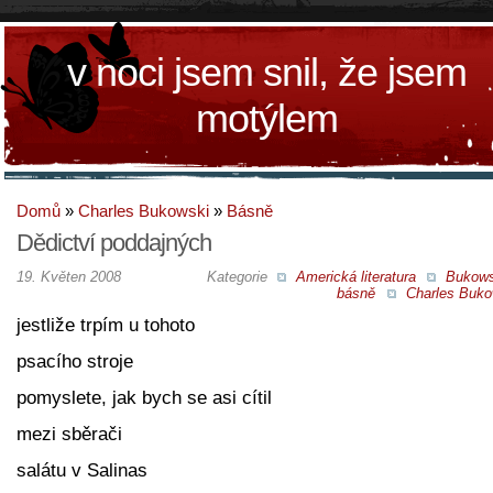
v noci jsem snil, že jsem
motýlem
Domů
»
Charles Bukowski
»
Básně
Dědictví poddajných
19. Květen 2008
Kategorie
Americká literatura
Bukow
básně
Charles Buko
jestliže trpím u tohoto
psacího stroje
pomyslete, jak bych se asi cítil
mezi sběrači
salátu v Salinas