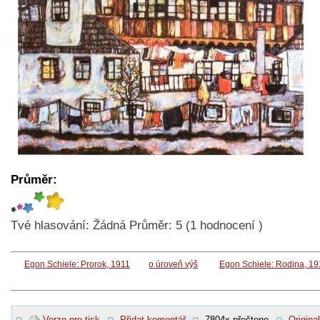
Průměr:
Tvé hlasování:
Žádná
Průměr:
5
(
1
hodnocení )
Egon Schiele: Prorok, 1911
o úroveň výš
Egon Schiele: Rodina, 1
Verze pro tisk
Přidat komentář
7804x přečteno
Original