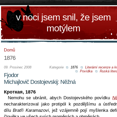
v noci jsem snil, že jsem
motýlem
Domů
1876
09. Prosinec 2008
Kategorie
1876
Literární recenze a kr
Povídka
Ruská liter
Fjodor
Michajlovič Dostojevskij: Něžná
Кроткая, 1876
Nemohu se ubránit, abych Dostojevského povídku
N
necharakterizoval jako protipól k pozdějšímu a ústřed
dílu
Bratři Karamazovi
, jež vzájemně pojí myšlenka defi
člověka ve všech svých proměnách a obměnách.