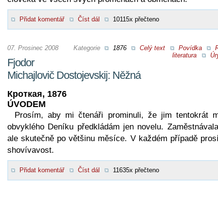
Přidat komentář
Číst dál
10115x přečteno
07. Prosinec 2008
Kategorie
1876
Celý text
Povídka
literatura
Úr
Fjodor
Michajlovič Dostojevskij: Něžná
Кроткая, 1876
ÚVODEM
Prosím, aby mi čtenáři prominuli, že jim tentokrát m
obvyklého Deníku předkládám jen novelu. Zaměstnával
ale skutečně po většinu měsíce. V každém případě pros
shovívavost.
Přidat komentář
Číst dál
11635x přečteno