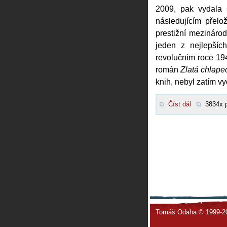
2009, pak vydala
následujícím přelo
prestižní mezináro
jeden z nejlepšíc
revolučním roce 194
román
Zlatá chlape
knih, nebyl zatím vy
Číst dál
3834x 
Tomáš Odaha © 1999-2