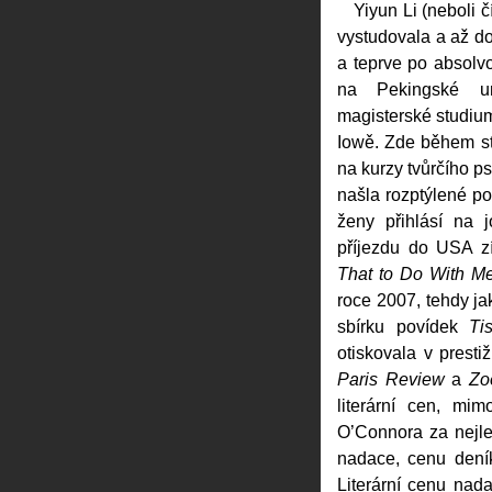
Yiyun Li (neboli
vystudovala a až do
a teprve po absolv
na Pekingské uni
magisterské studium
Iowě. Zde během st
na kurzy tvůrčího ps
našla rozptýlené p
ženy přihlásí na 
příjezdu do USA z
That to Do With M
roce 2007, tehdy jak
sbírku povídek
Ti
otiskovala v prest
Paris Review
a
Zo
literární cen, mi
O’Connora za nejl
nadace, cenu dení
Literární cenu nada