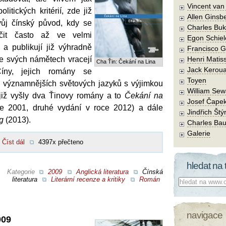
Vincent va
itických kritérií, zde již
Allen Ginsb
vůj čínský původ, kdy se
Charles Buk
učit často až ve velmi
Egon Schiel
 a publikují již výhradně
Francisco 
ve svých námětech vracejí
Henri Matis
Cha Ťin: Čekání na Lina
Jack Kerou
ny, jejich romány se
Toyen
h významnějších světových jazyků s výjimkou
William Sew
ě již vyšly dva Ťinovy romány a to
Čekání na
Josef Čape
e 2001, druhé vydání v roce 2012) a dále
Jindřich Štý
g
(2013).
Charles Bau
Galerie
Číst dál
4397x přečteno
hledat na 
Kategorie
2009
Anglická literatura
Čínská
literatura
Literární recenze a kritiky
Román
Co hledat:
navigace
009