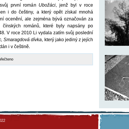
 svůj první román
Ubožáci
, jenž byl v roce
žen i do češtiny, a který opět získal mnohá
dní ocenění, ale zejména bývá označován za
h čínských románů, které byly napsány po
8. V roce 2010 Li vydala zatím svůj poslední
c, Smaragdová dívka
, který jako jediný z jejích
dán i v češtině.
přečteno
022