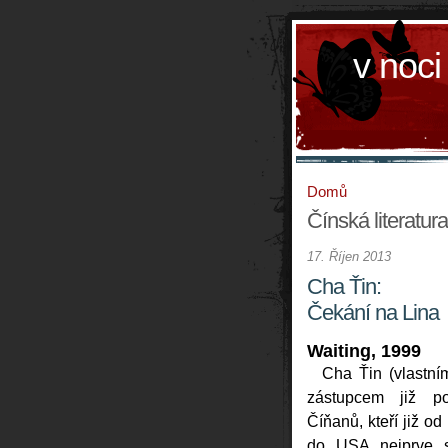
v noci
Domů
Čínská literatura
17. Říjen 2013
Cha Ťin:
Čekání na Lina
Waiting, 1999
Cha Ťin (vlastní
zástupcem již p
Číňanů, kteří již od
do USA nejprve st