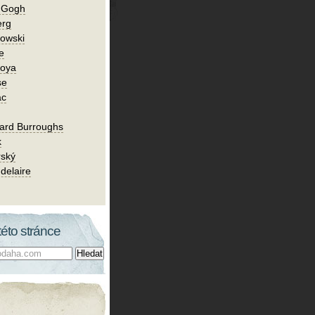
n Gogh
erg
owski
e
Goya
se
ac
ard Burroughs
k
rský
delaire
této stránce