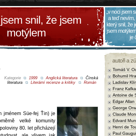
„v noci jsem s
 jsem snil, že jsem
a teď nevím,
který snil, že
motýlem
jsem motýlem
je
autoři a z
Tomáš V. O
Bohumil Hra
Kategorie
1999
Anglická literatura
Čínská
Ladislav Kl
literatura
Literární recenze a kritiky
Román
Franz Kafka
Antoine de 
Edgar Allan
George Orw
m jménem Süe-fej Ťin) je
Claude Mon
oměrně velké komunity
Edvard Mun
Henri de To
 poloviny 80. let přicházejí
Paul Gaugu
udovat, ale vlivem jak