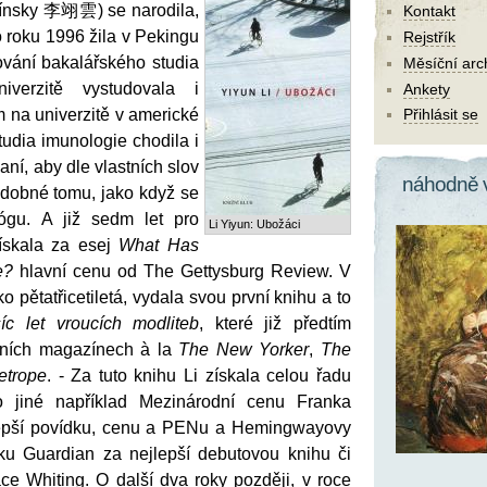
 čínsky 李翊雲) se narodila,
Kontakt
 roku 1996 žila v Pekingu
Rejstřík
ování bakalářského studia
Měsíční arc
verzitě vystudovala i
Ankety
 na univerzitě v americké
Přihlásit se
udia imunologie chodila i
aní, aby dle vlastních slov
náhodně 
odobné tomu, jako když se
jógu. A již sedm let pro
Li Yiyun: Ubožáci
ískala za esej
What Has
e?
hlavní cenu od The Gettysburg Review. V
o pětatřicetiletá, vydala svou první knihu a to
síc let vroucích modliteb
, které již předtím
ižních magazínech à la
The New Yorker
,
The
etrope
. - Za tuto knihu Li získala celou řadu
mo jiné například Mezinárodní cenu Franka
epší povídku, cenu a PENu a Hemingwayovy
ku Guardian za nejlepší debutovou knihu či
ce Whiting. O další dva roky později, v roce