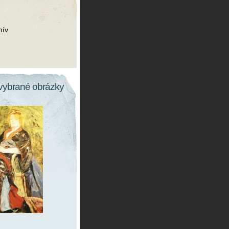
hív
vybrané obrázky