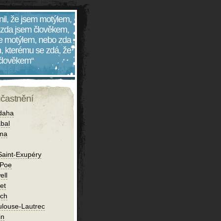
nil, že jsem motýlem,
 zda jsem člověkem,
 je motýlem, nebo zda
, kterému se zdá, že
 člověkem“
účastnění
daha
bal
íma
Saint-Exupéry
 Poe
ell
et
ch
ulouse-Lautrec
in