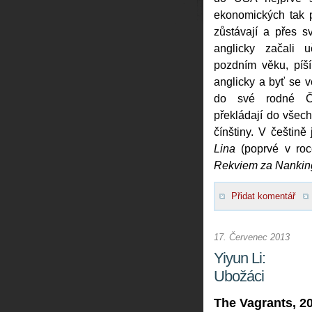
ekonomických tak pol
zůstávají a přes s
anglicky začali 
pozdním věku, píší
anglicky a byť se 
do své rodné Čí
překládají do všec
čínštiny. V češtin
Lina
(poprvé v roc
Rekviem za Nankin
Přidat komentář
17. Červenec 2013
Yiyun Li:
Ubožáci
The Vagrants, 2