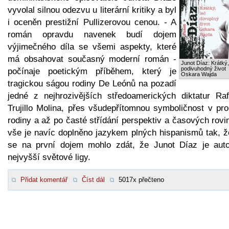
vyvolal silnou odezvu u literární kritiky a byl
i oceněn prestižní Pullizerovou cenou. - A
román opravdu navenek budí dojem
výjimečného díla se všemi aspekty, které
má obsahovat současný moderní román -
Junot Díaz: Krátký,
podivuhodný život
počínaje poetickým příběhem, který je
Oskara Wajda
tragickou ságou rodiny De Leónů na pozadí
jedné z nejhrozivějších středoamerických diktatur Raf
Trujillo Molina, přes všudepřítomnou symboličnost v pro
rodiny a až po časté střídání perspektiv a časových rovi
vše je navíc doplněno jazykem plných hispanismů tak, ž
se na první dojem mohlo zdát, že Junot Díaz je aut
nejvyšší světové ligy.
Přidat komentář
Číst dál
5017x přečteno