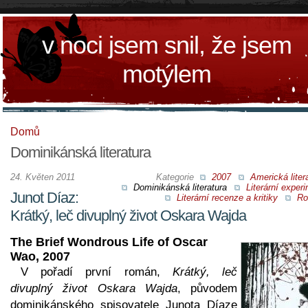
v noci jsem snil, že jsem
motýlem
Domů
Dominikánská literatura
24. Květen 2011
Kategorie
2007
Americká liter
Dominikánská literatura
Literární exper
Junot Díaz:
Literární recenze a kritiky
Ro
Krátký, leč divuplný život Oskara Wajda
The Brief Wondrous Life of Oscar
Wao, 2007
V pořadí první román,
Krátký, leč
divuplný život Oskara Wajda
, původem
dominikánského spisovatele Junota Díaze