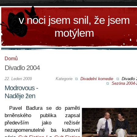
v noci jsem snil, že jsem
motýlem
Domů
Divadlo 2004
22. Leden 2009
Kategorie
Divadelní komedie
Divadlo 
Sezóna 2004-
Modrovous -
Naděje žen
Pavel Baďura se do paměti
brněnského publika zapsal
především jako režisér
nezapomenutelné ba kultovní