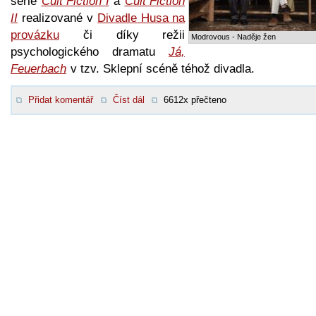
série
Cult Fiction I
a
Cult Fiction
II
realizované v
Divadle Husa na
provázku
či díky režii
Modrovous - Naděje žen
psychologického dramatu
Já,
Feuerbach
v tzv. Sklepní scéně téhož divadla.
Přidat komentář
Číst dál
6612x přečteno