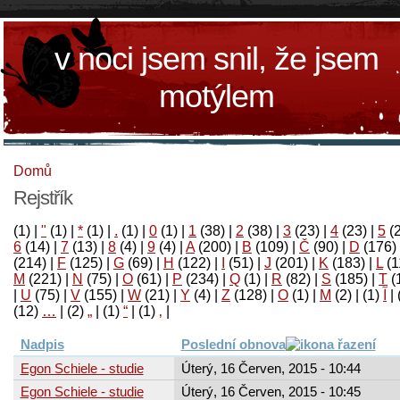
v noci jsem snil, že jsem
motýlem
Domů
Rejstřík
(1)
|
"
(1)
|
*
(1)
|
.
(1)
|
0
(1)
|
1
(38)
|
2
(38)
|
3
(23)
|
4
(23)
|
5
(
6
(14)
|
7
(13)
|
8
(4)
|
9
(4)
|
A
(200)
|
B
(109)
|
Č
(90)
|
D
(176)
(214)
|
F
(125)
|
G
(69)
|
H
(122)
|
I
(51)
|
J
(201)
|
K
(183)
|
L
(1
M
(221)
|
N
(75)
|
O
(61)
|
P
(234)
|
Q
(1)
|
R
(82)
|
S
(185)
|
T
(
|
U
(75)
|
V
(155)
|
W
(21)
|
Y
(4)
|
Z
(128)
|
Ο
(1)
|
М
(2)
|
(1)
آ
|
(12)
…
|
(2)
„
|
(1)
“
|
(1)
‚
|
Nadpis
Poslední obnova
Egon Schiele - studie
Úterý, 16 Červen, 2015 - 10:44
Egon Schiele - studie
Úterý, 16 Červen, 2015 - 10:45