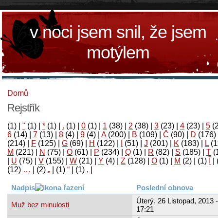
v noci jsem snil, že jsem
motýlem
Domů
Rejstřík
(1)
|
"
(1)
|
*
(1)
|
.
(1)
|
0
(1)
|
1
(38)
|
2
(38)
|
3
(23)
|
4
(23)
|
5
(
6
(14)
|
7
(13)
|
8
(4)
|
9
(4)
|
A
(200)
|
B
(109)
|
Č
(90)
|
D
(176)
(214)
|
F
(125)
|
G
(69)
|
H
(122)
|
I
(51)
|
J
(201)
|
K
(183)
|
L
(1
M
(221)
|
N
(75)
|
O
(61)
|
P
(234)
|
Q
(1)
|
R
(82)
|
S
(185)
|
T
(
|
U
(75)
|
V
(155)
|
W
(21)
|
Y
(4)
|
Z
(128)
|
Ο
(1)
|
М
(2)
|
(1)
آ
|
(12)
…
|
(2)
„
|
(1)
“
|
(1)
‚
|
Nadpis
Poslední obnova
Úterý, 26 Listopad, 2013 -
Muž bez minulosti
17:21