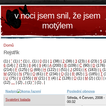
v noci jsem snil, že jsem
motýlem
Domů
Rejstřík
(1)
|
"
(1)
|
*
(1)
|
.
(1)
|
0
(1)
|
1
(38)
|
2
(38)
|
3
(23)
|
4
(23)
|
5
(
6
(14)
|
7
(13)
|
8
(4)
|
9
(4)
|
A
(200)
|
B
(109)
|
Č
(90)
|
D
(176)
(214)
|
F
(125)
|
G
(69)
|
H
(122)
|
I
(51)
|
J
(201)
|
K
(183)
|
L
(1
M
(221)
|
N
(75)
|
O
(61)
|
P
(234)
|
Q
(1)
|
R
(82)
|
S
(185)
|
T
(
|
U
(75)
|
V
(155)
|
W
(21)
|
Y
(4)
|
Z
(128)
|
Ο
(1)
|
М
(2)
|
(1)
آ
|
(12)
…
|
(2)
„
|
(1)
“
|
(1)
‚
|
Nadpis
Poslední obnova
Středa, 4 Červen, 2008 -
Svatební balada
00:32