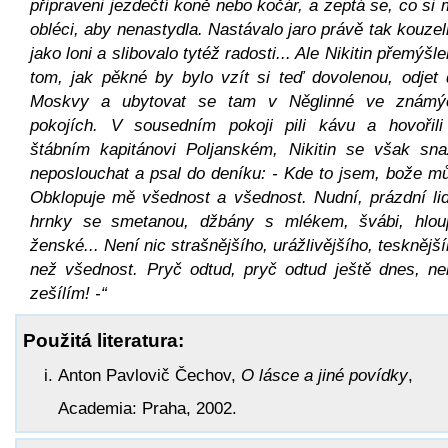
připraveni jezdečtí koně nebo kočár, a zeptá se, co si
obléci, aby nenastydla. Nastávalo jaro právě tak kouze
jako loni a slibovalo tytéž radosti... Ale Nikitin přemýšle
tom, jak pěkné by bylo vzít si teď dovolenou, odjet 
Moskvy a ubytovat se tam v Něglinné ve známý
pokojích. V sousedním pokoji pili kávu a hovořili
štábním kapitánovi Poljanském, Nikitin se však snaž
neposlouchat a psal do deníku: - Kde to jsem, bože m
Obklopuje mě všednost a všednost. Nudní, prázdní lid
hrnky se smetanou, džbány s mlékem, švábi, hlou
ženské... Není nic strašnějšího, urážlivějšího, tesknějš
než všednost. Pryč odtud, pryč odtud ještě dnes, ne
zešílím! -“
Použitá literatura:
Anton Pavlovič Čechov,
O lásce a jiné povídky
,
Academia: Praha, 2002.