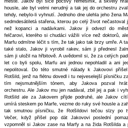
městě. Jakov byl sice poctivý řemeslník, a skvělý hrá
housle, ale byl velmi nerudný a tak jej do orchestru zval
tehdy, nebylo-li vyhnutí. Jednoho dne ulehla jeho žena M
sedmdesátiletá stařena, kterou po celý život nečastoval 
než kopanci a nadávkami. Jakov ji odvezl do měs
felčarovi, kterého si chudáci vážili více než doktorů, al
Marfu odmítne léčit s tím, že tak jako tak brzy umře. A t
také stalo, Jakov ji vyrobil rakev, sám ji přednesl žal
sám ji uložil na hřbitově. A uvědomil si, že za celých pa
let co byli spolu, Marfu ani jednou nepohladil a ani je
nepolitoval. Do této smutné nálady k Jakovovi přišel
Rotšild, jenž na flétnu dovedl i tu nejveselejší písničku z
tím nejsmutnějším tónem, aby Jakova pozval hrá
orchestru. Ale Jakov mu jen nadával, zbil jej a pak i vyh
Rotšild ale za Jakovem přijde podruhé, ale Jakov cítí
umírá steskem po Marfe, vezme do ruky své housle a zah
tak smutnou písničku, že Rotšildovi tečou slzy po tv
Večer, když přišel pop dát Jakovovi poslední pomaz
vzpomněl si Jakov zase na Marfy a na žida Rotšilda a 