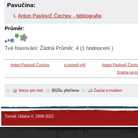
Pavučina:
Anton Pavlovič Čechov - bibliografie
.
Průměr:
Tvé hlasování:
Žádná
Průměr:
4
(
1
hodnocení )
Anton Pavlovič Čechov
o úroveň výš
Anton Pavlovič Čech
Drama na lo
Verze pro tisk
8025x přečteno
Zaslat e-mailem
Tomáš Odaha © 1999-2022