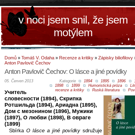
v noci jsem snil, že jsem
motýlem
Domů
»
Tomáš V. Odaha
»
Recenze a kritiky
»
Zápisky biliofilovy
Anton Pavlovič Čechov
Anton Pavlovič Čechov: O lásce a jiné povídky
05. Červen 2013
Kategorie
1894
1895
1896
1898
1899
Humoristická próza
Lit
recenze a kritiky
Ruská literatura
Pov
Учитель
словесности (1894), Скрипка
Ротшильда (1894), Ариадна (1895),
Дом с мезонином (1896), Мужики
(1897), О любви (1898), В овраге
(1899)
Sbírka
O lásce a jiné povídky
sdružuje