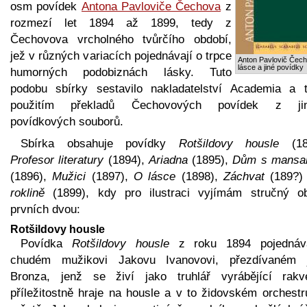
osm povídek
Antona Pavloviče Čechova
z
rozmezí let 1894 až 1899, tedy z
Čechovova vrcholného tvůrčího období,
jež v různých variacích pojednávají o trpce
Anton Pavlovič Čec
lásce a jiné povídky
humorných podobiznách lásky. Tuto
podobu sbírky sestavilo nakladatelství Academia a 
použitím překladů Čechovových povídek z ji
povídkových souborů.
Sbírka obsahuje povídky
Rotšildovy housle
(18
Profesor literatury
(1894),
Ariadna
(1895),
Dům s mansa
(1896),
Mužici
(1897),
O lásce
(1898),
Záchvat
(189?)
roklině
(1899), kdy pro ilustraci vyjímám stručný o
prvních dvou:
Rotšildovy housle
Povídka
Rotšildovy housle
z roku 1894 pojedná
chudém mužikovi Jakovu Ivanovovi, přezdívaném 
Bronza, jenž se živí jako truhlář vyrábějící rak
příležitostně hraje na housle a v to židovském orchestr