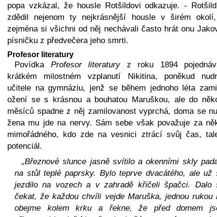
popa vzkázal, že housle Rotšildovi odkazuje. - Rotšild
zdědil nejenom ty nejkrásnější housle v širém okolí,
zejména si všichni od něj nechávali často hrát onu Jako
písničku z předvečera jeho smrti.
Profesor literatury
Povídka
Profesor literatury
z roku 1894 pojedná
krátkém milostném vzplanutí Nikitina, poněkud nud
učitele na gymnáziu, jenž se během jednoho léta zamil
ožení se s krásnou a bouhatou Maruškou, ale do něko
měsíců spadne z něj zamilovanost vyprchá, doma se nu
žena mu jde na nervy. Sám sebe však považuje za ně
mimořádného, kdo zde na vesnici ztrácí svůj čas, tale
potenciál.
„Březnové slunce jasně svítilo a okenními skly pad
na stůl teplé paprsky. Bylo teprve dvacátého, ale už
jezdilo na vozech a v zahradě křičeli špačci. Dalo 
čekat, že každou chvíli vejde Maruška, jednou rukou 
obejme kolem krku a řekne, že před domem js