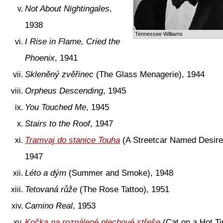
Not About Nightingales
,
1938
Tennessee Williams
I Rise in Flame, Cried the
Phoenix
, 1941
Skleněný zvěřinec
(The Glass Menagerie), 1944
Orpheus Descending
, 1945
You Touched Me
, 1945
Stairs to the Roof
, 1947
Tramvaj do stanice Touha
(A Streetcar Named Desire
1947
Léto a dým
(Summer and Smoke), 1948
Tetovaná růže
(The Rose Tattoo), 1951
Camino Real
, 1953
Kočka na rozpálené plechové střeše
(Cat on a Hot Ti