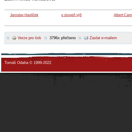
Jaroslav Havlíček
o úroveň výš
Albert Cam
Verze pro tisk
3796x přečteno
Zaslat e-mailem
Tomáš Odaha © 1999-2022