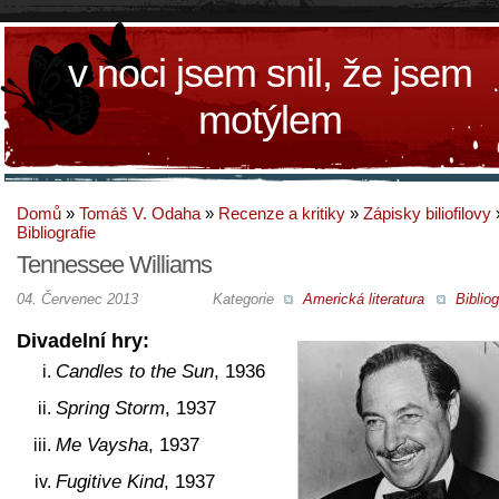
v noci jsem snil, že jsem
motýlem
Domů
»
Tomáš V. Odaha
»
Recenze a kritiky
»
Zápisky biliofilovy
Bibliografie
Tennessee Williams
04. Červenec 2013
Kategorie
Americká literatura
Bibliog
Divadelní hry:
Candles to the Sun
, 1936
Spring Storm
, 1937
Me Vaysha
, 1937
Fugitive Kind
, 1937