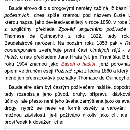
Baudelairovo dílo s drogovými náměty začíná již básní
počestných
, dnes spíše známou pod názvem
Duše v
kterou napsal jako devětadvacetiletý v roce 1850, v roce
z angličtiny překládá
Zpověď anglického poživače 
Thomase de Quinceyho z roku 1822, tedy ro
Baudelairově narození. Na podzim roku 1858 pak v
R
contemporaine
zveřejňuje první část
Umělých rájů
- st
Hašiš
, u nás překladem Jana Hrata (vl. jm. Františka Bíb
roku 1904 známou jako
Báseň o hašiši
, jenž porovná
opiem ve druhém eseji
Poživač opia
z ledna 1860 a který 
méně jen přepracovává poznatky Thomase de Quinceyho
Baudelaire sám byl častým poživačem hašiše, dopodr
tedy rozepisuje jeho původ, druhy, přípravu, dávková
účinky, ale přesto není jeho úvaha zamýšlena jako oslava
drogy, nýbrž se nese ve formě osvěty a varování 
možnou závislostí, je-li požíváno nikoliv jako cíl, ale
prostředek k dosažení cíle: