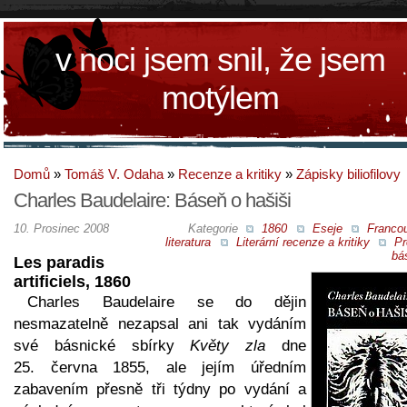
v noci jsem snil, že jsem
motýlem
Domů
»
Tomáš V. Odaha
»
Recenze a kritiky
»
Zápisky biliofilovy
Charles Baudelaire: Báseň o hašiši
10. Prosinec 2008
Kategorie
1860
Eseje
Franco
literatura
Literární recenze a kritiky
Pr
bá
Les paradis
artificiels, 1860
Charles Baudelaire se do dějin
nesmazatelně nezapsal ani tak vydáním
své básnické sbírky
Květy zla
dne
25. června 1855, ale jejím úředním
zabavením přesně tři týdny po vydání a