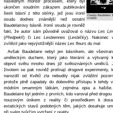
následným monstr procesem, který byl
ukončen soudním zákazem publikování
šesti básní z této sbírky, jež jsou ironií
Charles Baudelaire:
o hašiši
osudu dodnes známější než ostatní
Baudelairovy básně. Ironií osudu je rovněž
fakt, že autor sám původně uvažoval o názvu
Les Li
(
Předpeklí
) či
Les Lesbiennes
(
Lesbičky
). Nakonec 
zvítězil jako nejvýstižnější název
Les fleurs du mal
.
Avšak Baudelaire nebyl jen básníkem, ale všestra
uměleckým duchem, který jako literární a výtvarný kr
objevil světu mnoho dnes již světoznámých umělců. 
životem se pak rovněž prolínají drogové experimenty, k
narozdíl od
Květů zla
nebudily nijak zvláštní pozorn
protože plně zapadaly do dobového přístupu k tehdy v
módním omamným látkám, zejména opia a hašiše
Baudelaire byl jedním z prvních, kdo varoval před drogou
nouzovým únikem z reality či prostředkem k dosa
extatických stavů podobných těm, jakých dosahuje um
při svém tvůrčím vytržení z reality.