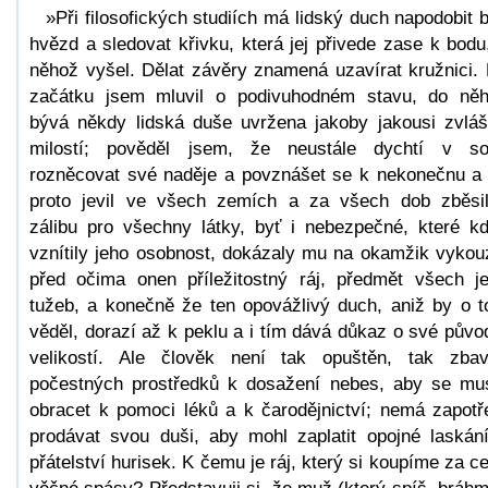
»Při filosofických studiích má lidský duch napodobit 
hvězd a sledovat křivku, která jej přivede zase k bodu
něhož vyšel. Dělat závěry znamená uzavírat kružnici.
začátku jsem mluvil o podivuhodném stavu, do ně
bývá někdy lidská duše uvržena jakoby jakousi zvláš
milostí; pověděl jsem, že neustále dychtí v s
rozněcovat své naděje a povznášet se k nekonečnu a
proto jevil ve všech zemích a za všech dob zběsi
zálibu pro všechny látky, byť i nebezpečné, které k
vznítily jeho osobnost, dokázaly mu na okamžik vykouz
před očima onen příležitostný ráj, předmět všech j
tužeb, a konečně že ten opovážlivý duch, aniž by o 
věděl, dorazí až k peklu a i tím dává důkaz o své půvo
velikostí. Ale člověk není tak opuštěn, tak zba
počestných prostředků k dosažení nebes, aby se mu
obracet k pomoci léků a k čarodějnictví; nemá zapotř
prodávat svou duši, aby mohl zaplatit opojné laskán
přátelství hurisek. K čemu je ráj, který si koupíme za c