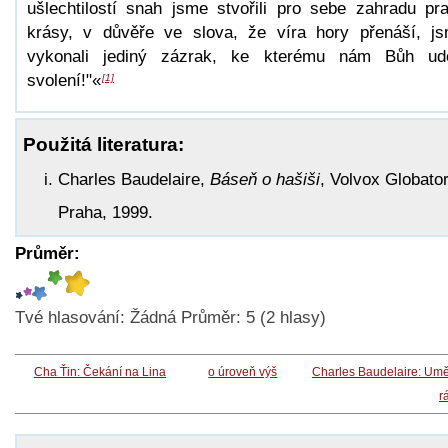
ušlechtilostí snah jsme stvořili pro sebe zahradu pr
krásy, v důvěře ve slova, že víra hory přenáší, j
vykonali jediný zázrak, ke kterému nám Bůh udě
svolení!"«
[1]
Použitá literatura:
Charles Baudelaire,
Báseň o hašiši
, Volvox Globator
Praha, 1999.
Průměr:
Tvé hlasování:
Žádná
Průměr:
5
(
2
hlasy)
Cha Ťin: Čekání na Lina
o úroveň výš
Charles Baudelaire: Um
r