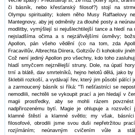
věčné spásy? Představuji si, že muž (který spíš, bráh
či básník, nebo křesťanský filosof?) stojí na str
Olympu spirituality; kolem něho Musy Raffaelovy n
Mantegnovy, aby jej odměnily za dlouhé posty a neúna
modlitby, vymýšlejí si nejušlechtilejší tance a hledí na 
nejsladšíma očima a s nejzářivějšími úsměvy; bož
Apollon, pán všeho vědění (co na tom, zda Apol
Fracavillův, Albrechta Diirera, Goltziův či kohokoliv jiné
Což není jediný Apollon pro všechny, kdo toho zasluhuj
hladí smyčcem nejznělejší struny. Dole, na úpatí hory
trní a blátě, dav smrtelníků, hejno helotů dělá, jako by
šklebili rozkoší, a vydávají řev, který jim působí pálící j
a zarmoucený básník si říká: "Ti nešťastníci se neposti
nemodlili, nechtěli se vykoupit prací a jen hledají v če
magii prostředky, aby se mohli rázem povznés
nadpřirozenému bytí. Magie je ohlupuje a rozsvěcí 
klamné štěstí a klamné světlo; my však, básníc
filosofové, obrodili jsme svou duši nepřetržitou prac
rozjímáním; neúnavným cvičením vůle a stál