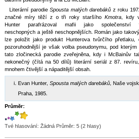
Literární parodie
Spousta malých darebáků
z roku 197
značné míry těží z o tři roky staršího
Kmotra
, kdy 
Hunter parafrázoval mafii jako společenství 
neschopných a ještě neschopnějších. Román jako takový
lze položit jako produkt Hunterova tvůrčího přetlaku, 
pozoruhodnější je však volba pseudonymu, pod kterým 
tato zločinecká parodie zveřejněna, kdy i McBainův ta
nekonečný (čítá na 50 dílů) literární seriál z 87. revír
mnohem čtivější a nápaditější obsah.
Evan Hunter,
Spousta malých darebáků
, Naše vojsk
Praha, 1985.
Průměr:
Tvé hlasování:
Žádná
Průměr:
5
(
2
hlasy)