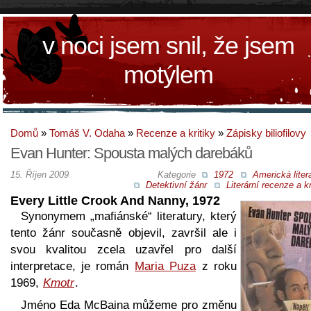
v noci jsem snil, že jsem
motýlem
Domů
»
Tomáš V. Odaha
»
Recenze a kritiky
»
Zápisky biliofilovy
Evan Hunter: Spousta malých darebáků
15. Říjen 2009
Kategorie
1972
Americká liter
Detektivní žánr
Literární recenze a kr
Every Little Crook And Nanny, 1972
Synonymem „mafiánské“ literatury, který
tento žánr současně objevil, završil ale i
svou kvalitou zcela uzavřel pro další
interpretace, je román
Maria Puza
z roku
1969,
Kmotr
.
Jméno Eda McBaina můžeme pro změnu