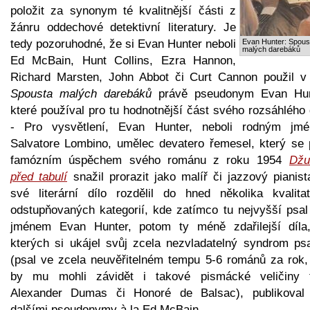
položit za synonym té kvalitnější části z
žánru oddechové detektivní literatury. Je
tedy pozoruhodné, že si Evan Hunter neboli
Evan Hunter: Spous
malých darebáků
Ed McBain, Hunt Collins, Ezra Hannon,
Richard Marsten, John Abbot či Curt Cannon použil v 
Spousta malých darebáků
právě pseudonym Evan Hun
které používal pro tu hodnotnější část svého rozsáhlého 
- Pro vysvětlení, Evan Hunter, neboli rodným jm
Salvatore Lombino, umělec devatero řemesel, který se 
famózním úspěchem svého románu z roku 1954
Džu
před tabulí
snažil prorazit jako malíř či jazzový pianist
své literární dílo rozdělil do hned několika kvalitat
odstupňovaných kategorií, kde zatímco tu nejvyšší psal
jménem Evan Hunter, potom ty méně zdařilejší díla
kterých si ukájel svůj zcela nezvladatelný syndrom ps
(psal ve zcela neuvěřitelném tempu 5-6 románů za rok,
by mu mohli závidět i takové pismácké veličiny 
Alexander Dumas či Honoré de Balsac), publikoval
dalšími pseudonymy à la Ed McBain.