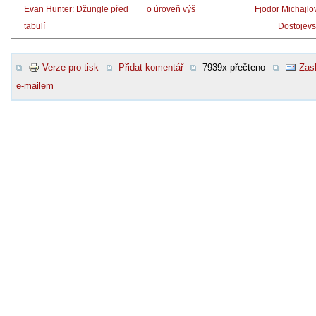
Evan Hunter: Džungle před
o úroveň výš
Fjodor Michajlo
tabulí
Dostojevs
Verze pro tisk
Přidat komentář
7939x přečteno
Zasl
e-mailem