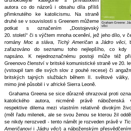
druhokolejné kategorie s přívlastkem
autora co do názorů i obsahu díla příliš
přimknutého ke katolicismu. Na straně
druhé se v souvislosti s Greenem můžeme
Graham Greene: Já
věci
potkat s označením „Dostojevský
20. století“ či s výčtem mnoha ocenění, jež jeho dílo, v č
romány
Moc a sláva
,
Tichý Američan
a
Jádro věci
, 
zařazováno do seznamu toho nejlepšího, co kdy 
napsáno. K nejednoznačnému postoji může též při
Greenovo členství v britské komunistické straně ve 20. l
(vstoupil tam dle svých slov z pouhé recese) či angaž
britských tajných službách během II. světové války,
mimo jiné působil i v africké Sierra Leoně.
Grahama Greena se sice důrazně ohrazoval proti ozna
katolického autora, nicméně právě náboženská v
respektive dilema mezi vlastním relativně divokým živ
(měl řadu milenek, ale se svou ženou se kterou žil oddě
se nikdy nerozvedl - tento námět je rozveden právě v
Ti
Američanovi
i
Jádru věci
) a náboženským přesvědčením