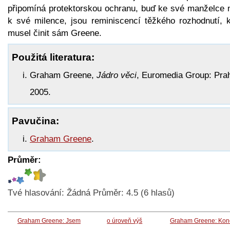
připomíná protektorskou ochranu, buď ke své manželce 
k své milence, jsou reminiscencí těžkého rozhodnutí, k
musel činit sám Greene.
Použitá literatura:
Graham Greene,
Jádro věci
, Euromedia Group: Pra
2005.
Pavučina:
Graham Greene
.
Průměr:
Tvé hlasování:
Žádná
Průměr:
4.5
(
6
hlasů)
Graham Greene: Jsem
o úroveň výš
Graham Greene: Kon