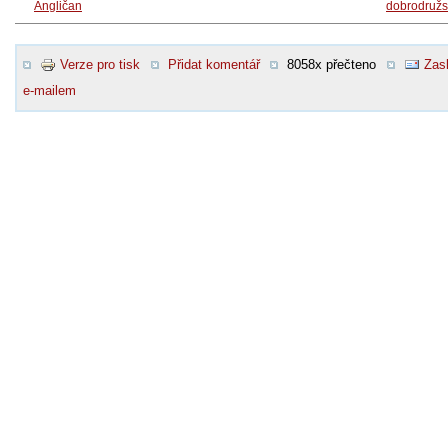
Angličan
dobrodružs
Verze pro tisk
Přidat komentář
8058x přečteno
Zasl
e-mailem