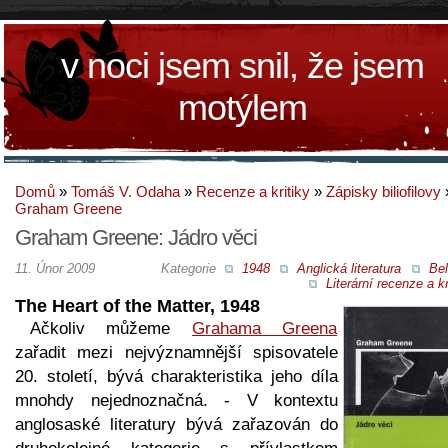
v noci jsem snil, že jsem
motýlem
Domů
»
Tomáš V. Odaha
»
Recenze a kritiky
»
Zápisky biliofilovy
Graham Greene
Graham Greene: Jádro věci
11. Únor 2009
Kategorie
1948
Anglická literatura
Bel
Literární recenze a kr
The Heart of the Matter, 1948
Ačkoliv můžeme
Grahama Greena
zařadit mezi nejvýznamnější spisovatele
20. století, bývá charakteristika jeho díla
mnohdy nejednoznačná. - V kontextu
anglosaské literatury bývá zařazován do