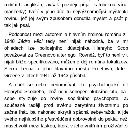
rodičích anglikán, avšak později přijal katolickou víru
manželky) tvoří v jeho díle tu nejvýznamnější myšlenk
rovinu, jež jej svým způsobem donutila myslet a psát p
tak jak psal.
Podobnost mezi autorem a hlavním hrdinou románu z 
1948
Jádro věci
tedy není nijak náhodná, ba v m
ohledech lze policejního důstojníka Henryho Scob
považovat za Greenovo alter ego. Rovněž, byť to není v 
nijak blíže specifikováno, můžeme děj románu lokalizova
Sierra Leona a jeho hlavního města Freetown, kde
Greene v letech 1941 až 1943 působil.
A opět se nelze nedomnívat, že psychologické di
Henryho Scobieho, jenž není schopen hlubšího citu, ba
sebe stylizuje do roviny sociálního psychopata, a
současně raději proti svému zarytému životnímu pos
začne lhát, ba nakonec skrytě spáchá sebevraždu a jde
svého nejhlubšího přesvědčení dobrovolně do pekla, než
musel volit mezi láskou, která v jeho vnitřním prožívání 