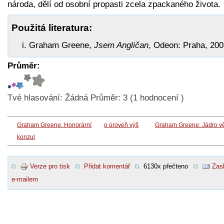
národa, dělí od osobní propasti zcela zpackaného života.
Použitá literatura:
Graham Greene,
Jsem Angličan
, Odeon: Praha, 200
Průměr:
Tvé hlasování:
Žádná
Průměr:
3
(
1
hodnocení )
Graham Greene: Honorární
o úroveň výš
Graham Greene: Jádro vě
konzul
Verze pro tisk
Přidat komentář
6130x přečteno
Zasl
e-mailem