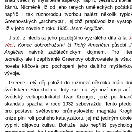
snad všechny myslitelné aspekty, napříč většinou literá
žánrů. Nicméně již od jeho raných uměleckých počátků
napříč i tak různorodou tvorbou nalézt několik typic
Greenovských „archetypů“, jejichž prapůvod lze vystop
již v jeho novele z roku 1935,
Jsem Angličan
.
Jistě, z hlediska jeho pozdějšího vyzrálého díla à la
J
věci
,
Konec dobrodružství
či
Tichý Američan
působí
Angličan
naivně začátečnickým dojmem. Pro liter
teoretiky ale i zapřísáhlé Greenovy obdivovatele je však
novela klíčová pro pochopení jeho dalšího myšlenko
vývoje.
Greene celý děj položil do rozmezí několika málo dn
švédském Stockholmu, kdy se mu výchozí inspirací 
švédský velkopodnikatel Ivan Kreuger, jenž po finan
skandálu spáchal v roce 1932 sebevraždu. Tento předo
pro postavu světového průmyslového magnáta Krog
knize plní roli pouhého katalyzátoru, jejímž jediným úkol
vyplnit dějovou kulisu. Bohužel tato nepříliš psycholog