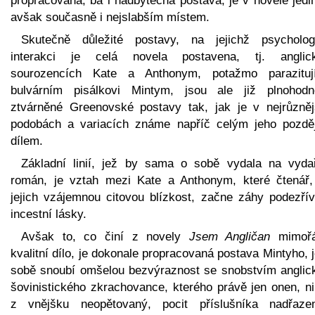
propracovaná, ba i nadbytečná postava, je v novele jedi
avšak současně i nejslabším místem.
Skutečně důležité postavy, na jejichž psycholog
interakci je celá novela postavena, tj. anglic
sourozencích Kate a Anthonym, potažmo parazituj
bulvárním pisálkovi Mintym, jsou ale již plnohodn
ztvárněné Greenovské postavy tak, jak je v nejrůzněj
podobách a variacích známe napříč celým jeho pozdě
dílem.
Základní linií, jež by sama o sobě vydala na vyda
román, je vztah mezi Kate a Anthonym, které čtenář,
jejich vzájemnou citovou blízkost, začne záhy podezřív
incestní lásky.
Avšak to, co činí z novely
Jsem Angličan
mimořá
kvalitní dílo, je dokonale propracovaná postava Mintyho, 
sobě snoubí omšelou bezvýraznost se snobstvím anglic
šovinistického zkrachovance, kterého právě jen onen, n
z vnějšku neopětovaný, pocit příslušníka nadřaze