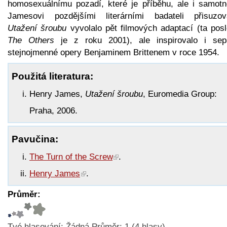
homosexuálnímu pozadí, které je příběhu, ale i samot
Jamesovi pozdějšími literárními badateli přisuzov
Utažení šroubu
vyvolalo pět filmových adaptací (ta posl
The Others
je z roku 2001), ale inspirovalo i sep
stejnojmenné opery Benjaminem Brittenem v roce 1954.
Použitá literatura:
Henry James,
Utažení šroubu
, Euromedia Group:
Praha, 2006.
Pavučina:
The Turn of the Screw
.
Henry James
.
Průměr:
Tvé hlasování:
Žádná
Průměr:
1
(
4
hlasy)