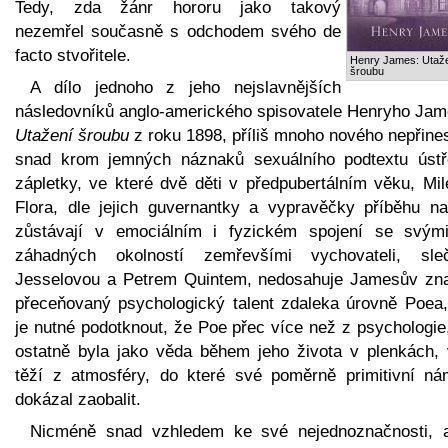
Tedy, zda žánr hororu jako takový
nezemřel současně s odchodem svého de
facto stvořitele.
Henry James: Utaž
šroubu
A dílo jednoho z jeho nejslavnějších
následovníků anglo-amerického spisovatele Henryho Jam
Utažení šroubu
z roku 1898, příliš mnoho nového nepřines
snad krom jemných náznaků sexuálního podtextu ústř
zápletky, ve které dvě děti v předpubertálním věku, Mil
Flora, dle jejich guvernantky a vypravěčky příběhu na
zůstávají v emociálním i fyzickém spojení se svým
záhadných okolností zemřevšími vychovateli, sle
Jesselovou a Petrem Quintem, nedosahuje Jamesův zn
přeceňovaný psychologický talent zdaleka úrovně Poea,
je nutné podotknout, že Poe přec více než z psychologie
ostatně byla jako věda během jeho života v plenkách, 
těží z atmosféry, do které své poměrně primitivní ná
dokázal zaobalit.
Nicméně snad vzhledem ke své nejednoznačnosti, a