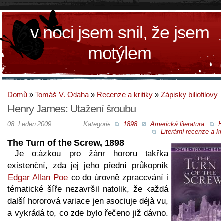
v noci jsem snil, že jsem
motýlem
Domů
»
Tomáš V. Odaha
»
Recenze a kritiky
»
Zápisky biliofilovy
Henry James: Utažení šroubu
08. Leden 2009
Kategorie
1898
Americká literatura
H
Literární recenze a kr
The Turn of the Screw, 1898
Je otázkou pro žánr hororu takřka
existenční, zda jej jeho přední průkopník
Edgar Allan Poe
co do úrovně zpracování i
tématické šíře nezavršil natolik, že každá
další hororová variace jen asociuje déjà vu,
a vykrádá to, co zde bylo řečeno již dávno.