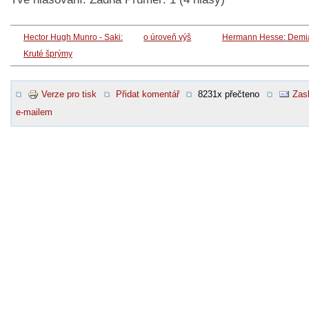
Hector Hugh Munro - Saki:
o úroveň výš
Hermann Hesse: Demi
Kruté šprýmy
Verze pro tisk
Přidat komentář
8231x přečteno
Zasl
e-mailem